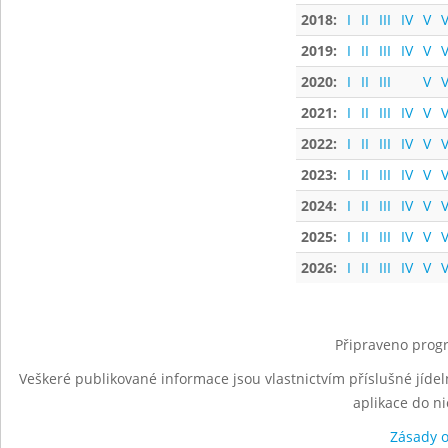
2018:
I
II
III
IV
V
V
2019:
I
II
III
IV
V
V
2020:
I
II
III
V
V
2021:
I
II
III
IV
V
V
2022:
I
II
III
IV
V
V
2023:
I
II
III
IV
V
V
2024:
I
II
III
IV
V
V
2025:
I
II
III
IV
V
V
2026:
I
II
III
IV
V
V
Připraveno progr
Veškeré publikované informace jsou vlastnictvím příslušné jídel
aplikace do n
Zásady 