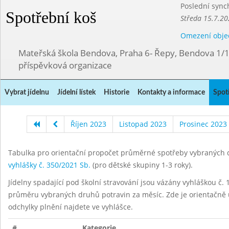
Poslední sync
Spotřební koš
Středa 15.7.20
Omezení obje
Mateřská škola Bendova, Praha 6- Řepy, Bendova 1/
příspěvková organizace
Vybrat jídelnu
Jídelní lístek
Historie
Kontakty a informace
Spot
Říjen 2023
Listopad 2023
Prosinec 2023
Tabulka pro orientační propočet průměrné spotřeby vybraných d
vyhlášky č. 350/2021 Sb.
(pro dětské skupiny 1-3 roky).
Jídelny spadající pod školní stravování jsou vázány vyhláškou č. 1
průměru vybraných druhů potravin za měsíc. Zde je orientačně u
odchylky plnění najdete ve vyhlášce.
#
Kategorie