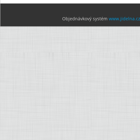
Objednávkový systém
www.jidelna.c