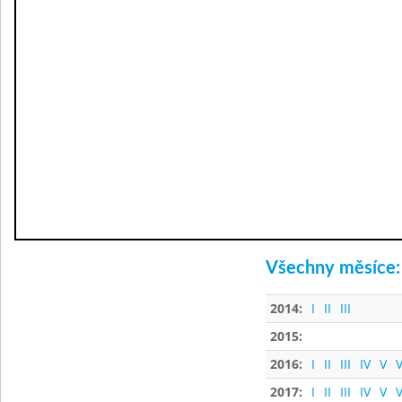
Všechny měsíce:
2014:
I
II
III
2015:
2016:
I
II
III
IV
V
V
2017:
I
II
III
IV
V
V