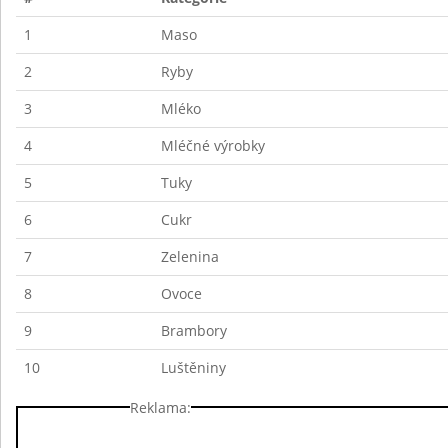
1
Maso
2
Ryby
3
Mléko
4
Mléčné výrobky
5
Tuky
6
Cukr
7
Zelenina
8
Ovoce
9
Brambory
10
Luštěniny
Reklama: