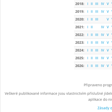
2018:
I
II
III
IV
V
2019:
I
II
III
IV
V
2020:
I
II
III
V
2021:
I
II
IV
V
2022:
I
II
III
IV
V
2023:
I
II
III
IV
V
2024:
I
II
III
IV
V
2025:
I
II
III
IV
V
2026:
I
II
III
IV
V
Připraveno progr
Veškeré publikované informace jsou vlastnictvím příslušné jídel
aplikace do n
Zásady 