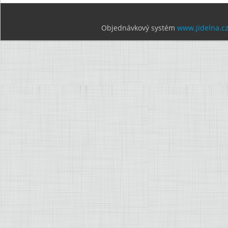
Objednávkový systém
www.jidelna.c