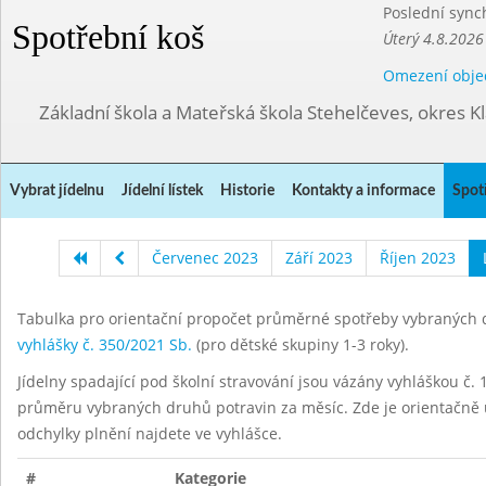
Poslední sync
Spotřební koš
Úterý 4.8.2026
Omezení obje
Základní škola a Mateřská škola Stehelčeves, okres K
Vybrat jídelnu
Jídelní lístek
Historie
Kontakty a informace
Spot
Červenec 2023
Září 2023
Říjen 2023
Tabulka pro orientační propočet průměrné spotřeby vybraných d
vyhlášky č. 350/2021 Sb.
(pro dětské skupiny 1-3 roky).
Jídelny spadající pod školní stravování jsou vázány vyhláškou č. 1
průměru vybraných druhů potravin za měsíc. Zde je orientačně u
odchylky plnění najdete ve vyhlášce.
#
Kategorie