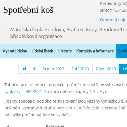
Poslední sync
Spotřební koš
Středa 15.7.20
Omezení obje
Mateřská škola Bendova, Praha 6- Řepy, Bendova 1/
příspěvková organizace
Vybrat jídelnu
Jídelní lístek
Historie
Kontakty a informace
Spot
Srpen 2023
Září 2023
Říjen 2023
L
Tabulka pro orientační propočet průměrné spotřeby vybraných d
vyhlášky č. 350/2021 Sb.
(pro dětské skupiny 1-3 roky).
Jídelny spadající pod školní stravování jsou vázány vyhláškou č. 1
průměru vybraných druhů potravin za měsíc. Zde je orientačně u
odchylky plnění najdete ve vyhlášce.
#
Kategorie