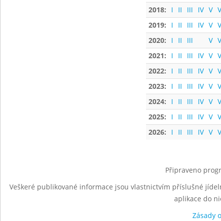
2018:
I
II
III
IV
V
V
2019:
I
II
III
IV
V
V
2020:
I
II
III
V
V
2021:
I
II
III
IV
V
V
2022:
I
II
III
IV
V
V
2023:
I
II
III
IV
V
V
2024:
I
II
III
IV
V
V
2025:
I
II
III
IV
V
V
2026:
I
II
III
IV
V
V
Připraveno progr
Veškeré publikované informace jsou vlastnictvím příslušné jídel
aplikace do n
Zásady 