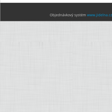
Objednávkový systém
www.jidelna.c