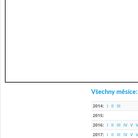
Všechny měsíce:
2014:
I
II
III
2015:
2016:
I
II
III
IV
V
V
2017:
I
II
III
IV
V
V