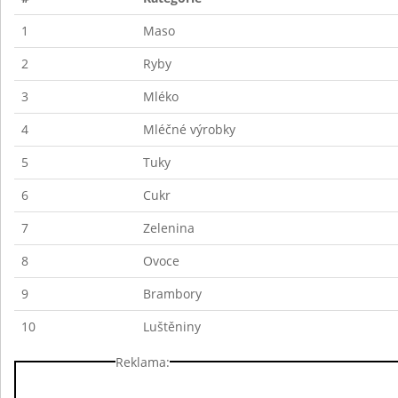
1
Maso
2
Ryby
3
Mléko
4
Mléčné výrobky
5
Tuky
6
Cukr
7
Zelenina
8
Ovoce
9
Brambory
10
Luštěniny
Reklama: