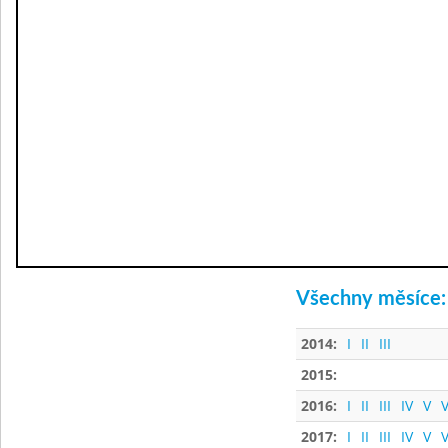
Všechny měsíce:
2014:
I
II
III
2015:
2016:
I
II
III
IV
V
V
2017:
I
II
III
IV
V
V