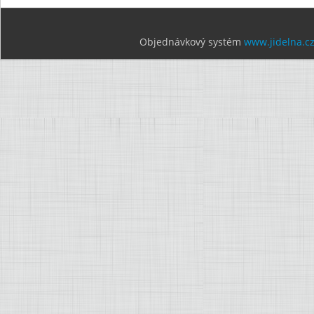
Objednávkový systém
www.jidelna.c