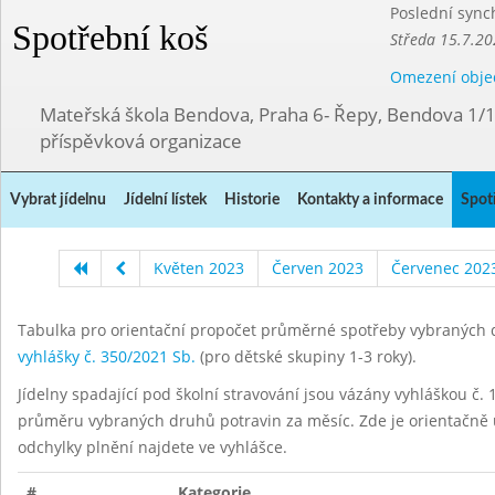
Poslední sync
Spotřební koš
Středa 15.7.20
Omezení obje
Mateřská škola Bendova, Praha 6- Řepy, Bendova 1/
příspěvková organizace
Vybrat jídelnu
Jídelní lístek
Historie
Kontakty a informace
Spot
Květen 2023
Červen 2023
Červenec 202
Tabulka pro orientační propočet průměrné spotřeby vybraných d
vyhlášky č. 350/2021 Sb.
(pro dětské skupiny 1-3 roky).
Jídelny spadající pod školní stravování jsou vázány vyhláškou č. 1
průměru vybraných druhů potravin za měsíc. Zde je orientačně u
odchylky plnění najdete ve vyhlášce.
#
Kategorie