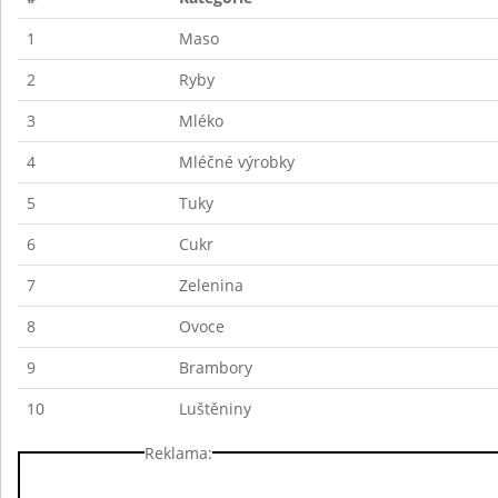
1
Maso
2
Ryby
3
Mléko
4
Mléčné výrobky
5
Tuky
6
Cukr
7
Zelenina
8
Ovoce
9
Brambory
10
Luštěniny
Reklama: