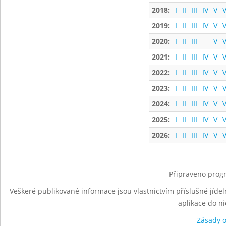
2018:
I
II
III
IV
V
V
2019:
I
II
III
IV
V
V
2020:
I
II
III
V
V
2021:
I
II
III
IV
V
V
2022:
I
II
III
IV
V
V
2023:
I
II
III
IV
V
V
2024:
I
II
III
IV
V
V
2025:
I
II
III
IV
V
V
2026:
I
II
III
IV
V
V
Připraveno progr
Veškeré publikované informace jsou vlastnictvím příslušné jídel
aplikace do n
Zásady 