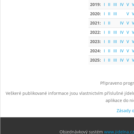
2019:
I
II
III
IV
V
V
2020:
I
II
III
V
V
2021:
I
II
IV
V
V
2022:
I
II
III
IV
V
V
2023:
I
II
III
IV
V
V
2024:
I
II
III
IV
V
V
2025:
I
II
III
IV
V
V
Připraveno progr
Veškeré publikované informace jsou vlastnictvím příslušné jídel
aplikace do n
Zásady 
Objednávkový systém
www.jidelna.c