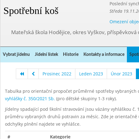
Poslední sync
Spotřební koš
Středa 19.11.2
Omezení obje
Mateřská škola Hodějice, okres Vyškov, příspěvková 
Vybrat jídelnu
Jídelní lístek
Historie
Kontakty a informace
Spot
Prosinec 2022
Leden 2023
Únor 2023
Tabulka pro orientační propočet průměrné spotřeby vybraných d
vyhlášky č. 350/2021 Sb.
(pro dětské skupiny 1-3 roky).
Jídelny spadající pod školní stravování jsou vázány vyhláškou č. 1
průměru vybraných druhů potravin za měsíc. Zde je orientačně u
odchylky plnění najdete ve vyhlášce.
#
Kategorie