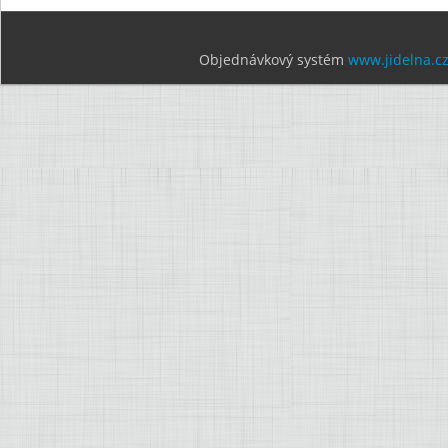
Objednávkový systém
www.jidelna.c