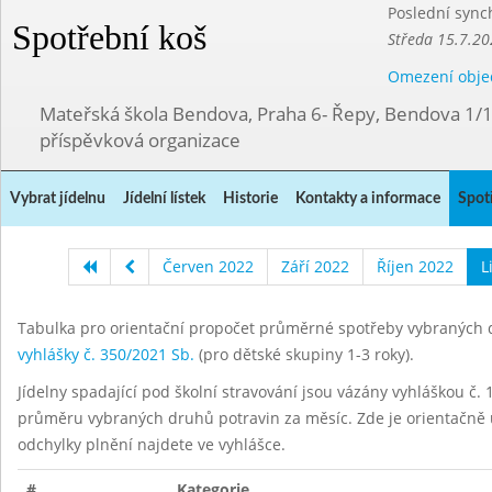
Poslední sync
Spotřební koš
Středa 15.7.20
Omezení obje
Mateřská škola Bendova, Praha 6- Řepy, Bendova 1/
příspěvková organizace
Vybrat jídelnu
Jídelní lístek
Historie
Kontakty a informace
Spot
Červen 2022
Září 2022
Říjen 2022
L
Tabulka pro orientační propočet průměrné spotřeby vybraných d
vyhlášky č. 350/2021 Sb.
(pro dětské skupiny 1-3 roky).
Jídelny spadající pod školní stravování jsou vázány vyhláškou č. 1
průměru vybraných druhů potravin za měsíc. Zde je orientačně u
odchylky plnění najdete ve vyhlášce.
#
Kategorie