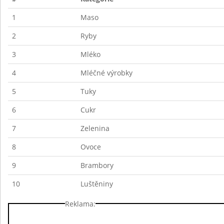
1
Maso
2
Ryby
3
Mléko
4
Mléčné výrobky
5
Tuky
6
Cukr
7
Zelenina
8
Ovoce
9
Brambory
10
Luštěniny
Reklama: