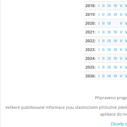
2018:
I
II
III
IV
V
V
2019:
I
II
III
IV
V
V
2020:
I
II
III
V
V
2021:
I
II
III
IV
V
V
2022:
I
II
III
IV
V
V
2023:
I
II
III
IV
V
V
2024:
I
II
III
IV
V
V
2025:
I
II
III
IV
V
V
2026:
I
II
III
IV
V
V
Připraveno progr
Veškeré publikované informace jsou vlastnictvím příslušné jídel
aplikace do n
Zásady 