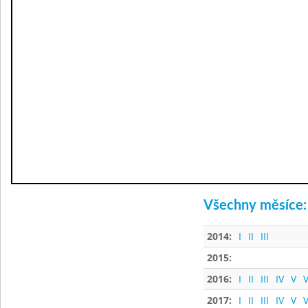
Všechny měsíce:
2014:
I
II
III
2015:
2016:
I
II
III
IV
V
V
2017:
I
II
III
IV
V
V