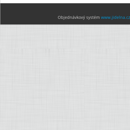
Objednávkový systém
www.jidelna.c