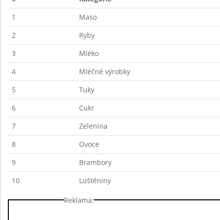
1
Maso
2
Ryby
3
Mléko
4
Mléčné výrobky
5
Tuky
6
Cukr
7
Zelenina
8
Ovoce
9
Brambory
10
Luštěniny
Reklama: