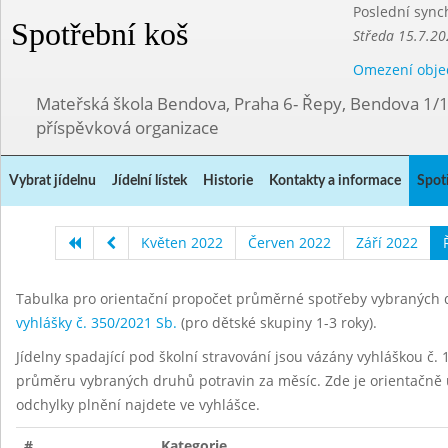
Poslední sync
Spotřební koš
Středa 15.7.20
Omezení obje
Mateřská škola Bendova, Praha 6- Řepy, Bendova 1/
příspěvková organizace
Vybrat jídelnu
Jídelní lístek
Historie
Kontakty a informace
Spot
Květen 2022
Červen 2022
Září 2022
Tabulka pro orientační propočet průměrné spotřeby vybraných d
vyhlášky č. 350/2021 Sb.
(pro dětské skupiny 1-3 roky).
Jídelny spadající pod školní stravování jsou vázány vyhláškou č. 1
průměru vybraných druhů potravin za měsíc. Zde je orientačně u
odchylky plnění najdete ve vyhlášce.
#
Kategorie