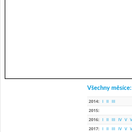
Všechny měsíce:
2014:
I
II
III
2015:
2016:
I
II
III
IV
V
V
2017:
I
II
III
IV
V
V