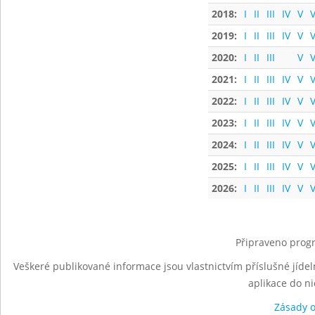
2018:
I
II
III
IV
V
V
2019:
I
II
III
IV
V
V
2020:
I
II
III
V
V
2021:
I
II
III
IV
V
V
2022:
I
II
III
IV
V
V
2023:
I
II
III
IV
V
V
2024:
I
II
III
IV
V
V
2025:
I
II
III
IV
V
V
2026:
I
II
III
IV
V
V
Připraveno progr
Veškeré publikované informace jsou vlastnictvím příslušné jídel
aplikace do n
Zásady 