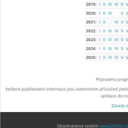
2019:
I
II
III
IV
V
V
2020:
I
II
III
V
V
2021:
I
II
IV
V
V
2022:
I
II
III
IV
V
V
2023:
I
II
III
IV
V
V
2024:
I
II
III
IV
V
V
2025:
I
II
III
IV
V
V
Připraveno progr
Veškeré publikované informace jsou vlastnictvím příslušné jídel
aplikace do n
Zásady 
Objednávkový systém
www.jidelna.c