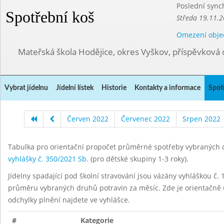
Poslední sync
Spotřební koš
Středa 19.11.2
Omezení obje
Mateřská škola Hodějice, okres Vyškov, příspěvková 
Vybrat jídelnu
Jídelní lístek
Historie
Kontakty a informace
Spot
Červen 2022
Červenec 2022
Srpen 2022
Tabulka pro orientační propočet průměrné spotřeby vybraných d
vyhlášky č. 350/2021 Sb.
(pro dětské skupiny 1-3 roky).
Jídelny spadající pod školní stravování jsou vázány vyhláškou č. 1
průměru vybraných druhů potravin za měsíc. Zde je orientačně u
odchylky plnění najdete ve vyhlášce.
#
Kategorie