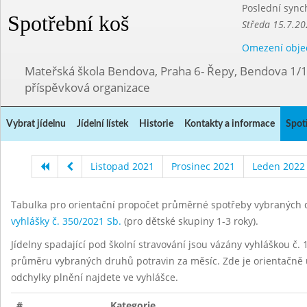
Poslední sync
Spotřební koš
Středa 15.7.20
Omezení obje
Mateřská škola Bendova, Praha 6- Řepy, Bendova 1/
příspěvková organizace
Vybrat jídelnu
Jídelní lístek
Historie
Kontakty a informace
Spot
Listopad 2021
Prosinec 2021
Leden 2022
Tabulka pro orientační propočet průměrné spotřeby vybraných d
vyhlášky č. 350/2021 Sb.
(pro dětské skupiny 1-3 roky).
Jídelny spadající pod školní stravování jsou vázány vyhláškou č. 1
průměru vybraných druhů potravin za měsíc. Zde je orientačně u
odchylky plnění najdete ve vyhlášce.
#
Kategorie