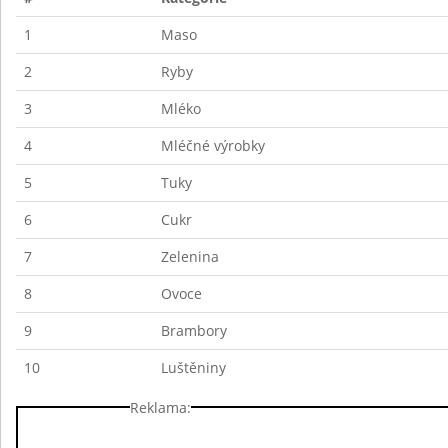
1
Maso
2
Ryby
3
Mléko
4
Mléčné výrobky
5
Tuky
6
Cukr
7
Zelenina
8
Ovoce
9
Brambory
10
Luštěniny
Reklama: