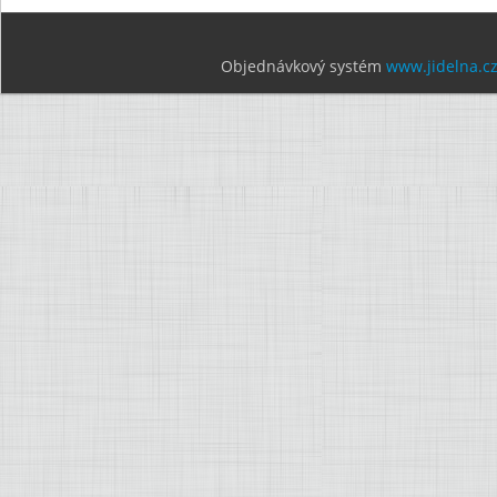
Objednávkový systém
www.jidelna.c