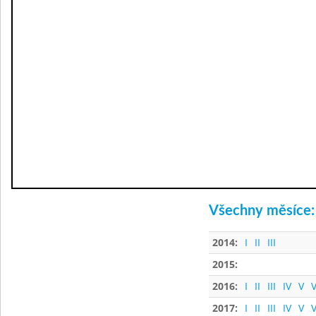
Všechny měsíce:
2014:
I
II
III
2015:
2016:
I
II
III
IV
V
V
2017:
I
II
III
IV
V
V