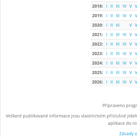
2018:
I
II
III
IV
V
V
2019:
I
II
III
IV
V
V
2020:
I
II
III
V
V
2021:
I
II
III
IV
V
V
2022:
I
II
III
IV
V
V
2023:
I
II
III
IV
V
V
2024:
I
II
III
IV
V
V
2025:
I
II
III
IV
V
V
2026:
I
II
III
IV
V
V
Připraveno progr
Veškeré publikované informace jsou vlastnictvím příslušné jídel
aplikace do n
Zásady 