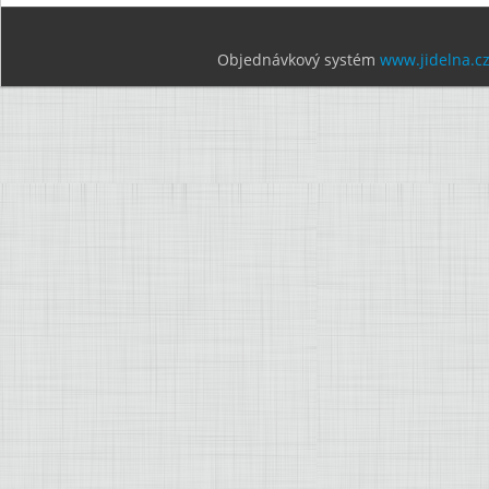
Objednávkový systém
www.jidelna.c