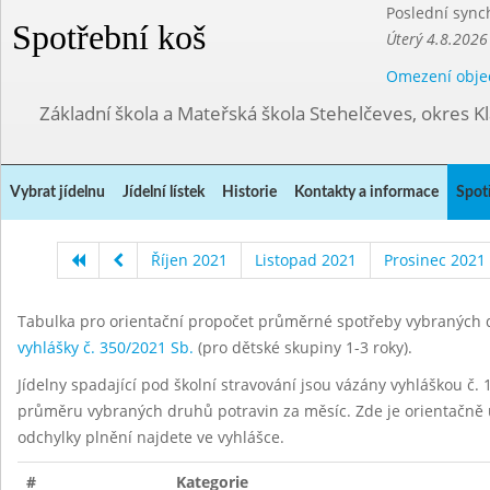
Poslední sync
Spotřební koš
Úterý 4.8.2026
Omezení obje
Základní škola a Mateřská škola Stehelčeves, okres K
Vybrat jídelnu
Jídelní lístek
Historie
Kontakty a informace
Spot
Říjen 2021
Listopad 2021
Prosinec 2021
Tabulka pro orientační propočet průměrné spotřeby vybraných d
vyhlášky č. 350/2021 Sb.
(pro dětské skupiny 1-3 roky).
Jídelny spadající pod školní stravování jsou vázány vyhláškou č. 1
průměru vybraných druhů potravin za měsíc. Zde je orientačně u
odchylky plnění najdete ve vyhlášce.
#
Kategorie