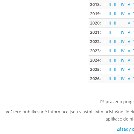
2018:
I
II
III
IV
V
2019:
I
II
III
IV
V
2020:
I
II
III
V
2021:
I
II
IV
V
2022:
I
II
III
IV
V
2023:
I
II
III
IV
V
2024:
I
II
III
IV
V
2025:
I
II
III
IV
V
2026:
I
II
III
IV
V
Připraveno progr
Veškeré publikované informace jsou vlastnictvím příslušné jídel
aplikace do n
Zásady 