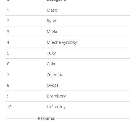
1
Maso
2
Ryby
3
Mléko
4
Mléčné výrobky
5
Tuky
6
Cukr
7
Zelenina
8
Ovoce
9
Brambory
10
Luštěniny
Reklama: