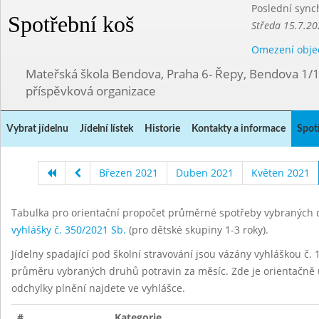
Poslední sync
Spotřební koš
Středa 15.7.20
Omezení obje
Mateřská škola Bendova, Praha 6- Řepy, Bendova 1/
příspěvková organizace
Vybrat jídelnu
Jídelní lístek
Historie
Kontakty a informace
Spot
Březen 2021
Duben 2021
Květen 2021
Tabulka pro orientační propočet průměrné spotřeby vybraných d
vyhlášky č. 350/2021 Sb.
(pro dětské skupiny 1-3 roky).
Jídelny spadající pod školní stravování jsou vázány vyhláškou č. 1
průměru vybraných druhů potravin za měsíc. Zde je orientačně u
odchylky plnění najdete ve vyhlášce.
#
Kategorie