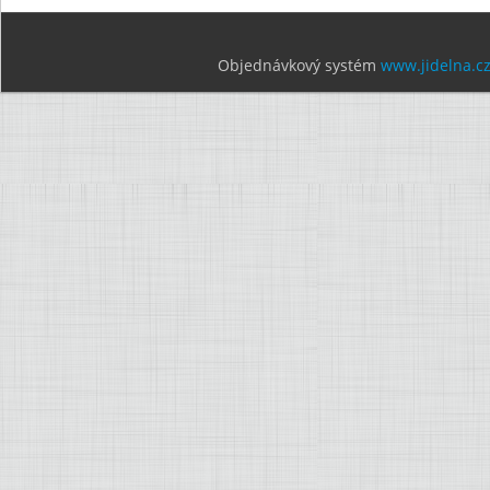
Objednávkový systém
www.jidelna.c