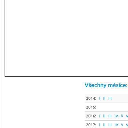
Všechny měsíce:
2014:
I
II
III
2015:
2016:
I
II
III
IV
V
V
2017:
I
II
III
IV
V
V