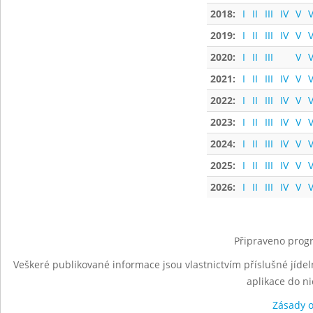
2018:
I
II
III
IV
V
V
2019:
I
II
III
IV
V
V
2020:
I
II
III
V
V
2021:
I
II
III
IV
V
V
2022:
I
II
III
IV
V
V
2023:
I
II
III
IV
V
V
2024:
I
II
III
IV
V
V
2025:
I
II
III
IV
V
V
2026:
I
II
III
IV
V
V
Připraveno progr
Veškeré publikované informace jsou vlastnictvím příslušné jídel
aplikace do n
Zásady 