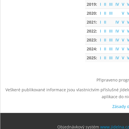
2019:
I
II
III
IV
V
V
2020:
I
II
III
V
V
2021:
I
II
IV
V
V
2022:
I
II
III
IV
V
V
2023:
I
II
III
IV
V
V
2024:
I
II
III
IV
V
V
2025:
I
II
III
IV
V
V
Připraveno progr
Veškeré publikované informace jsou vlastnictvím příslušné jídel
aplikace do n
Zásady 
Objednávkový systém
www.jidelna.c