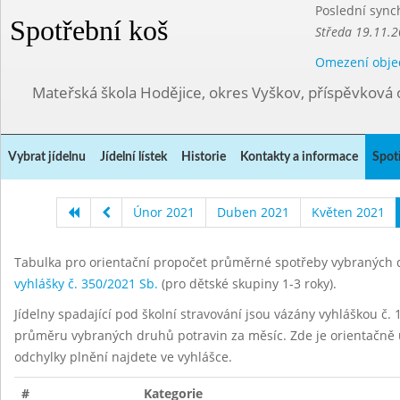
Poslední sync
Spotřební koš
Středa 19.11.2
Omezení obje
Mateřská škola Hodějice, okres Vyškov, příspěvková 
Vybrat jídelnu
Jídelní lístek
Historie
Kontakty a informace
Spot
Únor 2021
Duben 2021
Květen 2021
Tabulka pro orientační propočet průměrné spotřeby vybraných d
vyhlášky č. 350/2021 Sb.
(pro dětské skupiny 1-3 roky).
Jídelny spadající pod školní stravování jsou vázány vyhláškou č. 1
průměru vybraných druhů potravin za měsíc. Zde je orientačně u
odchylky plnění najdete ve vyhlášce.
#
Kategorie