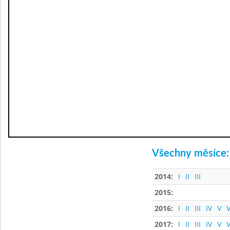
Všechny měsíce:
2014:
I
II
III
2015:
2016:
I
II
III
IV
V
V
2017:
I
II
III
IV
V
V