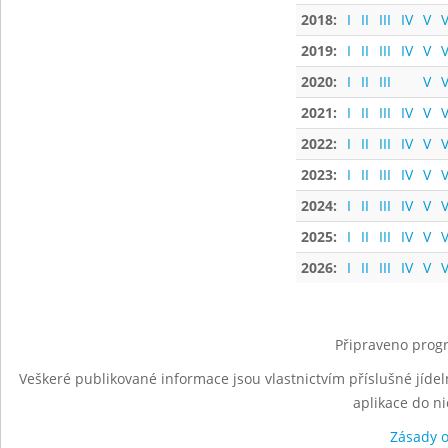
2018:
I
II
III
IV
V
V
2019:
I
II
III
IV
V
V
2020:
I
II
III
V
V
2021:
I
II
III
IV
V
V
2022:
I
II
III
IV
V
V
2023:
I
II
III
IV
V
V
2024:
I
II
III
IV
V
V
2025:
I
II
III
IV
V
V
2026:
I
II
III
IV
V
V
Připraveno progr
Veškeré publikované informace jsou vlastnictvím příslušné jídel
aplikace do n
Zásady 