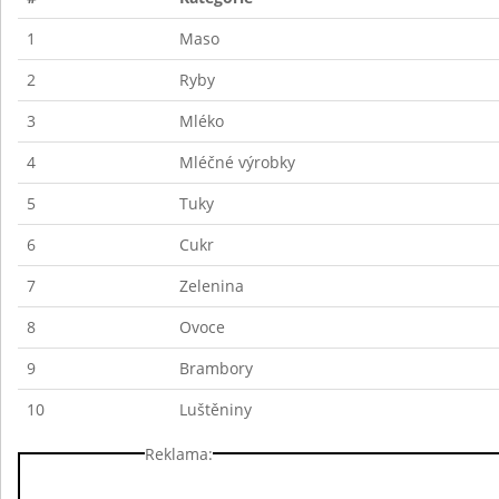
1
Maso
2
Ryby
3
Mléko
4
Mléčné výrobky
5
Tuky
6
Cukr
7
Zelenina
8
Ovoce
9
Brambory
10
Luštěniny
Reklama: