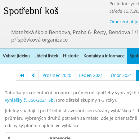
Poslední sync
Spotřební koš
Středa 15.7.20
Omezení obje
Mateřská škola Bendova, Praha 6- Řepy, Bendova 1/
příspěvková organizace
Vybrat jídelnu
Jídelní lístek
Historie
Kontakty a informace
Spot
Prosinec 2020
Leden 2021
Únor 2021
Tabulka pro orientační propočet průměrné spotřeby vybraných d
vyhlášky č. 350/2021 Sb.
(pro dětské skupiny 1-3 roky).
Jídelny spadající pod školní stravování jsou vázány vyhláškou č. 1
průměru vybraných druhů potravin za měsíc. Zde je orientačně u
odchylky plnění najdete ve vyhlášce.
#
Kategorie