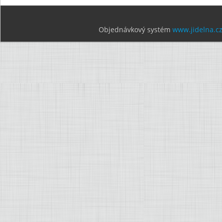
Objednávkový systém
www.jidelna.c