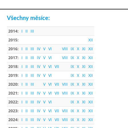
Všechny měsíce:
2014:
I
II
III
2015:
XII
2016:
I
II
III
IV
V
VI
VIII
IX
X
XI
XII
2017:
I
II
III
IV
V
VI
VIII
IX
X
XI
XII
2018:
I
II
III
IV
V
VI
VII
IX
X
XI
XII
2019:
I
II
III
IV
V
VI
IX
X
XI
XII
2020:
I
II
III
V
VI
VII
VIII
IX
X
XI
XII
2021:
I
II
III
IV
V
VI
VII
VIII
IX
X
XI
XII
2022:
I
II
III
IV
V
VI
IX
X
XI
XII
2023:
I
II
III
IV
V
VI
VII
VIII
IX
X
XI
XII
2024:
I
II
III
IV
V
VI
VII
VIII
IX
X
XI
XII