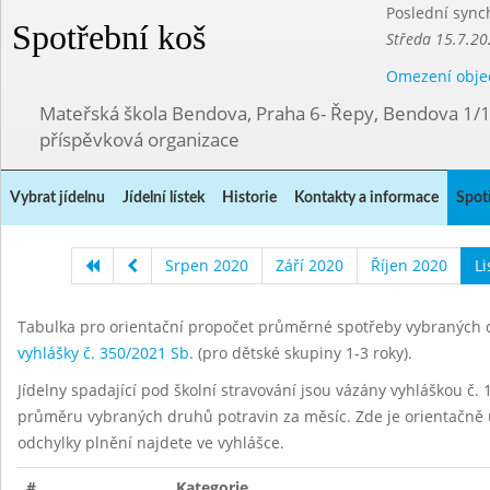
Poslední sync
Spotřební koš
Středa 15.7.20
Omezení obje
Mateřská škola Bendova, Praha 6- Řepy, Bendova 1/
příspěvková organizace
Vybrat jídelnu
Jídelní lístek
Historie
Kontakty a informace
Spot
Srpen 2020
Září 2020
Říjen 2020
L
Tabulka pro orientační propočet průměrné spotřeby vybraných d
vyhlášky č. 350/2021 Sb.
(pro dětské skupiny 1-3 roky).
Jídelny spadající pod školní stravování jsou vázány vyhláškou č. 1
průměru vybraných druhů potravin za měsíc. Zde je orientačně u
odchylky plnění najdete ve vyhlášce.
#
Kategorie