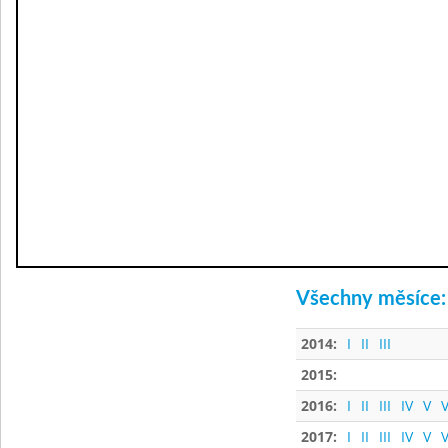
Všechny měsíce:
2014:
I
II
III
2015:
2016:
I
II
III
IV
V
V
2017:
I
II
III
IV
V
V