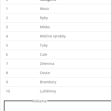
1
Maso
2
Ryby
3
Mléko
4
Mléčné výrobky
5
Tuky
6
Cukr
7
Zelenina
8
Ovoce
9
Brambory
10
Luštěniny
Reklama: