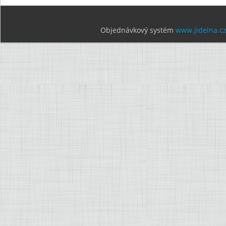
Objednávkový systém
www.jidelna.c