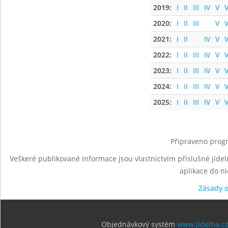
2019:
I
II
III
IV
V
V
2020:
I
II
III
V
V
2021:
I
II
IV
V
V
2022:
I
II
III
IV
V
V
2023:
I
II
III
IV
V
V
2024:
I
II
III
IV
V
V
2025:
I
II
III
IV
V
V
Připraveno progr
Veškeré publikované informace jsou vlastnictvím příslušné jídel
aplikace do n
Zásady 
Objednávkový systém
www.jidelna.c