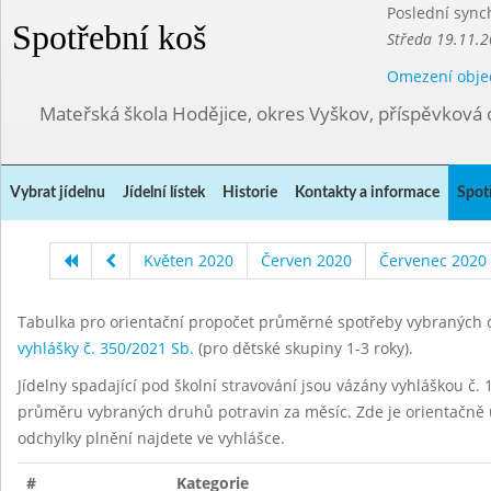
Poslední sync
Spotřební koš
Středa 19.11.2
Omezení obje
Mateřská škola Hodějice, okres Vyškov, příspěvková 
Vybrat jídelnu
Jídelní lístek
Historie
Kontakty a informace
Spot
Květen 2020
Červen 2020
Červenec 2020
Tabulka pro orientační propočet průměrné spotřeby vybraných d
vyhlášky č. 350/2021 Sb.
(pro dětské skupiny 1-3 roky).
Jídelny spadající pod školní stravování jsou vázány vyhláškou č. 1
průměru vybraných druhů potravin za měsíc. Zde je orientačně u
odchylky plnění najdete ve vyhlášce.
#
Kategorie