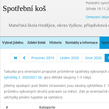
Poslední sync
Spotřební koš
Středa 19.11.2
Omezení obje
Mateřská škola Hodějice, okres Vyškov, příspěvková 
Vybrat jídelnu
Jídelní lístek
Historie
Kontakty a informace
Spot
Prosinec 2019
Leden 2020
Únor 2020
Tabulka pro orientační propočet průměrné spotřeby vybraných d
vyhlášky č. 350/2021 Sb.
(pro dětské skupiny 1-3 roky).
Jídelny spadající pod školní stravování jsou vázány vyhláškou č. 1
průměru vybraných druhů potravin za měsíc. Zde je orientačně u
odchylky plnění najdete ve vyhlášce.
#
Kategorie