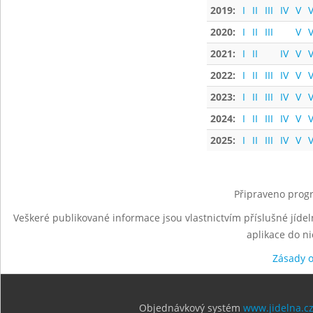
2019:
I
II
III
IV
V
V
2020:
I
II
III
V
V
2021:
I
II
IV
V
V
2022:
I
II
III
IV
V
V
2023:
I
II
III
IV
V
V
2024:
I
II
III
IV
V
V
2025:
I
II
III
IV
V
V
Připraveno progr
Veškeré publikované informace jsou vlastnictvím příslušné jídel
aplikace do n
Zásady 
Objednávkový systém
www.jidelna.c