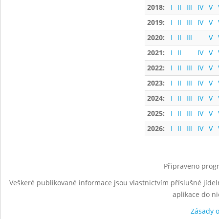
2018:
I
II
III
IV
V
2019:
I
II
III
IV
V
2020:
I
II
III
V
2021:
I
II
IV
V
2022:
I
II
III
IV
V
2023:
I
II
III
IV
V
2024:
I
II
III
IV
V
2025:
I
II
III
IV
V
2026:
I
II
III
IV
V
Připraveno progr
Veškeré publikované informace jsou vlastnictvím příslušné jídel
aplikace do n
Zásady 