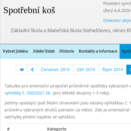
Poslední sync
Spotřební koš
Úterý 4.8.2026
Omezení obje
Základní škola a Mateřská škola Stehelčeves, okres K
Vybrat jídelnu
Jídelní lístek
Historie
Kontakty a informace
Spot
Červenec 2019
Září 2019
Říjen 2019
Tabulka pro orientační propočet průměrné spotřeby vybraných d
vyhlášky č. 350/2021 Sb.
(pro dětské skupiny 1-3 roky).
Jídelny spadající pod školní stravování jsou vázány vyhláškou č. 1
průměru vybraných druhů potravin za měsíc. Zde je orientačně u
odchylky plnění najdete ve vyhlášce.
#
Kategorie