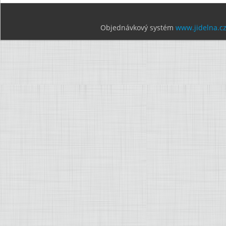
Objednávkový systém
www.jidelna.c