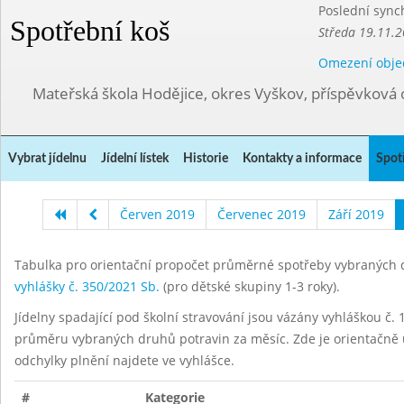
Poslední sync
Spotřební koš
Středa 19.11.2
Omezení obje
Mateřská škola Hodějice, okres Vyškov, příspěvková 
Vybrat jídelnu
Jídelní lístek
Historie
Kontakty a informace
Spot
Červen 2019
Červenec 2019
Září 2019
Tabulka pro orientační propočet průměrné spotřeby vybraných d
vyhlášky č. 350/2021 Sb.
(pro dětské skupiny 1-3 roky).
Jídelny spadající pod školní stravování jsou vázány vyhláškou č. 1
průměru vybraných druhů potravin za měsíc. Zde je orientačně u
odchylky plnění najdete ve vyhlášce.
#
Kategorie