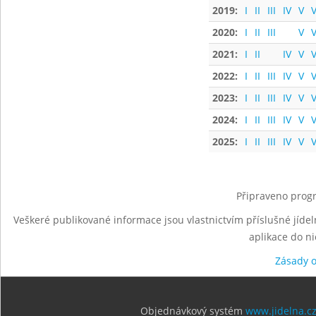
2019:
I
II
III
IV
V
V
2020:
I
II
III
V
V
2021:
I
II
IV
V
V
2022:
I
II
III
IV
V
V
2023:
I
II
III
IV
V
V
2024:
I
II
III
IV
V
V
2025:
I
II
III
IV
V
V
Připraveno progr
Veškeré publikované informace jsou vlastnictvím příslušné jídel
aplikace do n
Zásady 
Objednávkový systém
www.jidelna.c