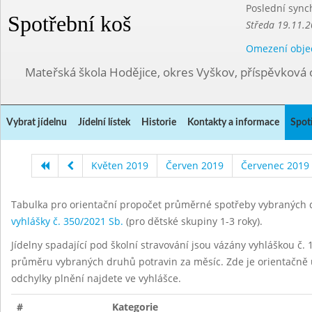
Poslední sync
Spotřební koš
Středa 19.11.2
Omezení obje
Mateřská škola Hodějice, okres Vyškov, příspěvková 
Vybrat jídelnu
Jídelní lístek
Historie
Kontakty a informace
Spot
Květen 2019
Červen 2019
Červenec 2019
Tabulka pro orientační propočet průměrné spotřeby vybraných d
vyhlášky č. 350/2021 Sb.
(pro dětské skupiny 1-3 roky).
Jídelny spadající pod školní stravování jsou vázány vyhláškou č. 1
průměru vybraných druhů potravin za měsíc. Zde je orientačně u
odchylky plnění najdete ve vyhlášce.
#
Kategorie