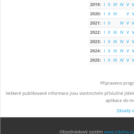
2019:
I
II
III
IV
V
V
2020:
I
II
III
V
V
2021:
I
II
IV
V
V
2022:
I
II
III
IV
V
V
2023:
I
II
III
IV
V
V
2024:
I
II
III
IV
V
V
2025:
I
II
III
IV
V
V
Připraveno progr
Veškeré publikované informace jsou vlastnictvím příslušné jídel
aplikace do n
Zásady 
Objednávkový systém
www.jidelna.c