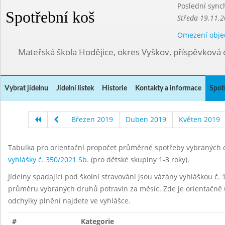
Poslední sync
Spotřební koš
Středa 19.11.2
Omezení obje
Mateřská škola Hodějice, okres Vyškov, příspěvková 
Vybrat jídelnu
Jídelní lístek
Historie
Kontakty a informace
Spot
Březen 2019
Duben 2019
Květen 2019
Tabulka pro orientační propočet průměrné spotřeby vybraných d
vyhlášky č. 350/2021 Sb.
(pro dětské skupiny 1-3 roky).
Jídelny spadající pod školní stravování jsou vázány vyhláškou č. 1
průměru vybraných druhů potravin za měsíc. Zde je orientačně u
odchylky plnění najdete ve vyhlášce.
#
Kategorie