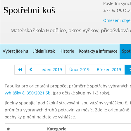
Poslední sync
Spotřební koš
Středa 19.11.2
Omezení obje
Mateřská škola Hodějice, okres Vyškov, příspěvková 
Vybrat jídelnu
Jídelní lístek
Historie
Kontakty a informace
Spot
Leden 2019
Únor 2019
Březen 2019
D
Tabulka pro orientační propočet průměrné spotřeby vybraných d
vyhlášky č. 350/2021 Sb.
(pro dětské skupiny 1-3 roky).
Jídelny spadající pod školní stravování jsou vázány vyhláškou č. 1
průměru vybraných druhů potravin za měsíc. Zde je orientačně u
odchylky plnění najdete ve vyhlášce.
#
Kategorie