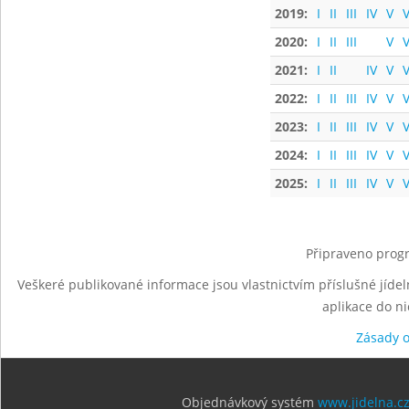
2019:
I
II
III
IV
V
V
2020:
I
II
III
V
V
2021:
I
II
IV
V
V
2022:
I
II
III
IV
V
V
2023:
I
II
III
IV
V
V
2024:
I
II
III
IV
V
V
2025:
I
II
III
IV
V
V
Připraveno progr
Veškeré publikované informace jsou vlastnictvím příslušné jídel
aplikace do n
Zásady 
Objednávkový systém
www.jidelna.c