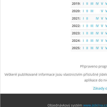
2019:
I
II
III
IV
V
V
2020:
I
II
III
V
V
2021:
I
II
IV
V
V
2022:
I
II
III
IV
V
V
2023:
I
II
III
IV
V
V
2024:
I
II
III
IV
V
V
2025:
I
II
III
IV
V
V
Připraveno progr
Veškeré publikované informace jsou vlastnictvím příslušné jídel
aplikace do n
Zásady 
Objednávkový systém
www.jidelna.c