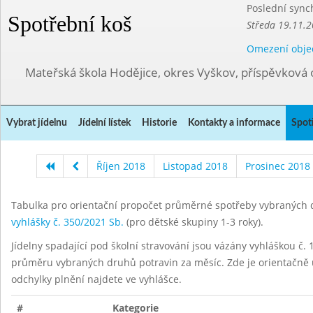
Poslední sync
Spotřební koš
Středa 19.11.2
Omezení obje
Mateřská škola Hodějice, okres Vyškov, příspěvková 
Vybrat jídelnu
Jídelní lístek
Historie
Kontakty a informace
Spot
Říjen 2018
Listopad 2018
Prosinec 2018
Tabulka pro orientační propočet průměrné spotřeby vybraných d
vyhlášky č. 350/2021 Sb.
(pro dětské skupiny 1-3 roky).
Jídelny spadající pod školní stravování jsou vázány vyhláškou č. 1
průměru vybraných druhů potravin za měsíc. Zde je orientačně u
odchylky plnění najdete ve vyhlášce.
#
Kategorie