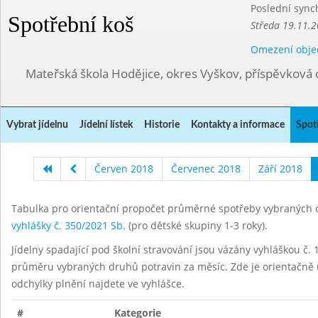
Poslední sync
Spotřební koš
Středa 19.11.2
Omezení obje
Mateřská škola Hodějice, okres Vyškov, příspěvková 
Vybrat jídelnu
Jídelní lístek
Historie
Kontakty a informace
Spot
Červen 2018
Červenec 2018
Září 2018
Tabulka pro orientační propočet průměrné spotřeby vybraných d
vyhlášky č. 350/2021 Sb.
(pro dětské skupiny 1-3 roky).
Jídelny spadající pod školní stravování jsou vázány vyhláškou č. 1
průměru vybraných druhů potravin za měsíc. Zde je orientačně u
odchylky plnění najdete ve vyhlášce.
#
Kategorie