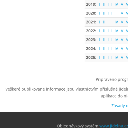
2019:
I
II
III
IV
V
V
2020:
I
II
III
V
V
2021:
I
II
IV
V
V
2022:
I
II
III
IV
V
V
2023:
I
II
III
IV
V
V
2024:
I
II
III
IV
V
V
2025:
I
II
III
IV
V
V
Připraveno progr
Veškeré publikované informace jsou vlastnictvím příslušné jídel
aplikace do n
Zásady 
Objednávkový systém
www.jidelna.c