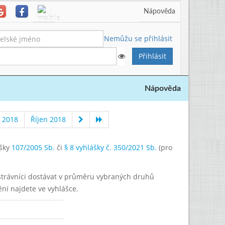
Nápověda
Nemůžu se přihlásit
Nápověda
í 2018
Říjen 2018
ášky
107/2005 Sb.
či
§ 8 vyhlášky č. 350/2021 Sb.
(pro
í strávníci dostávat v průměru vybraných druhů
ění najdete ve vyhlášce.