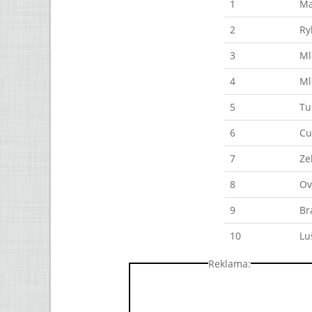
1
Ma
2
Ry
3
Ml
4
Ml
5
Tu
6
Cu
7
Ze
8
Ov
9
Br
10
Lu
Reklama: