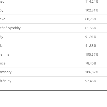
so
114,24%
by
102,81%
éko
68,78%
éčné výrobky
61,56%
ky
91,91%
kr
41,88%
lenina
195,57%
oce
78,40%
ambory
106,07%
štěniny
92,46%