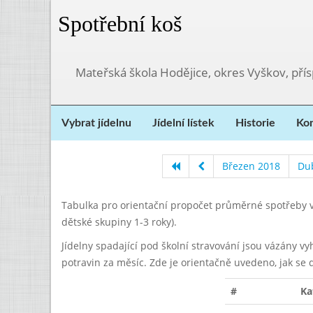
Spotřební koš
Mateřská škola Hodějice, okres Vyškov, pří
Vybrat jídelnu
Jídelní lístek
Historie
Kon
Březen 2018
Du
Tabulka pro orientační propočet průměrné spotřeby v
dětské skupiny 1-3 roky).
Jídelny spadající pod školní stravování jsou vázány v
potravin za měsíc. Zde je orientačně uvedeno, jak se 
#
Ka