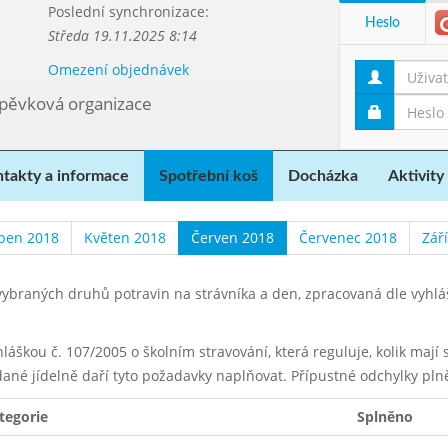
Poslední synchronizace:
Heslo
Středa 19.11.2025 8:14
Omezení objednávek
spěvková organizace
takty a informace
Spotřební koš
Docházka
Aktivity
ben 2018
Květen 2018
Červen 2018
Červenec 2018
Zář
ybraných druhů potravin na strávníka a den, zpracovaná dle vyhl
yhláškou č. 107/2005 o školním stravování, která reguluje, kolik maj
dané jídelně daří tyto požadavky naplňovat. Přípustné odchylky pln
tegorie
Splněno