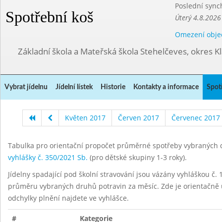
Poslední sync
Spotřební koš
Úterý 4.8.2026
Omezení obje
Základní škola a Mateřská škola Stehelčeves, okres K
Vybrat jídelnu
Jídelní lístek
Historie
Kontakty a informace
Spot
Květen 2017
Červen 2017
Červenec 2017
Tabulka pro orientační propočet průměrné spotřeby vybraných d
vyhlášky č. 350/2021 Sb.
(pro dětské skupiny 1-3 roky).
Jídelny spadající pod školní stravování jsou vázány vyhláškou č. 1
průměru vybraných druhů potravin za měsíc. Zde je orientačně u
odchylky plnění najdete ve vyhlášce.
#
Kategorie