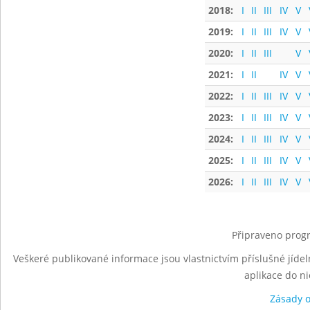
2018:
I
II
III
IV
V
2019:
I
II
III
IV
V
2020:
I
II
III
V
2021:
I
II
IV
V
2022:
I
II
III
IV
V
2023:
I
II
III
IV
V
2024:
I
II
III
IV
V
2025:
I
II
III
IV
V
2026:
I
II
III
IV
V
Připraveno progr
Veškeré publikované informace jsou vlastnictvím příslušné jídel
aplikace do n
Zásady 