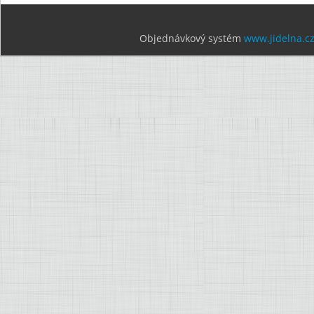
Objednávkový systém
www.jidelna.c