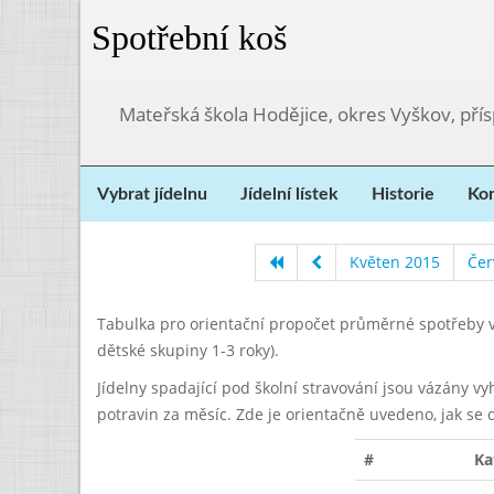
Spotřební koš
Mateřská škola Hodějice, okres Vyškov, pří
Vybrat jídelnu
Jídelní lístek
Historie
Kon
Květen 2015
Čer
Tabulka pro orientační propočet průměrné spotřeby v
dětské skupiny 1-3 roky).
Jídelny spadající pod školní stravování jsou vázány v
potravin za měsíc. Zde je orientačně uvedeno, jak se 
#
Ka