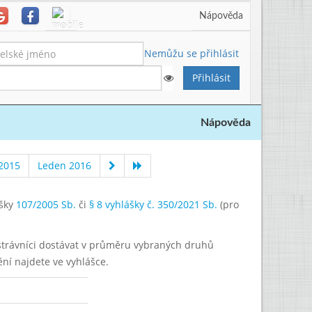
Nápověda
Nemůžu se přihlásit
Nápověda
 2015
Leden 2016
ášky
107/2005 Sb.
či
§ 8 vyhlášky č. 350/2021 Sb.
(pro
í strávníci dostávat v průměru vybraných druhů
ění najdete ve vyhlášce.