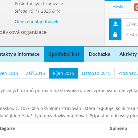
Poslední synchronizace:
Heslo
Středa 19.11.2025 8:14
Omezení objednávek
spěvková organizace
takty a informace
Spotřební koš
Docházka
Aktivity
ven 2015
Září 2015
Říjen 2015
Listopad 2015
Prosinec
ybraných druhů potravin na strávníka a den, zpracovaná dle vyhl
yhláškou č. 107/2005 o školním stravování, která reguluje, kolik maj
dané jídelně daří tyto požadavky naplňovat. Přípustné odchylky pln
tegorie
Splněno