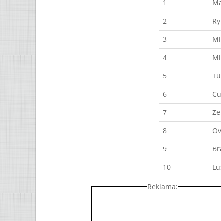
1
Ma
2
Ry
3
Ml
4
Ml
5
Tu
6
Cu
7
Ze
8
Ov
9
Br
10
Lu
Reklama: