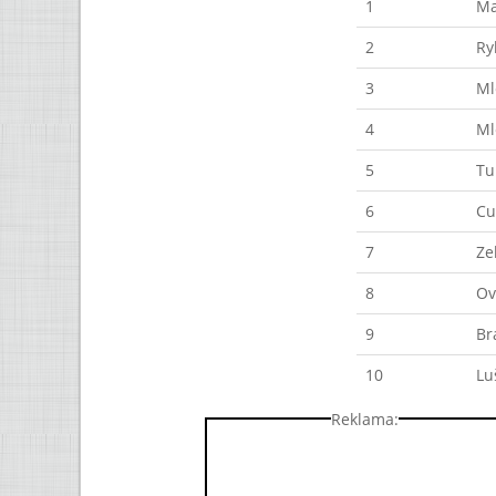
1
Ma
2
Ry
3
Ml
4
Ml
5
Tu
6
Cu
7
Ze
8
Ov
9
Br
10
Lu
Reklama: