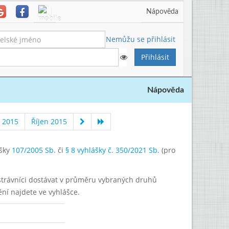
Nápověda
Nemůžu se přihlásit
Nápověda
í 2015
Říjen 2015
ášky
107/2005 Sb.
či
§ 8 vyhlášky č. 350/2021 Sb.
(pro
í strávníci dostávat v průměru vybraných druhů
ění najdete ve vyhlášce.