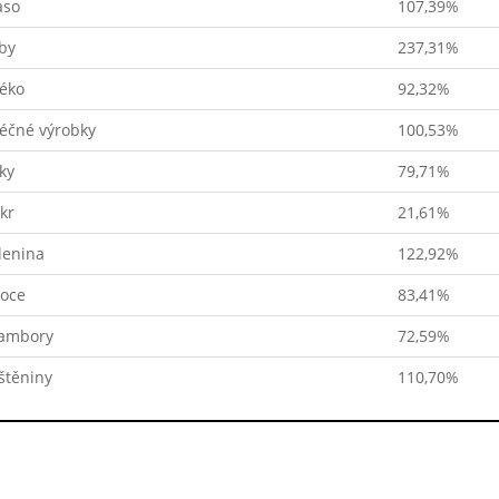
so
107,39%
by
237,31%
éko
92,32%
éčné výrobky
100,53%
ky
79,71%
kr
21,61%
lenina
122,92%
oce
83,41%
ambory
72,59%
štěniny
110,70%