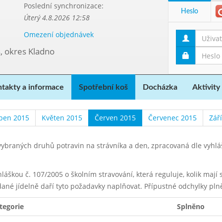
Poslední synchronizace:
Heslo
Úterý 4.8.2026 12:58
Omezení objednávek
, okres Kladno
takty a informace
Spotřební koš
Docházka
Aktivity
ben 2015
Květen 2015
Červen 2015
Červenec 2015
Zář
ybraných druhů potravin na strávníka a den, zpracovaná dle vyhl
yhláškou č. 107/2005 o školním stravování, která reguluje, kolik maj
dané jídelně daří tyto požadavky naplňovat. Přípustné odchylky pln
tegorie
Splněno