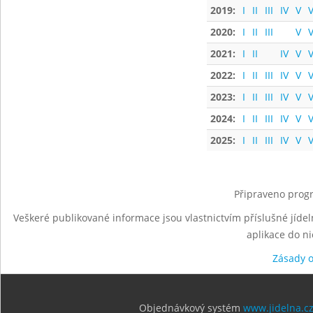
2019:
I
II
III
IV
V
V
2020:
I
II
III
V
V
2021:
I
II
IV
V
V
2022:
I
II
III
IV
V
V
2023:
I
II
III
IV
V
V
2024:
I
II
III
IV
V
V
2025:
I
II
III
IV
V
V
Připraveno progr
Veškeré publikované informace jsou vlastnictvím příslušné jídel
aplikace do n
Zásady 
Objednávkový systém
www.jidelna.c