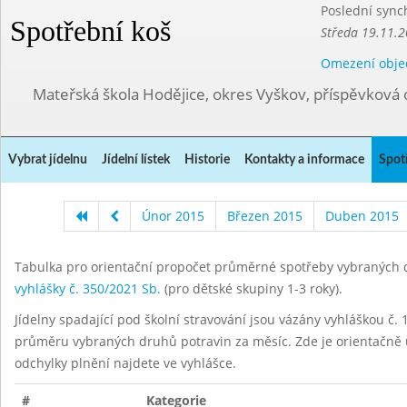
Poslední sync
Spotřební koš
Středa 19.11.2
Omezení obje
Mateřská škola Hodějice, okres Vyškov, příspěvková 
Vybrat jídelnu
Jídelní lístek
Historie
Kontakty a informace
Spot
Únor 2015
Březen 2015
Duben 2015
Tabulka pro orientační propočet průměrné spotřeby vybraných d
vyhlášky č. 350/2021 Sb.
(pro dětské skupiny 1-3 roky).
Jídelny spadající pod školní stravování jsou vázány vyhláškou č. 1
průměru vybraných druhů potravin za měsíc. Zde je orientačně u
odchylky plnění najdete ve vyhlášce.
#
Kategorie