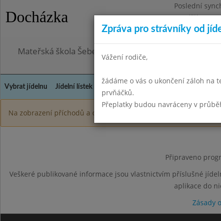
Poslední sync
Docházka
Pondělí 3.8.20
Zpráva pro strávníky od jíd
Omezení obje
Mateřská škola Šebetov, příspěvková organizace
Vážení rodiče,
žádáme o vás o ukončení záloh na t
Vybrat jídelnu
Jídelní lístek
Historie
Kontakty a informace
Doch
prvňáčků.
Přeplatky budou navráceny v průbě
Na zobrazení příchodů a odchodů do/z budovy, je zapotřebí být 
Připraveno progr
Veškeré publikované informace jsou vlastnictvím příslušné jídel
aplikace do n
Zásady 