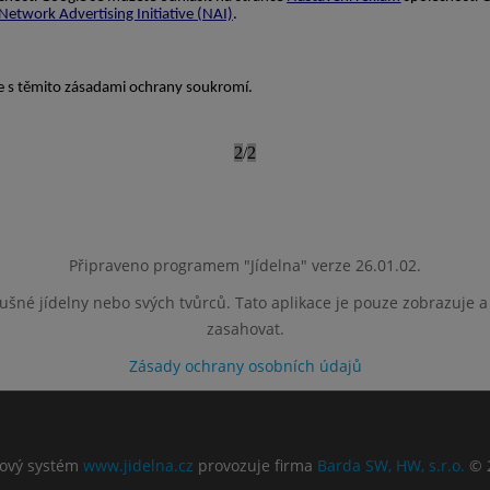
Připraveno programem "Jídelna" verze 26.01.02.
lušné jídelny nebo svých tvůrců. Tato aplikace je pouze zobrazuje 
zasahovat.
Zásady ochrany osobních údajů
ový systém
www.jidelna.cz
provozuje firma
Barda SW, HW, s.r.o.
© 2