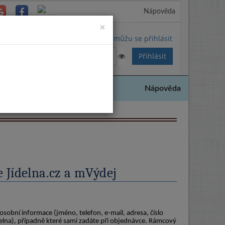
Nápověda
Close
×
Nemůžu se přihlásit
Nápověda