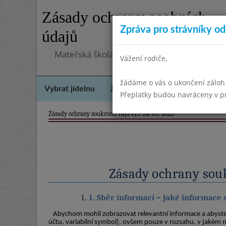
Zásady ochrany osobních
Zpráva pro strávníky od 
údajů
Mateřská škola Šebetov, příspěvková organ
Vážení rodiče,
žádáme o vás o ukončení záloh
Vybrat jídelnu
Jídelní lístek
Historie
Kon
Přeplatky budou navráceny v 