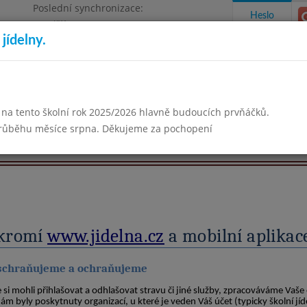
Poslední synchronizace:
Heslo
Pondělí 3.8.2026 18:05
jídelny.
Omezení objednávek
izace
 na tento školní rok 2025/2026 hlavně budoucích prvňáčků.
takty a informace
Docházka
Aktivity
průběhu měsíce srpna. Děkujeme za pochopení