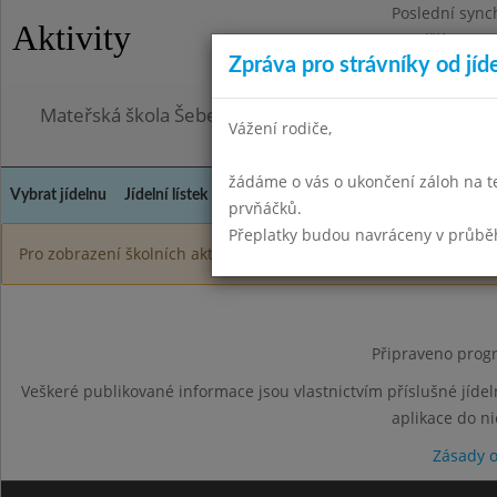
Poslední sync
Aktivity
Pondělí 3.8.20
Zpráva pro strávníky od jíd
Omezení obje
Mateřská škola Šebetov, příspěvková organizace
Vážení rodiče,
žádáme o vás o ukončení záloh na t
Vybrat jídelnu
Jídelní lístek
Historie
Kontakty a informace
Doch
prvňáčků.
Přeplatky budou navráceny v průbě
Pro zobrazení školních aktivit je nutné být přihlášen.
Připraveno progr
Veškeré publikované informace jsou vlastnictvím příslušné jídel
aplikace do n
Zásady 