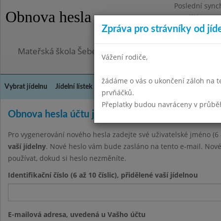
Poslední sync
Obnova hesla
Pondělí 3.8.20
Zpráva pro strávníky od jíd
Omezení obje
Mateřská škola Šebetov, příspěvková organizace
Vážení rodiče,
žádáme o vás o ukončení záloh na t
Vybrat jídelnu
Jídelní lístek
Historie
Kontakty a informace
Doch
prvňáčků.
Přeplatky budou navráceny v průbě
Obnova hesla účtu jídelny
Pro vygenerování nového hesla zadejte své uživatelské jméno (6 a
vaší jídelny
. Nové heslo vám bude zasláno na tento e-mail. Nové
používat, dokud si heslo nezměníte.
Identifikační číslo (6 až 10 číslic), přidělené vaší jídelnou
E-mailová adresa, uvedená u Vašho účtu