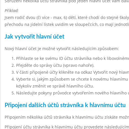
Sdružení několika účtů strávníka pod jeden hlavní účet Vám dáv
Příklad:
Jsem rodič dvou (či více - max. 6) dětí, které chodí do stejné škol
přechodu na jídelní lístek uvidím ve sloupečcích, co mají jednot
Jak vytvořit hlavní účet
Nový hlavní účet je možné vytvořit následujícím způsobem:
Přihlaste se ke svému ID účtu strávníka nebo k libovolnému
Přejděte do správy účtu (vpravo nahoře).
V části připojené účty klikněte na odkaz Vytvořit nový hlavn
Vyberte si, jakým způsobem se chcete k novému hlavnímu ú
kdykoliv změnit ve správě hlavního účtu.
Následujte pokyny průvodce vytvořením nového hlavního 
Připojení dalších účtů strávníka k hlavnímu účtu
Připojením několika účtů strávníka k hlavnímu účtu získáte mo
Připojení účtu strávníka k hlavnímu účtu provedete následujíc