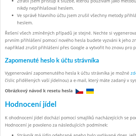
Ztratil jsem přístup k službě, kterou používám jako metodu
nikdy nepřihlašoval heslem.
Ve správě hlavního účtu jsem zrušil všechny metody přihl
heslem.
Řešení všech zmíněných případů je stejné. Nechte si vygenerov
prvním přihlášení pomocí nového hesla budete vyzváni k jeho z
například zrušit přihlášení přes Google a vytvořit ho znovu pro 
Zapomenuté heslo k účtu strávníka
Vygenerování zapomenutého hesla k účtu strávníka je možné
zd
číslic přidělených vaší jídelnou) a e-mail, který máte zadaný v sy
Obrázkový návod k resetu hesla
Hodnocení jídel
K ohodnocení jídel dochází pomocí smajlíků nacházejících se po
Hodnocení je povoleno za následujících podmínek:
Strávník má jídlo odebrané anebo bylo vydávané dnes, ješt