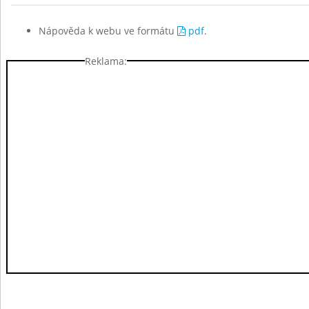
Nápověda k webu ve formátu
pdf
.
Reklama: