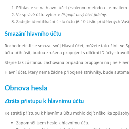
Přihlaste se na hlavní účet (zvolenou metodou - e-mailem 
Ve správě účtu vyberte
Připojit nový účet jídelny
.
Zadejte identifikační číslo účtu (6-10 číslic přidělených Vaš
Smazání hlavního účtu
Rozhodnete-li se smazat svůj Hlavní účet, můžete tak učinit ve 
účtu přihlásit, budou zrušena propojení s dílčími ID účty strávn
Stejně tak zůstanou zachována případná propojení na jiné Hlavn
Hlavní účet, který nemá žádné připojené strávníky, bude automa
Obnova hesla
Ztráta přístupu k hlavnímu účtu
Ke ztrátě přístupu k hlavnímu účtu mohlo dojít několika způsoby
Zapomněl jsem heslo k hlavnímu účtu