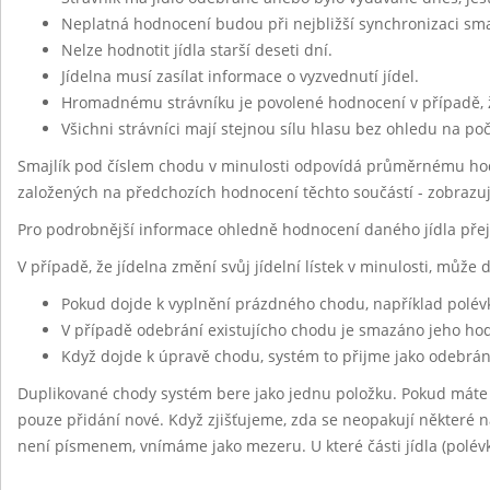
Neplatná hodnocení budou při nejbližší synchronizaci sm
Nelze hodnotit jídla starší deseti dní.
Jídelna musí zasílat informace o vyzvednutí jídel.
Hromadnému strávníku je povolené hodnocení v případě, 
Všichni strávníci mají stejnou sílu hlasu bez ohledu na po
Smajlík pod číslem chodu v minulosti odpovídá průměrnému hod
založených na předchozích hodnocení těchto součástí - zobrazu
Pro podrobnější informace ohledně hodnocení daného jídla pře
V případě, že jídelna změní svůj jídelní lístek v minulosti, může
Pokud dojde k vyplnění prázdného chodu, například polév
V případě odebrání existujícho chodu je smazáno jeho h
Když dojde k úpravě chodu, systém to přijme jako odebrán
Duplikované chody systém bere jako jednu položku. Pokud máte
pouze přidání nové. Když zjišťujeme, zda se neopakují některé ná
není písmenem, vnímáme jako mezeru. U které části jídla (polévk