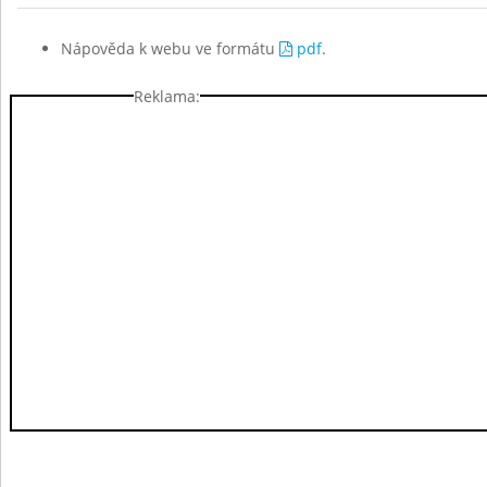
Nápověda k webu ve formátu
pdf
.
Reklama: