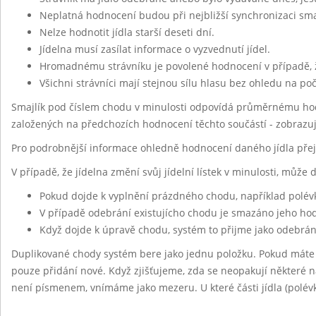
Neplatná hodnocení budou při nejbližší synchronizaci sm
Nelze hodnotit jídla starší deseti dní.
Jídelna musí zasílat informace o vyzvednutí jídel.
Hromadnému strávníku je povolené hodnocení v případě, 
Všichni strávníci mají stejnou sílu hlasu bez ohledu na po
Smajlík pod číslem chodu v minulosti odpovídá průměrnému hod
založených na předchozích hodnocení těchto součástí - zobrazu
Pro podrobnější informace ohledně hodnocení daného jídla pře
V případě, že jídelna změní svůj jídelní lístek v minulosti, může
Pokud dojde k vyplnění prázdného chodu, například polév
V případě odebrání existujícho chodu je smazáno jeho h
Když dojde k úpravě chodu, systém to přijme jako odebrán
Duplikované chody systém bere jako jednu položku. Pokud máte
pouze přidání nové. Když zjišťujeme, zda se neopakují některé ná
není písmenem, vnímáme jako mezeru. U které části jídla (polévk