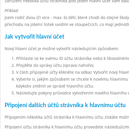
Sdružení několika účtů strávníka pod jeden hlavní účet Vám dáv
Příklad:
Jsem rodič dvou (či více - max. 6) dětí, které chodí do stejné škol
přechodu na jídelní lístek uvidím ve sloupečcích, co mají jednot
Jak vytvořit hlavní účet
Nový hlavní účet je možné vytvořit následujícím způsobem:
Přihlaste se ke svému ID účtu strávníka nebo k libovolnému
Přejděte do správy účtu (vpravo nahoře).
V části připojené účty klikněte na odkaz Vytvořit nový hlavn
Vyberte si, jakým způsobem se chcete k novému hlavnímu ú
kdykoliv změnit ve správě hlavního účtu.
Následujte pokyny průvodce vytvořením nového hlavního 
Připojení dalších účtů strávníka k hlavnímu účtu
Připojením několika účtů strávníka k hlavnímu účtu získáte mo
Připojení účtu strávníka k hlavnímu účtu provedete následujíc