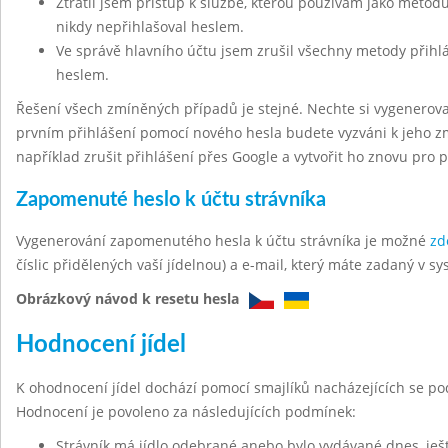
Ztratil jsem přístup k službě, kterou používám jako metodu
nikdy nepřihlašoval heslem.
Ve správě hlavního účtu jsem zrušil všechny metody přihl
heslem.
Řešení všech zmíněných případů je stejné. Nechte si vygenerov
prvním přihlášení pomocí nového hesla budete vyzváni k jeho z
například zrušit přihlášení přes Google a vytvořit ho znovu pro 
Zapomenuté heslo k účtu strávníka
Vygenerování zapomenutého hesla k účtu strávníka je možné
zd
číslic přidělených vaší jídelnou) a e-mail, který máte zadaný v sy
Obrázkový návod k resetu hesla
Hodnocení jídel
K ohodnocení jídel dochází pomocí smajlíků nacházejících se po
Hodnocení je povoleno za následujících podmínek:
Strávník má jídlo odebrané anebo bylo vydávané dnes, ješt