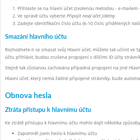
Přihlaste se na hlavní účet (zvolenou metodou - e-mailem 
Ve správě účtu vyberte
Připojit nový účet jídelny
.
Zadejte identifikační číslo účtu (6-10 číslic přidělených Vaš
Smazání hlavního účtu
Rozhodnete-li se smazat svůj Hlavní účet, můžete tak učinit ve 
účtu přihlásit, budou zrušena propojení s dílčími ID účty strávn
Stejně tak zůstanou zachována případná propojení na jiné Hlavn
Hlavní účet, který nemá žádné připojené strávníky, bude automa
Obnova hesla
Ztráta přístupu k hlavnímu účtu
Ke ztrátě přístupu k hlavnímu účtu mohlo dojít několika způsoby
Zapomněl jsem heslo k hlavnímu účtu