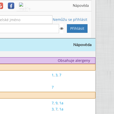
Nápověda
Nemůžu se přihlásit
Nápověda
Obsahuje alergeny
1
,
3
,
7
7
7
,
9
,
1a
3
,
7
,
1a