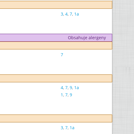
3
,
4
,
7
,
1a
Obsahuje alergeny
7
4
,
7
,
9
,
1a
1
,
7
,
9
3
,
7
,
1a