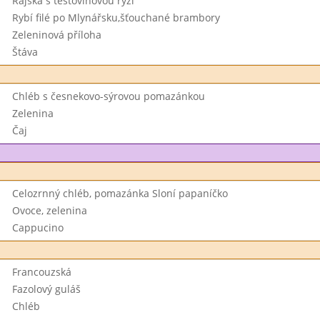
Rajská s těstovinovou rýží
Rybí filé po Mlynářsku,šťouchané brambory
Zeleninová příloha
Štáva
Chléb s česnekovo-sýrovou pomazánkou
Zelenina
Čaj
Celozrnný chléb, pomazánka Sloní papaníčko
Ovoce, zelenina
Cappucino
Francouzská
Fazolový guláš
Chléb