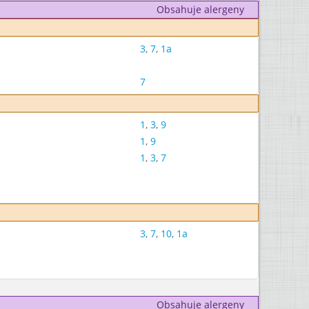
Obsahuje alergeny
3
,
7
,
1a
7
1
,
3
,
9
1
,
9
1
,
3
,
7
3
,
7
,
10
,
1a
Obsahuje alergeny