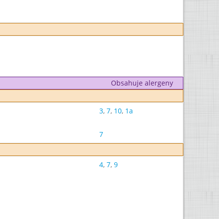
Obsahuje alergeny
3
,
7
,
10
,
1a
7
4
,
7
,
9