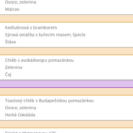
Ovoce, zelenina
Malcao
Kedlubnová s bramborem
Sýrová omáčka s kuřecím masem, špecle
Štáva
Chléb s avokádovopu pomazánkou
Zelenina
Čaj
Toastový chléb s Budapešstkou pomazánkou
Ovoce, zelenina
Horká čokoláda