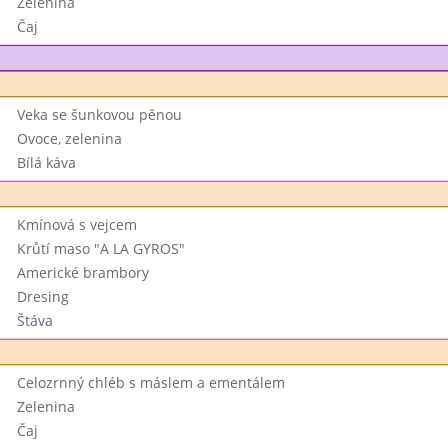
Zelenina
Čaj
Veka se šunkovou pěnou
Ovoce, zelenina
Bílá káva
Kmínová s vejcem
Krůtí maso "A LA GYROS"
Americké brambory
Dresing
Štáva
Celozrnný chléb s máslem a ementálem
Zelenina
Čaj