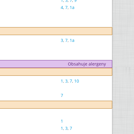
1
,
3
,
7
,
9
4
,
7
,
1a
3
,
7
,
1a
Obsahuje alergeny
1
,
3
,
7
,
10
7
1
1
,
3
,
7