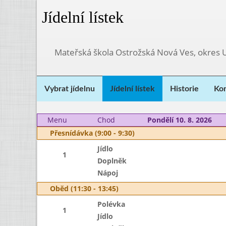
Jídelní lístek
Mateřská škola Ostrožská Nová Ves, okres 
Vybrat jídelnu
Jídelní lístek
Historie
Kon
Menu
Chod
Pondělí 10. 8. 2026
Přesnídávka (9:00 - 9:30)
Jídlo
1
Doplněk
Nápoj
Oběd (11:30 - 13:45)
Polévka
1
Jídlo