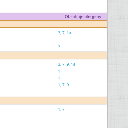
Obsahuje alergeny
3
,
7
,
1a
7
3
,
7
,
9
,
1a
1
1
1
,
7
,
9
1
,
7