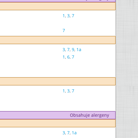
1
,
3
,
7
7
3
,
7
,
9
,
1a
1
,
6
,
7
1
,
3
,
7
Obsahuje alergeny
3
,
7
,
1a