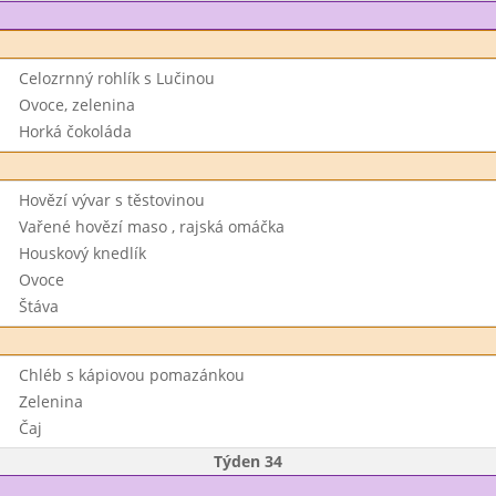
Celozrnný rohlík s Lučinou
Ovoce, zelenina
Horká čokoláda
Hovězí vývar s těstovinou
Vařené hovězí maso , rajská omáčka
Houskový knedlík
Ovoce
Štáva
Chléb s kápiovou pomazánkou
Zelenina
Čaj
Týden 34