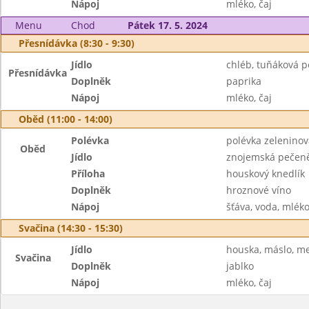
Nápoj
mléko, čaj
Menu
Chod
Pátek 17. 5. 2024
Přesnídávka (8:30 - 9:30)
Jídlo
chléb, tuňáková 
Přesnídávka
Doplněk
paprika
Nápoj
mléko, čaj
Oběd (11:00 - 14:00)
Polévka
polévka zelenino
Oběd
Jídlo
znojemská pečen
Příloha
houskový knedlík
Doplněk
hroznové víno
Nápoj
šťáva, voda, mlék
Svačina (14:30 - 15:30)
Jídlo
houska, máslo, m
Svačina
Doplněk
jablko
Nápoj
mléko, čaj