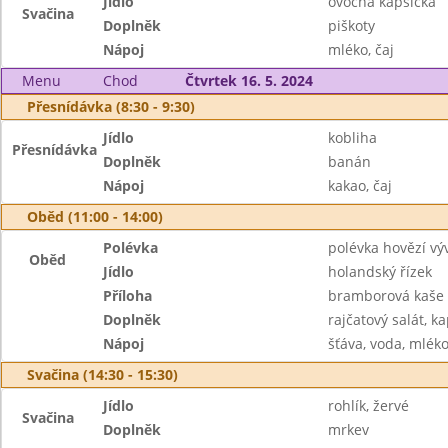
Jídlo
ovocná kapsička
Svačina
Doplněk
piškoty
Nápoj
mléko, čaj
Menu
Chod
Čtvrtek 16. 5. 2024
Přesnídávka (8:30 - 9:30)
Jídlo
kobliha
Přesnídávka
Doplněk
banán
Nápoj
kakao, čaj
Oběd (11:00 - 14:00)
Polévka
polévka hovězí vý
Oběd
Jídlo
holandský řízek
Příloha
bramborová kaše
Doplněk
rajčatový salát, ka
Nápoj
šťáva, voda, mlék
Svačina (14:30 - 15:30)
Jídlo
rohlík, žervé
Svačina
Doplněk
mrkev