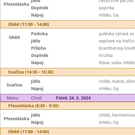
Jídlo
celozrnné pečivo,
Přesnídávka
Doplněk
paprika
Nápoj
mléko, čaj
Oběd (11:00 - 14:00)
Polévka
polévka sýrová s
Oběd
Jídlo
vepřové na hořčic
Příloha
bramborový knedl
Doplněk
hruška
Nápoj
šťáva, voda, mlék
Svačina (14:30 - 15:30)
Jídlo
chléb, máslo, dž
Svačina
Nápoj
mléko, čaj
Menu
Chod
Pátek 24. 5. 2024
Přesnídávka (8:30 - 9:30)
Jídlo
chléb, hermelíno
Přesnídávka
Nápoj
mléko, čaj
Oběd (11:00 - 14:00)