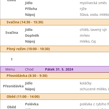
Jídlo
myslivecká směs
Příloha
rýže
Nápoj
šťáva, voda, mlék
Svačina (14:30 - 15:30)
Jídlo
chléb, tavený sýr
Svačina
Doplněk
mrkev
Nápoj
mléko, čaj
Pitný režim (10:00 - 10:30)
1
Menu
Chod
Pátek 31. 5. 2024
Přesnídávka (8:30 - 9:30)
Jídlo
koláčky
Přesnídávka
Nápoj
ochucené mléko, 
Oběd (11:00 - 14:00)
Polévka
polévka z rybího fi
Oběd