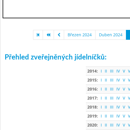
Březen 2024
Duben 2024
Přehled zveřejněných jídelníčků:
2014:
I
II
III
IV
V
V
2015:
I
II
III
IV
V
V
2016:
I
II
III
IV
V
V
2017:
I
II
III
IV
V
V
2018:
I
II
III
IV
V
V
2019:
I
II
III
IV
V
V
2020:
I
II
III
IV
V
V