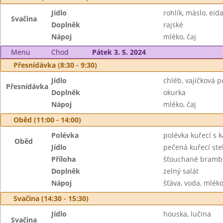
Jídlo
rohlík, máslo, ei
Svačina
Doplněk
rajské
Nápoj
mléko, čaj
Menu
Chod
Pátek 3. 5. 2024
Přesnídávka (8:30 - 9:30)
Jídlo
chléb, vajíčková
Přesnídávka
Doplněk
okurka
Nápoj
mléko, čaj
Oběd (11:00 - 14:00)
Polévka
polévka kuřecí s 
Oběd
Jídlo
pečená kuřecí st
Příloha
šťouchané bramb
Doplněk
zelný salát
Nápoj
šťáva, voda, mlék
Svačina (14:30 - 15:30)
Jídlo
houska, lučina
Svačina