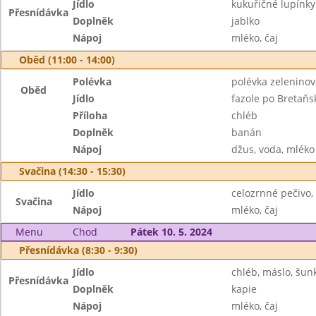
Jídlo
kukuřičné lupínk
Přesnídávka
Doplněk
jablko
Nápoj
mléko, čaj
Oběd (11:00 - 14:00)
Polévka
polévka zeleninová
Oběd
Jídlo
fazole po Bretaňs
Příloha
chléb
Doplněk
banán
Nápoj
džus, voda, mléko
Svačina (14:30 - 15:30)
Jídlo
celozrnné pečivo,
Svačina
Nápoj
mléko, čaj
Menu
Chod
Pátek 10. 5. 2024
Přesnídávka (8:30 - 9:30)
Jídlo
chléb, máslo, šun
Přesnídávka
Doplněk
kapie
Nápoj
mléko, čaj