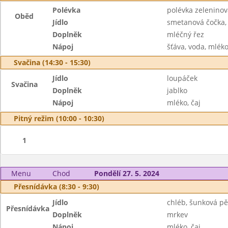
Polévka
polévka zelenino
Oběd
Jídlo
smetanová čočka, 
Doplněk
mléčný řez
Nápoj
šťáva, voda, mlék
Svačina (14:30 - 15:30)
Jídlo
loupáček
Svačina
Doplněk
jablko
Nápoj
mléko, čaj
Pitný režim (10:00 - 10:30)
1
Menu
Chod
Pondělí 27. 5. 2024
Přesnídávka (8:30 - 9:30)
Jídlo
chléb, šunková p
Přesnídávka
Doplněk
mrkev
Nápoj
mléko, čaj