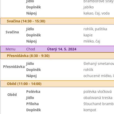
Jídlo
bramborové šišky
Doplněk
jablko
Nápoj
kakao, čaj, voda
Svačina (14:30 - 15:30)
Jídlo
rohlík, paštika
Svačina
Doplněk
kapie
Nápoj
mléko, čaj
Menu
Chod
Úterý 14. 5. 2024
Přesnídávka (8:30 - 9:30)
Jídlo
šlehaný smetano
Přesnídávka
Doplněk
rohlík
Nápoj
ochucené mléko, 
Oběd (11:00 - 14:00)
Polévka
polévka vločková
Oběd
Jídlo
obalovaná treska
Příloha
šťouchané bramb
Doplněk
kompot