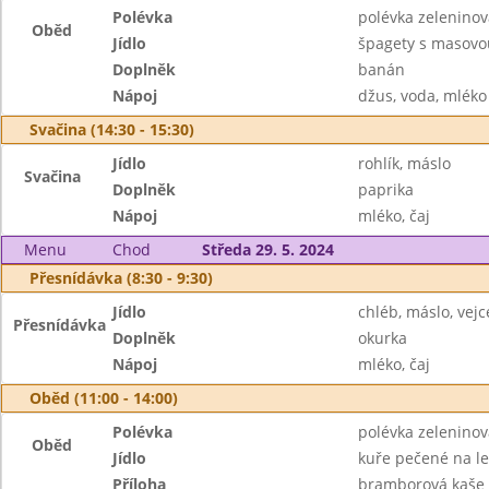
Polévka
polévka zelenino
Oběd
Jídlo
špagety s masovo
Doplněk
banán
Nápoj
džus, voda, mléko
Svačina (14:30 - 15:30)
Jídlo
rohlík, máslo
Svačina
Doplněk
paprika
Nápoj
mléko, čaj
Menu
Chod
Středa 29. 5. 2024
Přesnídávka (8:30 - 9:30)
Jídlo
chléb, máslo, vejc
Přesnídávka
Doplněk
okurka
Nápoj
mléko, čaj
Oběd (11:00 - 14:00)
Polévka
polévka zeleninov
Oběd
Jídlo
kuře pečené na l
Příloha
bramborová kaše