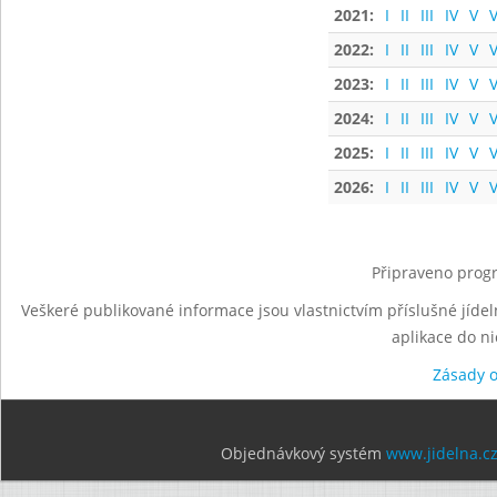
2021:
I
II
III
IV
V
V
2022:
I
II
III
IV
V
V
2023:
I
II
III
IV
V
V
2024:
I
II
III
IV
V
V
2025:
I
II
III
IV
V
V
2026:
I
II
III
IV
V
V
Připraveno progr
Veškeré publikované informace jsou vlastnictvím příslušné jídel
aplikace do n
Zásady 
Objednávkový systém
www.jidelna.c