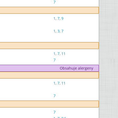
7
1
,
7
,
9
1
,
3
,
7
1
,
7
,
11
7
Obsahuje alergeny
1
,
7
,
11
7
7