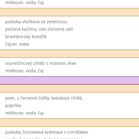
mléko,ev. voda, čaj
polévka vločková se zeleninou
pečená kachna, ster.červené zelí
bramborový knedlík
čaj,ev. voda
slunečnicový chléb s máslem, kiwi
mléko,ev. voda, čaj
pom. z červené čočky, kváskový chléb,
paprika
mléko,ev. voda, čaj
polévka česneková krémová s cornflakes