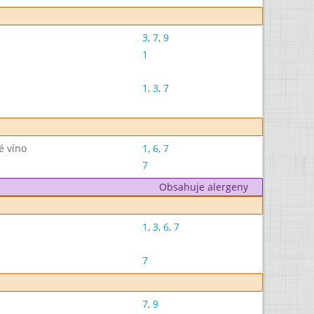
3
,
7
,
9
1
1
,
3
,
7
é víno
1
,
6
,
7
7
Obsahuje alergeny
1
,
3
,
6
,
7
7
7
,
9