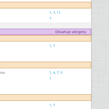
1
,
7
,
11
7
Obsahuje alergeny
1
,
7
čkou
1
,
4
,
7
,
9
1
1
,
7