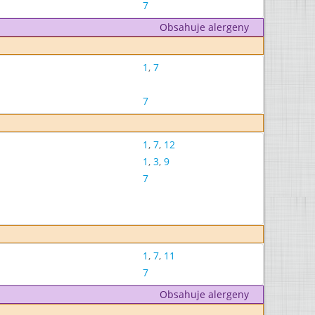
7
Obsahuje alergeny
1
,
7
7
1
,
7
,
12
1
,
3
,
9
7
1
,
7
,
11
7
Obsahuje alergeny