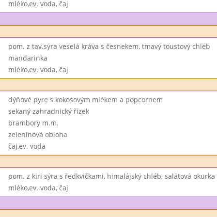
mléko,ev. voda, čaj
pom. z tav.sýra veselá kráva s česnekem, tmavý toustový chléb
mandarinka
mléko,ev. voda, čaj
dýňové pyre s kokosovým mlékem a popcornem
sekaný zahradnický řízek
brambory m.m.
zeleninová obloha
čaj,ev. voda
pom. z kiri sýra s ředkvičkami, himalájský chléb, salátová okurka
mléko,ev. voda, čaj