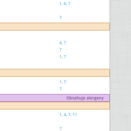
1
,
6
,
7
7
4
,
7
7
1
,
7
1
,
7
7
Obsahuje alergeny
1
,
4
,
7
,
11
7