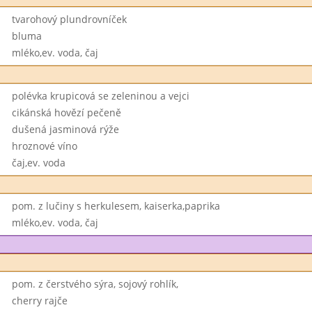
tvarohový plundrovníček
bluma
mléko,ev. voda, čaj
polévka krupicová se zeleninou a vejci
cikánská hovězí pečeně
dušená jasminová rýže
hroznové víno
čaj,ev. voda
pom. z lučiny s herkulesem, kaiserka,paprika
mléko,ev. voda, čaj
pom. z čerstvého sýra, sojový rohlík,
cherry rajče