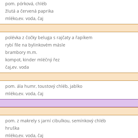
pom. pórková, chléb
žlutá a červená paprika
mléko,ev. voda, čaj
polévka z čočky beluga s rajčaty a řapíkem
rybí file na bylinkovém másle
brambory m.m.
kompot, kinder mléčný řez
čaj,ev. voda
pom. ála humr, toustový chléb, jablko
mléko,ev. voda, čaj
pom. z makrely s jarní cibulkou, semínkový chléb
hruška
mléko,ev. voda, čaj