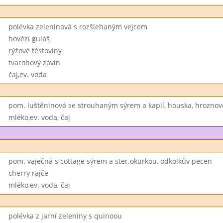
polévka zeleninová s rozšlehaným vejcem
hovězí guláš
rýžové těstoviny
tvarohový závin
čaj,ev. voda
pom. luštěninová se strouhaným sýrem a kapií, houska, hroznov
mléko,ev. voda, čaj
pom. vaječná s cottage sýrem a ster.okurkou, odkolkův pecen
cherry rajče
mléko,ev. voda, čaj
polévka z jarní zeleniny s quinoou