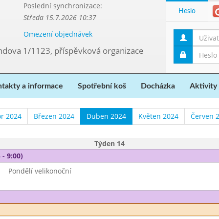
Poslední synchronizace:
Heslo
Středa 15.7.2026 10:37
Omezení objednávek
ndova 1/1123, příspěvková organizace
takty a informace
Spotřební koš
Docházka
Aktivity
r 2024
Březen 2024
Duben 2024
Květen 2024
Červen 
Týden 14
 - 9:00)
Pondělí velikonoční