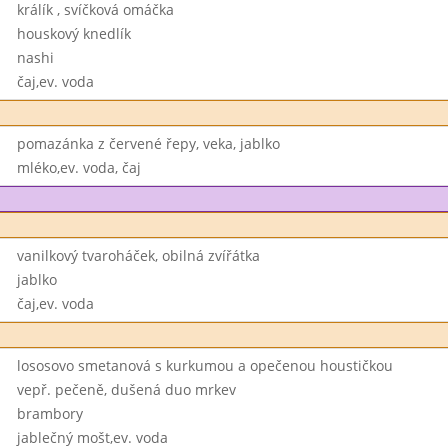
králík , svíčková omáčka
houskový knedlík
nashi
čaj,ev. voda
pomazánka z červené řepy, veka, jablko
mléko,ev. voda, čaj
vanilkový tvaroháček, obilná zvířátka
jablko
čaj,ev. voda
lososovo smetanová s kurkumou a opečenou houstičkou
vepř. pečeně, dušená duo mrkev
brambory
jablečný mošt,ev. voda