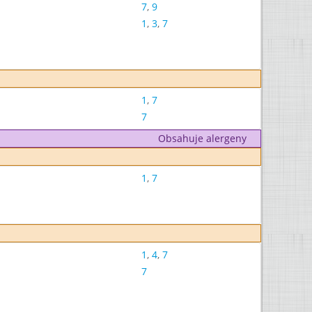
7
,
9
1
,
3
,
7
1
,
7
7
Obsahuje alergeny
1
,
7
1
,
4
,
7
7