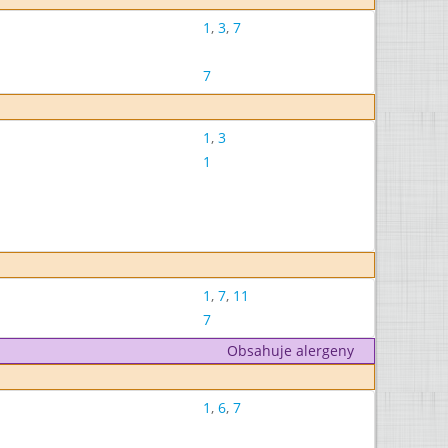
1
,
3
,
7
7
1
,
3
1
1
,
7
,
11
7
Obsahuje alergeny
1
,
6
,
7