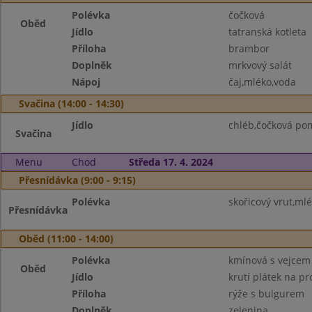
Polévka
čočková
Oběd
Jídlo
tatranská kotleta
Příloha
brambor
Doplněk
mrkvový salát
Nápoj
čaj,mléko,voda
Svačina (14:00 - 14:30)
Jídlo
chléb,čočková po
Svačina
Menu
Chod
Středa 17. 4. 2024
Přesnídávka (9:00 - 9:15)
Polévka
skořicový vrut,ml
Přesnídávka
Oběd (11:00 - 14:00)
Polévka
kmínová s vejcem
Oběd
Jídlo
krutí plátek na p
Příloha
rýže s bulgurem
Doplněk
zelenina