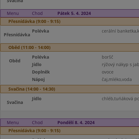
Svačina
Menu
Chod
Pátek 5. 4. 2024
Přesnídávka (9:00 - 9:15)
Polévka
cerální banketka,k
Přesnídávka
Oběd (11:00 - 14:00)
Polévka
boršč
Oběd
Jídlo
rýžový nákyp s jab
Doplněk
ovoce
Nápoj
čaj,mléko,voda
Svačina (14:00 - 14:30)
Jídlo
chléb,tuńáková p
Svačina
Menu
Chod
Pondělí 8. 4. 2024
Přesnídávka (9:00 - 9:15)