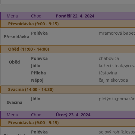
Menu
Chod
Pondělí 22. 4. 2024
Přesnídávka (9:00 - 9:15)
Polévka
mramorová babeta
Přesnídávka
Oběd (11:00 - 14:00)
Polévka
chábovica
Oběd
Jídlo
kuřecí steak,sýro
Příloha
těstovina
Nápoj
čaj,mléko,voda
Svačina (14:00 - 14:30)
Jídlo
pletýnka,pomazánk
Svačina
Menu
Chod
Úterý 23. 4. 2024
Přesnídávka (9:00 - 9:15)
Polévka
sojový rohlík,loso