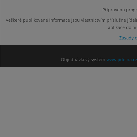
Připraveno progr
Veškeré publikované informace jsou vlastnictvím příslušné jídel
aplikace do n
Zásady 
Objednávkový systém
www.jidelna.c