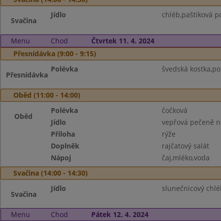
Jídlo
chléb,paštiková p
Svačina
Menu
Chod
Čtvrtek 11. 4. 2024
Přesnídávka (9:00 - 9:15)
Polévka
švedská kostka,p
Přesnídávka
Oběd (11:00 - 14:00)
Polévka
čočková
Oběd
Jídlo
vepřová pečeně 
Příloha
rýže
Doplněk
rajčatový salát
Nápoj
čaj,mléko,voda
Svačina (14:00 - 14:30)
Jídlo
slunečnicový chlé
Svačina
Menu
Chod
Pátek 12. 4. 2024