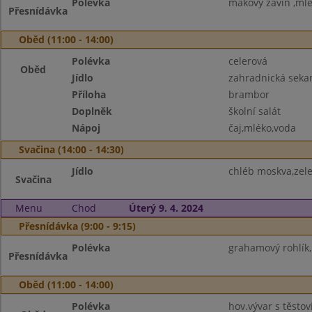
Polévka
makový závin ,mlé
Přesnídávka
Oběd (11:00 - 14:00)
Polévka
celerová
Oběd
Jídlo
zahradnická seka
Příloha
brambor
Doplněk
školní salát
Nápoj
čaj,mléko,voda
Svačina (14:00 - 14:30)
Jídlo
chléb moskva,zel
Svačina
Menu
Chod
Úterý 9. 4. 2024
Přesnídávka (9:00 - 9:15)
Polévka
grahamový rohlík,
Přesnídávka
Oběd (11:00 - 14:00)
Polévka
hov.vývar s těstov