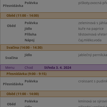
Polévka
piškoty,ovocná př
Přesnídávka
Oběd (11:00 - 14:00)
Polévka
zeleninová s jáhl
Oběd
Jídlo
kuře na paprice
Příloha
těstovinová vřete
Nápoj
čaj,mléko,voda
Svačina (14:00 - 14:30)
Jídlo
jablečný perník,k
Svačina
Menu
Chod
Středa 3. 4. 2024
Přesnídávka (9:00 - 9:15)
Polévka
croissant s pudin
Přesnídávka
Oběd (11:00 - 14:00)
Polévka
kmínová se sýrov
Oběd
Jídlo
přírodní vepřový 