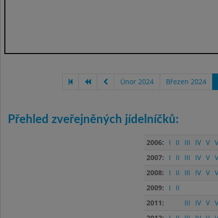
Únor 2024
Březen 2024
Přehled zveřejněných jídelníčků:
2006:
I
II
III
IV
V
V
2007:
I
II
III
IV
V
V
2008:
I
II
III
IV
V
V
2009:
I
II
2011:
III
IV
V
V
2012:
I
II
III
IV
V
V