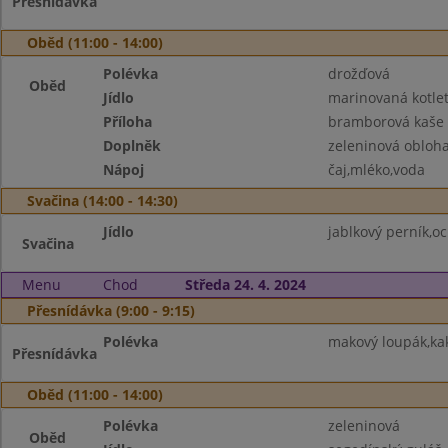
Přesnídávka
Oběd (11:00 - 14:00)
Polévka
drožďová
Oběd
Jídlo
marinovaná kotle
Příloha
bramborová kaše
Doplněk
zeleninová obloh
Nápoj
čaj,mléko,voda
Svačina (14:00 - 14:30)
Jídlo
jablkový perník,o
Svačina
Menu
Chod
Středa 24. 4. 2024
Přesnídávka (9:00 - 9:15)
Polévka
makový loupák,ka
Přesnídávka
Oběd (11:00 - 14:00)
Polévka
zeleninová
Oběd