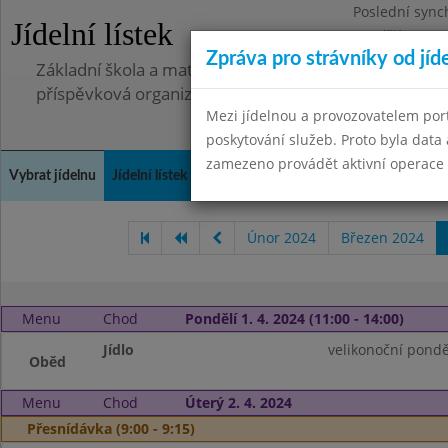
Poslední sync
Jídelní lístek
Pondělí 7.7.20
Zpráva pro strávníky od jíd
Základní škola a mateřská škola, Pavlovice u Přerova,
příspěvková organizace
Mezi jídelnou a provozovatelem por
poskytování služeb. Proto byla dat
zamezeno provádět aktivní operace (
Vybrat jídelnu
Jídelní lístek
Historie
Kontakty a informace
Spot
Únor 2024
Březen 2024
Menu
Chod
Pondělí 1. 4. 2024 (11:00 - 14:00)
Jídlo
velikonoční pondě
Oběd
Menu
Chod
Úterý 2. 4. 2024
Přesnídávka (9:00 - 9:15)