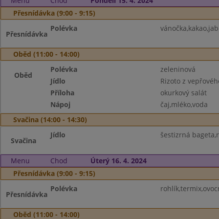
Menu
Chod
Pondělí 15. 4. 2024
Přesnídávka (9:00 - 9:15)
Polévka
vánočka,kakao,jab
Přesnídávka
Oběd (11:00 - 14:00)
Polévka
zeleninová
Oběd
Jídlo
Rizoto z vepřové
Příloha
okurkový salát
Nápoj
čaj,mléko,voda
Svačina (14:00 - 14:30)
Jídlo
šestizrná bageta,
Svačina
Menu
Chod
Úterý 16. 4. 2024
Přesnídávka (9:00 - 9:15)
Polévka
rohlík,termix,ovoc
Přesnídávka
Oběd (11:00 - 14:00)