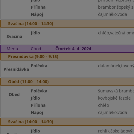
Příloha
brambor,šopský s
Nápoj
čaj,mléko,voda
Svačina (14:00 - 14:30)
Jídlo
chléb,vaječná ome
Svačina
Menu
Chod
Čtvrtek 4. 4. 2024
Přesnídávka (9:00 - 9:15)
Polévka
dalamánek,tavený
Přesnídávka
Oběd (11:00 - 14:00)
Polévka
šumavská brambo
Oběd
Jídlo
kovbojské fazole
Příloha
chléb
Nápoj
čaj,mléko,voda
Svačina (14:00 - 14:30)
Jídlo
rohlík,čokoládový