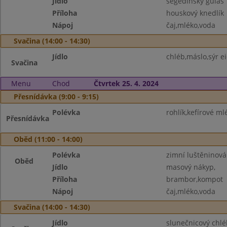
Jídlo
segedínský guláš
Příloha
houskový knedlík
Nápoj
čaj,mléko,voda
Svačina (14:00 - 14:30)
Jídlo
chléb,máslo,sýr e
Svačina
Menu
Chod
Čtvrtek 25. 4. 2024
Přesnídávka (9:00 - 9:15)
Polévka
rohlík,kefírové ml
Přesnídávka
Oběd (11:00 - 14:00)
Polévka
zimní luštěninová
Oběd
Jídlo
masový nákyp,
Příloha
brambor,kompot
Nápoj
čaj,mléko,voda
Svačina (14:00 - 14:30)
Jídlo
slunečnicový chlé