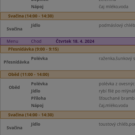
Nápoj
čaj mléko,voda
Svačina (14:00 - 14:30)
Jídlo
podmáslový chléb
Svačina
Menu
Chod
Čtvrtek 18. 4. 2024
Přesnídávka (9:00 - 9:15)
Polévka
raženka,šunkový 
Přesnídávka
Oběd (11:00 - 14:00)
Polévka
polévka z ovesnýc
Oběd
Jídlo
rybí filé po mlýná
Příloha
šťouchané brambo
Nápoj
čaj,mléko,voda
Svačina (14:00 - 14:30)
Jídlo
toustový chléb,po
Svačina