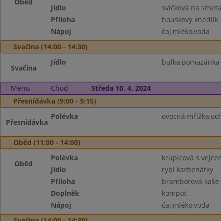
Oběd
Jídlo
svíčková na smet
Příloha
houskový knedlík
Nápoj
čaj,mléko,voda
Svačina (14:00 - 14:30)
Jídlo
bulka,pomazánka 
Svačina
Menu
Chod
Středa 10. 4. 2024
Přesnídávka (9:00 - 9:15)
Polévka
ovocná mřížka,oc
Přesnídávka
Oběd (11:00 - 14:00)
Polévka
krupicová s vejce
Oběd
Jídlo
rybí karbenátky
Příloha
bramborová kaše
Doplněk
kompot
Nápoj
čaj,mléko,voda
Svačina (14:00 - 14:30)