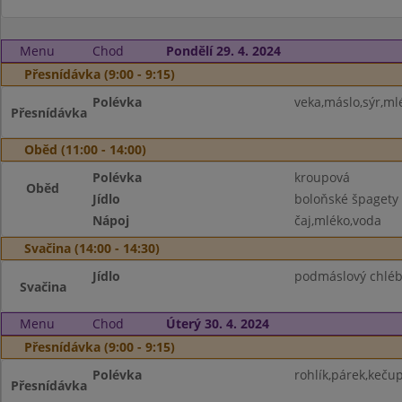
Menu
Chod
Pondělí 29. 4. 2024
Přesnídávka (9:00 - 9:15)
Polévka
veka,máslo,sýr,ml
Přesnídávka
Oběd (11:00 - 14:00)
Polévka
kroupová
Oběd
Jídlo
boloňské špagety
Nápoj
čaj,mléko,voda
Svačina (14:00 - 14:30)
Jídlo
podmáslový chléb
Svačina
Menu
Chod
Úterý 30. 4. 2024
Přesnídávka (9:00 - 9:15)
Polévka
rohlík,párek,kečup
Přesnídávka