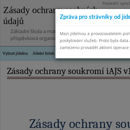
Poslední sync
Zásady ochrany osobních
Pondělí 7.7.20
Zpráva pro strávníky od jíd
údajů
Základní škola a mateřská škola, Pavlovice u Přerova,
Mezi jídelnou a provozovatelem por
příspěvková organizace
poskytování služeb. Proto byla dat
zamezeno provádět aktivní operace (
Vybrat jídelnu
Jídelní lístek
Historie
Kontakty a informace
Spot