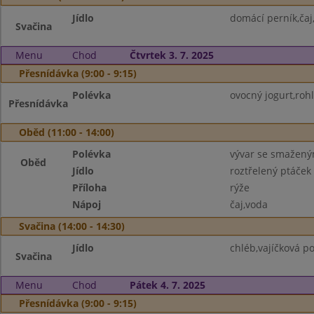
Jídlo
domácí perník,čaj
Svačina
Menu
Chod
Čtvrtek 3. 7. 2025
Přesnídávka (9:00 - 9:15)
Polévka
ovocný jogurt,rohl
Přesnídávka
Oběd (11:00 - 14:00)
Polévka
vývar se smažen
Oběd
Jídlo
roztřelený ptáček
Příloha
rýže
Nápoj
čaj,voda
Svačina (14:00 - 14:30)
Jídlo
chléb,vajíčková p
Svačina
Menu
Chod
Pátek 4. 7. 2025
Přesnídávka (9:00 - 9:15)