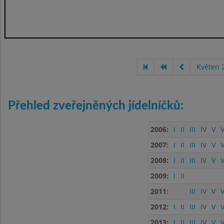
Květen 
Přehled zveřejněných jídelníčků:
2006:
I
II
III
IV
V
V
2007:
I
II
III
IV
V
V
2008:
I
II
III
IV
V
V
2009:
I
II
2011:
III
IV
V
V
2012:
I
II
III
IV
V
V
2013:
I
II
III
IV
V
V