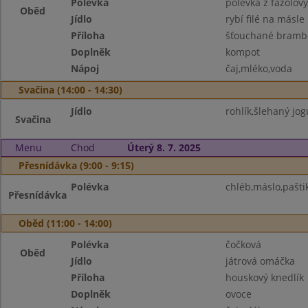
Polévka
polévka z fazolov
Oběd
Jídlo
rybí filé na másle
Příloha
šťouchané bramb
Doplněk
kompot
Nápoj
čaj,mléko,voda
Svačina (14:00 - 14:30)
Jídlo
rohlík,šlehaný jog
Svačina
Menu
Chod
Úterý 8. 7. 2025
Přesnídávka (9:00 - 9:15)
Polévka
chléb,máslo,paštik
Přesnídávka
Oběd (11:00 - 14:00)
Polévka
čočková
Oběd
Jídlo
játrová omáčka
Příloha
houskový knedlík
Doplněk
ovoce