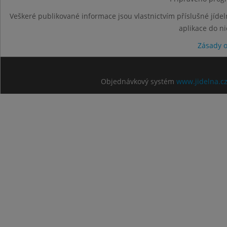
Veškeré publikované informace jsou vlastnictvím příslušné jídel
aplikace do n
Zásady 
Objednávkový systém
www.jidelna.c