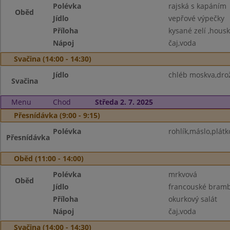
Polévka
rajská s kapáním
Oběd
Jídlo
vepřové výpečky
Příloha
kysané zelí ,hous
Nápoj
čaj,voda
Svačina (14:00 - 14:30)
Jídlo
chléb moskva,drož
Svačina
Menu
Chod
Středa 2. 7. 2025
Přesnídávka (9:00 - 9:15)
Polévka
rohlík,máslo,plátk
Přesnídávka
Oběd (11:00 - 14:00)
Polévka
mrkvová
Oběd
Jídlo
francouské bram
Příloha
okurkový salát
Nápoj
čaj,voda
Svačina (14:00 - 14:30)