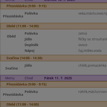
Přesnídávka (9:00 - 9:15)
Polévka
veka,máslo,ovocn
Přesnídávka
Oběd (11:00 - 14:00)
Polévka
zelná
Oběd
Jídlo
flíčky se strouha
Doplněk
ovoce
Nápoj
čaj,mléko,voda
Svačina (14:00 - 14:30)
Jídlo
chléb,pomazánka z
Svačina
Menu
Chod
Pátek 11. 7. 2025
Přesnídávka (9:00 - 9:15)
Polévka
rohlík,máslo,trva
Přesnídávka
Oběd (11:00 - 14:00)