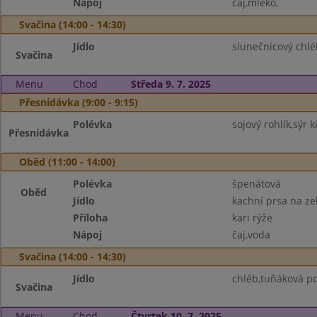
Nápoj
čaj,mléko,
Svačina (14:00 - 14:30)
Jídlo
slunečnicový chl
Svačina
Menu
Chod
Středa 9. 7. 2025
Přesnídávka (9:00 - 9:15)
Polévka
sojový rohlík,sýr k
Přesnídávka
Oběd (11:00 - 14:00)
Polévka
špenátová
Oběd
Jídlo
kachní prsa na ze
Příloha
kari rýže
Nápoj
čaj,voda
Svačina (14:00 - 14:30)
Jídlo
chléb,tuňáková p
Svačina
Menu
Chod
Čtvrtek 10. 7. 2025