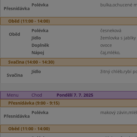
Polévka
bulka,ochucené má
Přesnídávka
Oběd (11:00 - 14:00)
Polévka
česneková
Oběd
Jídlo
žemlovka s jablky
Doplněk
ovoce
Nápoj
čaj,mléko,
Svačina (14:00 - 14:30)
Jídlo
žitný chléb,rybí 
Svačina
Menu
Chod
Pondělí 7. 7. 2025
Přesnídávka (9:00 - 9:15)
Polévka
makový závin,mlék
Přesnídávka
Oběd (11:00 - 14:00)