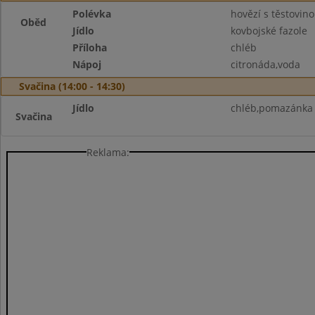
Polévka
hovězí s těstovin
Oběd
Jídlo
kovbojské fazole
Příloha
chléb
Nápoj
citronáda,voda
Svačina (14:00 - 14:30)
Jídlo
chléb,pomazánka z
Svačina
Reklama: