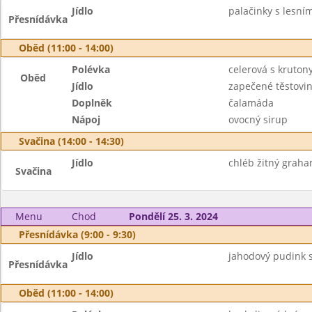
Jídlo
palačinky s lesní
Přesnídávka
Oběd (11:00 - 14:00)
Polévka
celerová s kruton
Oběd
Jídlo
zapečené těstoviny
Doplněk
čalamáda
Nápoj
ovocný sirup
Svačina (14:00 - 14:30)
Jídlo
chléb žitný graha
Svačina
Menu
Chod
Pondělí 25. 3. 2024
Přesnídávka (9:00 - 9:30)
Jídlo
jahodový pudink s
Přesnídávka
Oběd (11:00 - 14:00)