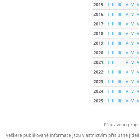
2015:
I
II
III
IV
V
V
2016:
I
II
III
IV
V
V
2017:
I
II
III
IV
V
V
2018:
I
II
III
IV
V
V
2019:
I
II
III
IV
V
V
2020:
I
II
III
IV
V
V
2021:
I
II
IV
V
V
2022:
I
II
III
IV
V
V
2023:
I
II
III
IV
V
V
2024:
I
II
III
IV
V
V
2025:
I
II
III
IV
V
V
Připraveno progr
Veškeré publikované informace jsou vlastnictvím příslušné jídel