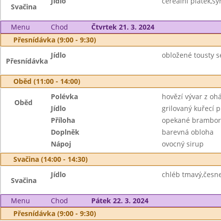
Jídlo
cereální plátek,s
Svačina
Menu
Chod
Čtvrtek 21. 3. 2024
Přesnídávka (9:00 - 9:30)
Jídlo
obložené tousty s
Přesnídávka
Oběd (11:00 - 14:00)
Polévka
hovězí vývar z oh
Oběd
Jídlo
grilovaný kuřecí 
Příloha
opekané brambor
Doplněk
barevná obloha
Nápoj
ovocný sirup
Svačina (14:00 - 14:30)
Jídlo
chléb tmavý,česn
Svačina
Menu
Chod
Pátek 22. 3. 2024
Přesnídávka (9:00 - 9:30)