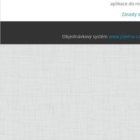
aplikace do n
Zásady 
Objednávkový systém
www.jidelna.c