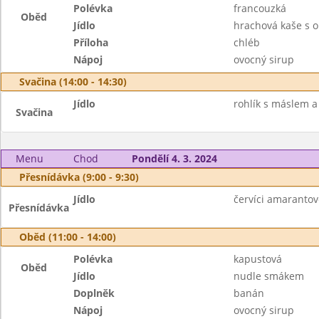
Polévka
francouzká
Oběd
Jídlo
hrachová kaše s 
Příloha
chléb
Nápoj
ovocný sirup
Svačina (14:00 - 14:30)
Jídlo
rohlík s máslem a
Svačina
Menu
Chod
Pondělí 4. 3. 2024
Přesnídávka (9:00 - 9:30)
Jídlo
červíci amaranto
Přesnídávka
Oběd (11:00 - 14:00)
Polévka
kapustová
Oběd
Jídlo
nudle smákem
Doplněk
banán
Nápoj
ovocný sirup