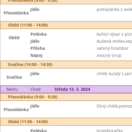
Přesnídávka (9:00 - 9:30)
Jídlo
pomazánka z avok
Přesnídávka
Oběd (11:00 - 14:00)
Polévka
kuřecí vývar s pí
Oběd
Jídlo
dušená mrkev,vep
Příloha
vařený brambor
Nápoj
ovocný sirup
Svačina (14:00 - 14:30)
Jídlo
chléb kulatý s ja
Svačina
Menu
Chod
Středa 13. 3. 2024
Přesnídávka (9:00 - 9:30)
Jídlo
žitný chléb,pomaz
Přesnídávka
Oběd (11:00 - 14:00)
Polévka
bramboračka