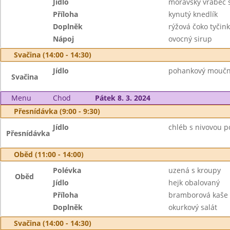
Jídlo
moravský vrabec 
Příloha
kynutý knedlík
Doplněk
rýžová čoko tyčin
Nápoj
ovocný sirup
Svačina (14:00 - 14:30)
Jídlo
pohankový mouční
Svačina
Menu
Chod
Pátek 8. 3. 2024
Přesnídávka (9:00 - 9:30)
Jídlo
chléb s nivovou 
Přesnídávka
Oběd (11:00 - 14:00)
Polévka
uzená s kroupy
Oběd
Jídlo
hejk obalovaný
Příloha
bramborová kaše
Doplněk
okurkový salát
Svačina (14:00 - 14:30)