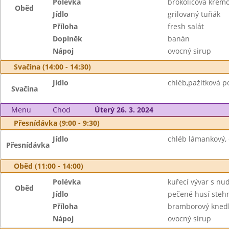
Polévka
brokolicová krém
Oběd
Jídlo
grilovaný tuňák
Příloha
fresh salát
Doplněk
banán
Nápoj
ovocný sirup
Svačina (14:00 - 14:30)
Jídlo
chléb,pažitková 
Svačina
Menu
Chod
Úterý 26. 3. 2024
Přesnídávka (9:00 - 9:30)
Jídlo
chléb lámankový,
Přesnídávka
Oběd (11:00 - 14:00)
Polévka
kuřecí vývar s nu
Oběd
Jídlo
pečené husí steh
Příloha
bramborový knedl
Nápoj
ovocný sirup