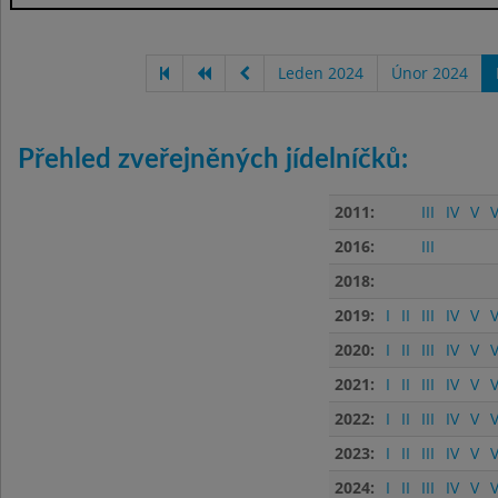
Leden 2024
Únor 2024
Přehled zveřejněných jídelníčků:
2011:
III
IV
V
V
2016:
III
2018:
2019:
I
II
III
IV
V
V
2020:
I
II
III
IV
V
V
2021:
I
II
III
IV
V
V
2022:
I
II
III
IV
V
V
2023:
I
II
III
IV
V
V
2024:
I
II
III
IV
V
V