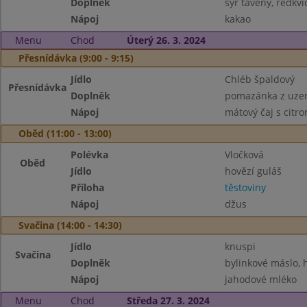
Doplněk
sýr tavený, ředkvi
Nápoj
kakao
Menu
Chod
Úterý 26. 3. 2024
Přesnídávka (9:00 - 9:15)
Jídlo
Chléb špaldový
Přesnídávka
Doplněk
pomazánka z uze
Nápoj
mátový čaj s citr
Oběd (11:00 - 13:00)
Polévka
Vločková
Oběd
Jídlo
hovězí guláš
Příloha
těstoviny
Nápoj
džus
Svačina (14:00 - 14:30)
Jídlo
knuspi
Svačina
Doplněk
bylinkové máslo, 
Nápoj
jahodové mléko
Menu
Chod
Středa 27. 3. 2024