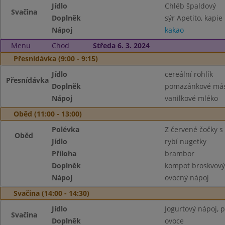
Jídlo
Chléb špaldový
Svačina
Doplněk
sýr Apetito, kapie
Nápoj
kakao
Menu
Chod
Středa 6. 3. 2024
Přesnídávka (9:00 - 9:15)
Jídlo
cereální rohlík
Přesnídávka
Doplněk
pomazánkové másl
Nápoj
vanilkové mléko
Oběd (11:00 - 13:00)
Polévka
Z červené čočky 
Oběd
Jídlo
rybí nugetky
Příloha
brambor
Doplněk
kompot broskvový
Nápoj
ovocný nápoj
Svačina (14:00 - 14:30)
Jídlo
Jogurtový nápoj, p
Svačina
Doplněk
ovoce