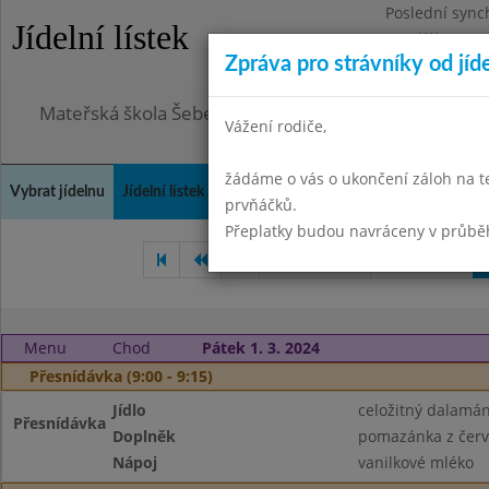
Poslední sync
Jídelní lístek
Pondělí 3.8.20
Zpráva pro strávníky od jíd
Omezení obje
Mateřská škola Šebetov, příspěvková organizace
Vážení rodiče,
žádáme o vás o ukončení záloh na t
Vybrat jídelnu
Jídelní lístek
Historie
Kontakty a informace
Doch
prvňáčků.
Přeplatky budou navráceny v průbě
Leden 2024
Únor 2024
Menu
Chod
Pátek 1. 3. 2024
Přesnídávka (9:00 - 9:15)
Jídlo
celožitný dalamá
Přesnídávka
Doplněk
pomazánka z červ
Nápoj
vanilkové mléko