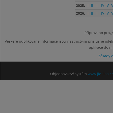
2025:
I
II
III
IV
V
V
2026:
I
II
III
IV
V
V
Připraveno progr
Veškeré publikované informace jsou vlastnictvím příslušné jídel
aplikace do n
Zásady 
Objednávkový systém
www.jidelna.c