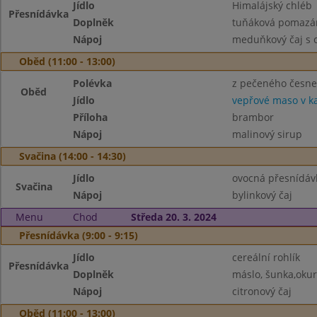
Jídlo
Himalájský chléb
Přesnídávka
Doplněk
tuňáková pomazán
Nápoj
meduňkový čaj s 
Oběd (11:00 - 13:00)
Polévka
z pečeného česn
Oběd
Jídlo
vepřové maso v k
Příloha
brambor
Nápoj
malinový sirup
Svačina (14:00 - 14:30)
Jídlo
ovocná přesnídáv
Svačina
Nápoj
bylinkový čaj
Menu
Chod
Středa 20. 3. 2024
Přesnídávka (9:00 - 9:15)
Jídlo
cereální rohlík
Přesnídávka
Doplněk
máslo, šunka,oku
Nápoj
citronový čaj
Oběd (11:00 - 13:00)