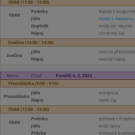
Oběd (11:00 - 13:00)
Polévka
Rajská s bulgure
Oběd
Jídlo
rizoto s masem a 
Doplněk
tvrdý sýr, okurek
Nápoj
citronový čaj
Svačina (14:00 - 14:30)
Jídlo
ovocná přesnídáv
Svačina
Nápoj
ovocný nápoj
Menu
Chod
Pondělí 4. 3. 2024
Přesnídávka (9:00 - 9:15)
Jídlo
minipizza
Přesnídávka
Nápoj
ranní čaj
Oběd (11:00 - 13:00)
Polévka
pórková s fridáto
Oběd
Jídlo
Krůtí špízy
Příloha
mačkaný brambo