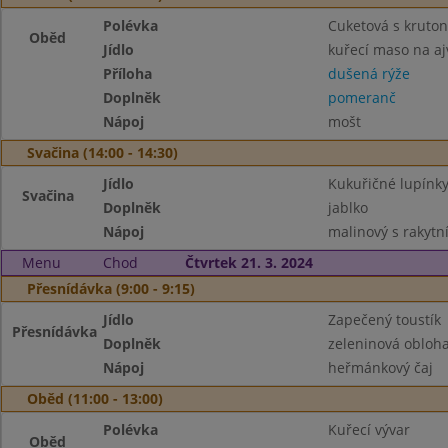
Polévka
Cuketová s kruton
Oběd
Jídlo
kuřecí maso na aj
Příloha
dušená rýže
Doplněk
pomeranč
Nápoj
mošt
Svačina (14:00 - 14:30)
Jídlo
Kukuřičné lupínky
Svačina
Doplněk
jablko
Nápoj
malinový s rakyt
Menu
Chod
Čtvrtek 21. 3. 2024
Přesnídávka (9:00 - 9:15)
Jídlo
Zapečený toustík
Přesnídávka
Doplněk
zeleninová obloh
Nápoj
heřmánkový čaj
Oběd (11:00 - 13:00)
Polévka
Kuřecí vývar
Oběd