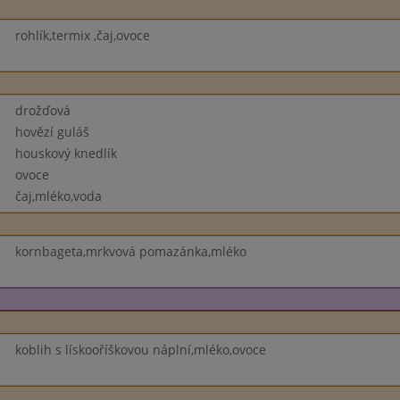
rohlík,termix ,čaj,ovoce
drožďová
hovězí guláš
houskový knedlík
ovoce
čaj,mléko,voda
kornbageta,mrkvová pomazánka,mléko
koblih s lískooříškovou náplní,mléko,ovoce