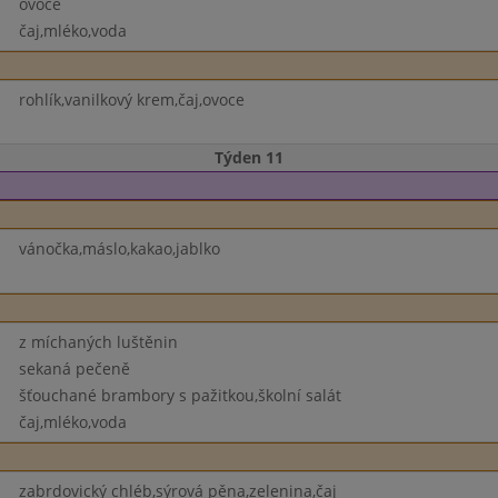
ovoce
čaj,mléko,voda
rohlík,vanilkový krem,čaj,ovoce
Týden 11
vánočka,máslo,kakao,jablko
z míchaných luštěnin
sekaná pečeně
šťouchané brambory s pažitkou,školní salát
čaj,mléko,voda
zabrdovický chléb,sýrová pěna,zelenina,čaj