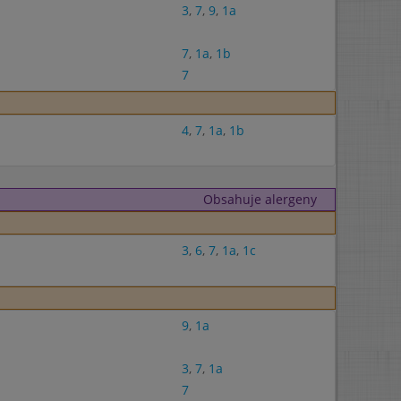
3
,
7
,
9
,
1a
7
,
1a
,
1b
7
4
,
7
,
1a
,
1b
Obsahuje alergeny
3
,
6
,
7
,
1a
,
1c
9
,
1a
3
,
7
,
1a
7