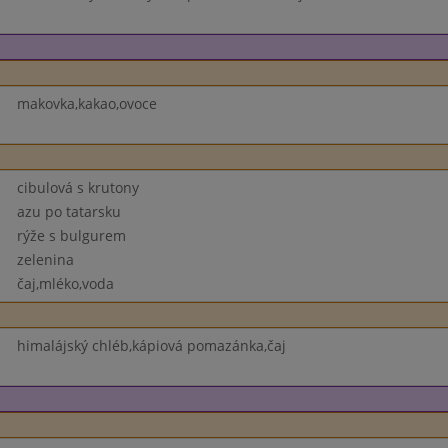
makovka,kakao,ovoce
cibulová s krutony
azu po tatarsku
rýže s bulgurem
zelenina
čaj,mléko,voda
himalájský chléb,kápiová pomazánka,čaj