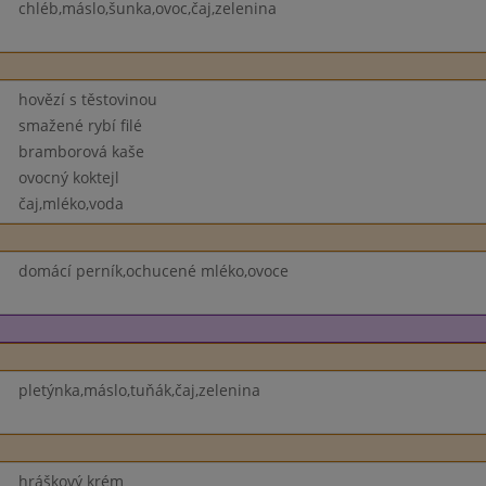
chléb,máslo,šunka,ovoc,čaj,zelenina
hovězí s těstovinou
smažené rybí filé
bramborová kaše
ovocný koktejl
čaj,mléko,voda
domácí perník,ochucené mléko,ovoce
pletýnka,máslo,tuňák,čaj,zelenina
hráškový krém