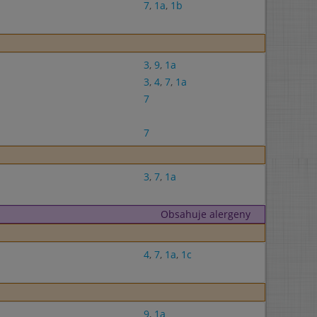
7
,
1a
,
1b
3
,
9
,
1a
3
,
4
,
7
,
1a
7
7
3
,
7
,
1a
Obsahuje alergeny
4
,
7
,
1a
,
1c
9
,
1a