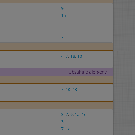
9
1a
7
4
,
7
,
1a
,
1b
Obsahuje alergeny
7
,
1a
,
1c
3
,
7
,
9
,
1a
,
1c
3
7
,
1a