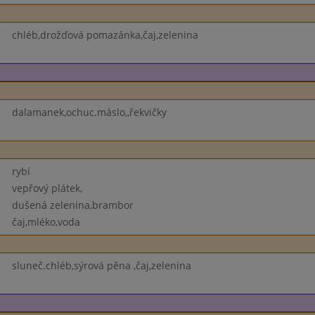
chléb,drožďová pomazánka,čaj,zelenina
dalamanek,ochuc.máslo,,řekvičky
rybí
vepřový plátek,
dušená zelenina,brambor
čaj,mléko,voda
sluneč.chléb,sýrová pěna ,čaj,zelenina