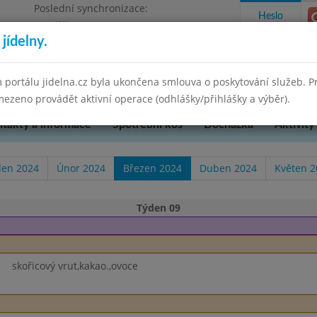
Poslední synchronizace:
Heslo
Pondělí 7.7.2025 9:58
jídelny.
u Přerova, okres Přerov, příspěvková
 portálu jidelna.cz byla ukončena smlouva o poskytování služeb. 
ezeno provádět aktivní operace (odhlášky/přihlášky a výběr).
takty a informace
Spotřební koš
Docházka
Aktivity
den 2024
Únor 2024
Březen 2024
Duben 2024
Květen 2
Týden 09
skořicový vrut,kakao.,ovoce