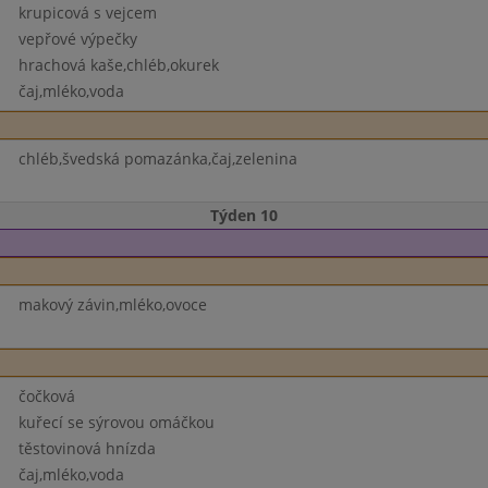
krupicová s vejcem
vepřové výpečky
hrachová kaše,chléb,okurek
čaj,mléko,voda
chléb,švedská pomazánka,čaj,zelenina
Týden 10
makový závin,mléko,ovoce
čočková
kuřecí se sýrovou omáčkou
těstovinová hnízda
čaj,mléko,voda