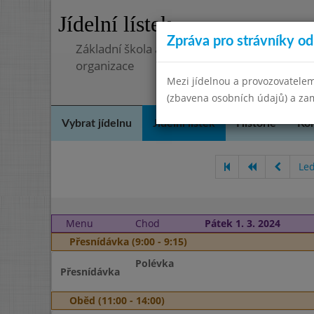
Jídelní lístek
Zpráva pro strávníky od 
Základní škola a mateřská škola, Pavlovice 
organizace
Mezi jídelnou a provozovatelem
(zbavena osobních údajů) a zam
Vybrat jídelnu
Jídelní lístek
Historie
Kon
Le
Menu
Chod
Pátek 1. 3. 2024
Přesnídávka (9:00 - 9:15)
Polévka
Přesnídávka
Oběd (11:00 - 14:00)