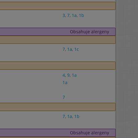
3
,
7
,
1a
,
1b
Obsahuje alergeny
7
,
1a
,
1c
4
,
9
,
1a
1a
7
7
,
1a
,
1b
Obsahuje alergeny