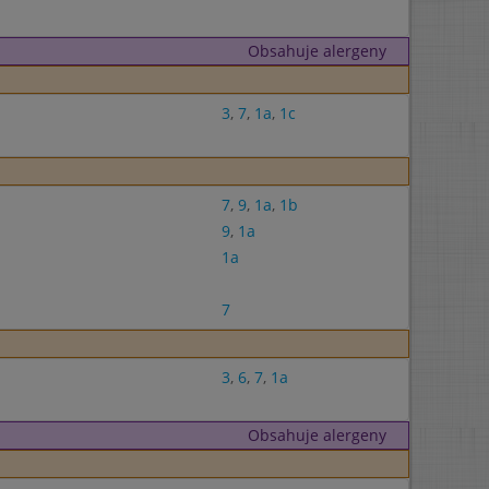
Obsahuje alergeny
3
,
7
,
1a
,
1c
7
,
9
,
1a
,
1b
9
,
1a
1a
7
3
,
6
,
7
,
1a
Obsahuje alergeny