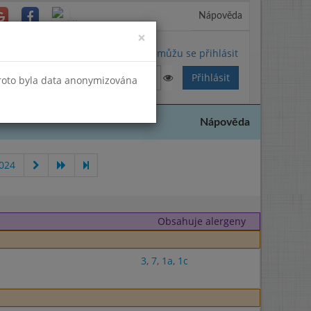
Nápověda
Close
×
Nemůžu se přihlásit
Proto byla data anonymizována
Nápověda
024
Obsahuje alergeny
3
,
7
,
1a
,
1c