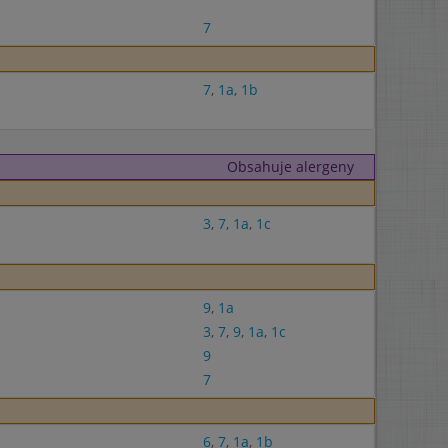
7
7
,
1a
,
1b
Obsahuje alergeny
3
,
7
,
1a
,
1c
9
,
1a
3
,
7
,
9
,
1a
,
1c
9
7
6
,
7
,
1a
,
1b