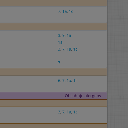
7
,
1a
,
1c
3
,
9
,
1a
1a
3
,
7
,
1a
,
1c
7
6
,
7
,
1a
,
1c
Obsahuje alergeny
3
,
7
,
1a
,
1c