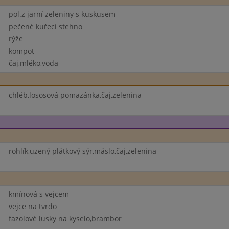
pol.z jarní zeleniny s kuskusem
pečené kuřecí stehno
rýže
kompot
čaj,mléko,voda
chléb,lososová pomazánka,čaj,zelenina
rohlík,uzený plátkový sýr,máslo,čaj,zelenina
kmínová s vejcem
vejce na tvrdo
fazolové lusky na kyselo,brambor