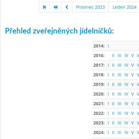
Prosinec 2023
Leden 2024
Přehled zveřejněných jídelníčků:
2014:
I
2016:
II
III
IV
V
V
2017:
I
II
III
IV
V
V
2018:
I
II
III
IV
V
V
2019:
I
II
III
IV
V
V
2020:
I
II
III
IV
V
V
2021:
I
II
III
IV
V
V
2022:
I
II
III
IV
V
V
2023:
I
II
III
IV
V
V
2024:
I
II
III
IV
V
V