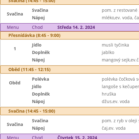
Svačina (14:45 - 15:00)
Svačina
pom. z restované z
Svačina
Nápoj
mléko,ev. voda, ča
Menu
Chod
Středa 14. 2. 2024
Přesnídávka (8:45 - 9:00)
Jídlo
musli tyčinka
1
Doplněk
jablko
Nápoj
mangový sejk,ev.č
Oběd (11:45 - 12:15)
Polévka
polévka čočková 
Oběd
Jídlo
langoše s kečupe
Doplněk
hruška
Nápoj
džus,ev. voda
Svačina (14:45 - 15:00)
Svačina
pom. z ryb v oleji
Svačina
Nápoj
čaj,ev. voda
Menu
Chod
Čtvrtek 15. 2. 2024