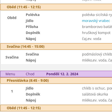
Oběd (11:45 - 12:15)
Polévka
polévka sicilská ry
Oběd
Jídlo
moravský vrabec
Příloha
bramborovo batát
Doplněk
hruškový kompot
Nápoj
čaj,ev. voda
Svačina (14:45 - 15:00)
Svačina
podmáslový chléb
Svačina
Nápoj
mléko,ev. voda, ča
Menu
Chod
Pondělí 12. 2. 2024
Přesnídávka (8:45 - 9:00)
Jídlo
chléb s ochuc. p
1
Doplněk
salátová okurka
Nápoj
mléko,ev. voda, ča
Oběd (11:45 - 12:15)