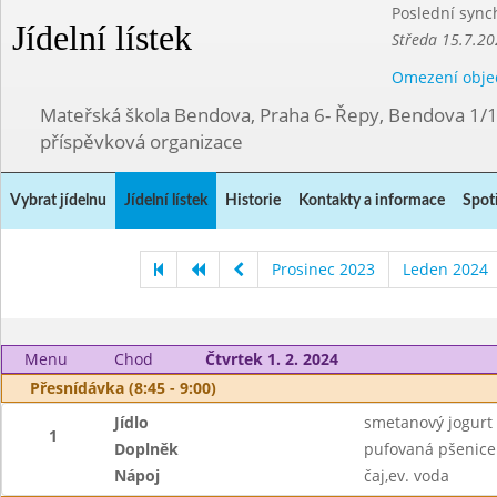
Poslední sync
Jídelní lístek
Středa 15.7.20
Omezení obje
Mateřská škola Bendova, Praha 6- Řepy, Bendova 1/
příspěvková organizace
Vybrat jídelnu
Jídelní lístek
Historie
Kontakty a informace
Spot
Prosinec 2023
Leden 2024
Menu
Chod
Čtvrtek 1. 2. 2024
Přesnídávka (8:45 - 9:00)
Jídlo
smetanový jogur
1
Doplněk
pufovaná pšenice
Nápoj
čaj,ev. voda