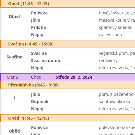
Oběd (11:45 - 12:15)
Polévka
hovězí vývar se z
Oběd
Jídlo
masové koule v r
Příloha
špaldový knedlík
Nápoj
čaj,ev. voda
Svačina (14:45 - 15:00)
Svačina
veganská pom. pat
Svačina
Svačina domů
ředkvičky
Nápoj
mléko,ev. voda, ča
Menu
Chod
Středa 28. 2. 2024
Přesnídávka (8:45 - 9:00)
Jídlo
pom. z pečeného r
1
Doplněk
salátová okurka
Nápoj
mléko,ev. voda, ča
Oběd (11:45 - 12:15)
Polévka
polévka pohankov
Oběd
Jídlo
španělský ptáček