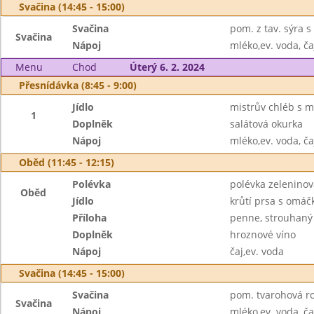
Svačina (14:45 - 15:00)
Svačina
pom. z tav. sýra
Svačina
Nápoj
mléko,ev. voda, ča
Menu
Chod
Úterý 6. 2. 2024
Přesnídávka (8:45 - 9:00)
Jídlo
mistrův chléb s m
1
Doplněk
salátová okurka
Nápoj
mléko,ev. voda, ča
Oběd (11:45 - 12:15)
Polévka
polévka zeleninov
Oběd
Jídlo
krůtí prsa s omáč
Příloha
penne, strouhaný
Doplněk
hroznové víno
Nápoj
čaj,ev. voda
Svačina (14:45 - 15:00)
Svačina
pom. tvarohová roz
Svačina
Nápoj
mléko,ev. voda, ča