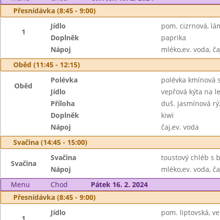
Přesnídávka (8:45 - 9:00)
Jídlo
pom. cizrnová, l
1
Doplněk
paprika
Nápoj
mléko,ev. voda, ča
Oběd (11:45 - 12:15)
Polévka
polévka kmínová 
Oběd
Jídlo
vepřová kýta na 
Příloha
duš. jasmínová rý
Doplněk
kiwi
Nápoj
čaj,ev. voda
Svačina (14:45 - 15:00)
Svačina
toustový chléb s 
Svačina
Nápoj
mléko,ev. voda, ča
Menu
Chod
Pátek 16. 2. 2024
Přesnídávka (8:45 - 9:00)
Jídlo
pom. liptovská, v
1