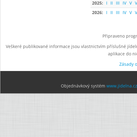
2025:
I
II
III
IV
V
V
2026:
I
II
III
IV
V
V
Připraveno progr
Veškeré publikované informace jsou vlastnictvím příslušné jídel
aplikace do n
Zásady 
Objednávkový systém
www.jidelna.c