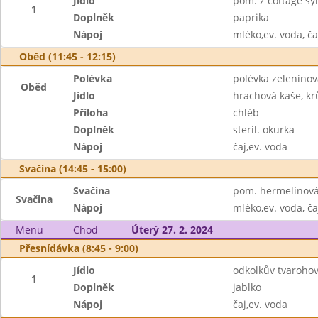
Jídlo
pom. z cottage sý
1
Doplněk
paprika
Nápoj
mléko,ev. voda, ča
Oběd (11:45 - 12:15)
Polévka
polévka zeleninov
Oběd
Jídlo
hrachová kaše, krů
Příloha
chléb
Doplněk
steril. okurka
Nápoj
čaj,ev. voda
Svačina (14:45 - 15:00)
Svačina
pom. hermelínová,
Svačina
Nápoj
mléko,ev. voda, ča
Menu
Chod
Úterý 27. 2. 2024
Přesnídávka (8:45 - 9:00)
Jídlo
odkolkův tvaroho
1
Doplněk
jablko
Nápoj
čaj,ev. voda