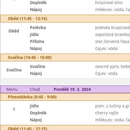
Doplněk
hroznové víno
Nápoj
mléko,ev. voda, ča
Oběd (11:45 - 12:15)
Polévka
polévka krupicová
Oběd
Jídlo
zapečené brambor
Příloha
ster.červená řepa
Nápoj
čaj,ev. voda
Svačina (14:45 - 15:00)
Svačina
ovocné pyre, beb
Svačina
Nápoj
čaj,ev. voda
Menu
Chod
Pondělí 19. 2. 2024
Přesnídávka (8:45 - 9:00)
Jídlo
pom. z lučiny a gr
1
Doplněk
cherry rajče
Nápoj
mléko,ev. voda, ča
Oběd (11:45 - 12:15)