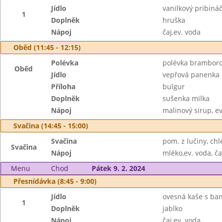
Jídlo
vanilkový pribiná
1
Doplněk
hruška
Nápoj
čaj,ev. voda
Oběd (11:45 - 12:15)
Polévka
polévka bramboro
Oběd
Jídlo
vepřová panenka n
Příloha
bulgur
Doplněk
sušenka milka
Nápoj
malinový sirup, e
Svačina (14:45 - 15:00)
Svačina
pom. z lučiny, ch
Svačina
Nápoj
mléko,ev. voda, ča
Menu
Chod
Pátek 9. 2. 2024
Přesnídávka (8:45 - 9:00)
Jídlo
ovesná kaše s ba
1
Doplněk
jablko
Nápoj
čaj,ev. voda