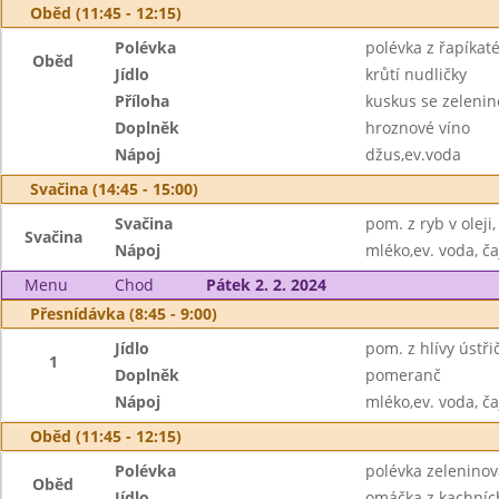
Oběd (11:45 - 12:15)
Polévka
polévka z řapíkaté
Oběd
Jídlo
krůtí nudličky
Příloha
kuskus se zeleni
Doplněk
hroznové víno
Nápoj
džus,ev.voda
Svačina (14:45 - 15:00)
Svačina
pom. z ryb v oleji
Svačina
Nápoj
mléko,ev. voda, ča
Menu
Chod
Pátek 2. 2. 2024
Přesnídávka (8:45 - 9:00)
Jídlo
pom. z hlívy ústři
1
Doplněk
pomeranč
Nápoj
mléko,ev. voda, ča
Oběd (11:45 - 12:15)
Polévka
polévka zeleninov
Oběd
Jídlo
omáčka z kachních