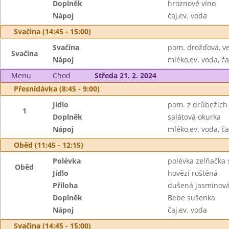
Doplněk
hroznové víno
Nápoj
čaj,ev. voda
Svačina (14:45 - 15:00)
Svačina
pom. drožďová, ve
Svačina
Nápoj
mléko,ev. voda, ča
Menu
Chod
Středa 21. 2. 2024
Přesnídávka (8:45 - 9:00)
Jídlo
pom. z drůbežích j
1
Doplněk
salátová okurka
Nápoj
mléko,ev. voda, ča
Oběd (11:45 - 12:15)
Polévka
polévka zelňačka
Oběd
Jídlo
hovězí roštěná
Příloha
dušená jasminová
Doplněk
Bebe sušenka
Nápoj
čaj,ev. voda
Svačina (14:45 - 15:00)