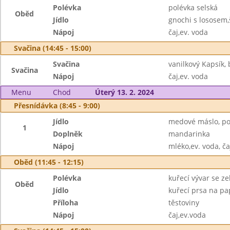
Polévka
polévka selská
Oběd
Jídlo
gnochi s lososem
Nápoj
čaj,ev. voda
Svačina (14:45 - 15:00)
Svačina
vanilkový Kapsík,
Svačina
Nápoj
čaj,ev. voda
Menu
Chod
Úterý 13. 2. 2024
Přesnídávka (8:45 - 9:00)
Jídlo
medové máslo, po
1
Doplněk
mandarinka
Nápoj
mléko,ev. voda, ča
Oběd (11:45 - 12:15)
Polévka
kuřecí vývar se z
Oběd
Jídlo
kuřecí prsa na pa
Příloha
těstoviny
Nápoj
čaj,ev.voda