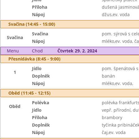
Příloha
dušená jasminová
Nápoj
džus,ev. voda
Svačina (14:45 - 15:00)
Svačina
pom. sýrová s ce
Svačina
Nápoj
mléko,ev. voda, ča
Menu
Chod
Čtvrtek 29. 2. 2024
Přesnídávka (8:45 - 9:00)
Jídlo
pom. špenátová s 
1
Doplněk
banán
Nápoj
mléko,ev. voda,
Oběd (11:45 - 12:15)
Polévka
polévka frankfur
Oběd
Jídlo
vepř. přírodní, du
Příloha
brambory
Doplněk
tyčinka pribináče
Nápoj
čaj,ev. voda