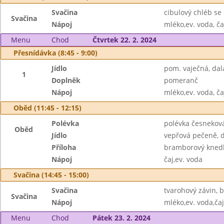
Svačina
cibulový chléb se
Svačina
Nápoj
mléko,ev. voda, ča
Menu
Chod
Čtvrtek 22. 2. 2024
Přesnídávka (8:45 - 9:00)
Jídlo
pom. vaječná, da
1
Doplněk
pomeranč
Nápoj
mléko,ev. voda, ča
Oběd (11:45 - 12:15)
Polévka
polévka česneková
Oběd
Jídlo
vepřová pečeně, d
Příloha
bramborový knedl
Nápoj
čaj,ev. voda
Svačina (14:45 - 15:00)
Svačina
tvarohový závin, 
Svačina
Nápoj
mléko,ev. voda,čaj
Menu
Chod
Pátek 23. 2. 2024