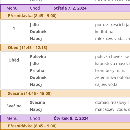
Menu
Chod
Středa 7. 2. 2024
Přesnídávka (8:45 - 9:00)
Jídlo
pom. z tresčích j
1
Doplněk
kedlubna
Nápoj
mléko,ev. voda, ča
Oběd (11:45 - 12:15)
Polévka
polévka hovězí se
Oběd
Jídlo
kapustovo masové
Příloha
brambory m.m.
Doplněk
zeleninová obloha
Nápoj
čaj,ev. voda
Svačina (14:45 - 15:00)
Svačina
domácí máslový cr
Svačina
Nápoj
malcao,ev. voda, č
Menu
Chod
Čtvrtek 8. 2. 2024
Přesnídávka (8:45 - 9:00)