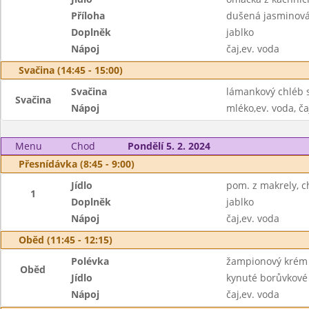
Příloha
dušená jasminová
Doplněk
jablko
Nápoj
čaj,ev. voda
Svačina (14:45 - 15:00)
Svačina
lámankový chléb 
Svačina
Nápoj
mléko,ev. voda, ča
Menu
Chod
Pondělí 5. 2. 2024
Přesnídávka (8:45 - 9:00)
Jídlo
pom. z makrely, c
1
Doplněk
jablko
Nápoj
čaj,ev. voda
Oběd (11:45 - 12:15)
Polévka
žampionový krém 
Oběd
Jídlo
kynuté borůvkové
Nápoj
čaj,ev. voda