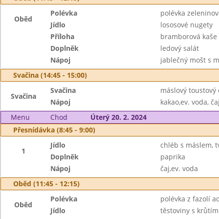
Polévka
polévka zelenino
Oběd
Jídlo
lososové nugety
Příloha
bramborová kaše
Doplněk
ledový salát
Nápoj
jablečný mošt s mr
Svačina (14:45 - 15:00)
Svačina
máslový toustový 
Svačina
Nápoj
kakao,ev. voda, ča
Menu
Chod
Úterý 20. 2. 2024
Přesnídávka (8:45 - 9:00)
Jídlo
chléb s máslem, t
1
Doplněk
paprika
Nápoj
čaj,ev. voda
Oběd (11:45 - 12:15)
Polévka
polévka z fazolí a
Oběd
Jídlo
těstoviny s krůt