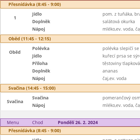
Přesnídávka (8:45 - 9:00)
Jídlo
pom. z tuňáka, b
1
Doplněk
salátová okurka
Nápoj
mléko,ev. voda, ča
Oběd (11:45 - 12:15)
Polévka
polévka slepičí se
Oběd
Jídlo
kuřecí prsa se s
Příloha
těstoviny tlapková
Doplněk
ananas
Nápoj
čaj,ev. voda
Svačina (14:45 - 15:00)
Svačina
pomerančový osm
Svačina
Nápoj
mléko,ev. voda, ča
Menu
Chod
Pondělí 26. 2. 2024
Přesnídávka (8:45 - 9:00)