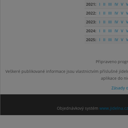
2021:
I
II
III
IV
V
V
2022:
I
II
III
IV
V
V
2023:
I
II
III
IV
V
V
2024:
I
II
III
IV
V
V
2025:
I
II
III
IV
V
V
Připraveno progr
Veškeré publikované informace jsou vlastnictvím příslušné jídel
aplikace do n
Zásady 
Objednávkový systém
www.jidelna.c