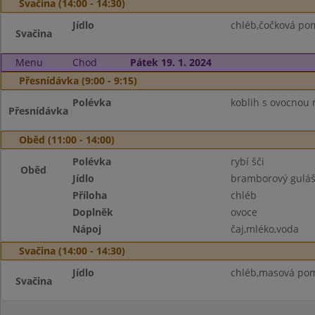
Svačina (14:00 - 14:30)
Jídlo
chléb,čočková po
Svačina
Menu
Chod
Pátek 19. 1. 2024
Přesnídávka (9:00 - 9:15)
Polévka
koblih s ovocnou 
Přesnídávka
Oběd (11:00 - 14:00)
Polévka
rybí šči
Oběd
Jídlo
bramborový gulá
Příloha
chléb
Doplněk
ovoce
Nápoj
čaj,mléko,voda
Svačina (14:00 - 14:30)
Jídlo
chléb,masová pom
Svačina