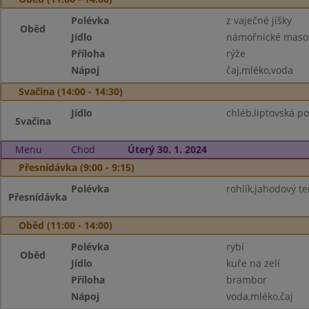
Polévka
z vaječné jíšky
Oběd
Jídlo
námořnické maso
Příloha
rýže
Nápoj
čaj,mléko,voda
Svačina (14:00 - 14:30)
Jídlo
chléb,liptovská p
Svačina
Menu
Chod
Úterý 30. 1. 2024
Přesnídávka (9:00 - 9:15)
Polévka
rohlík,jahodový te
Přesnídávka
Oběd (11:00 - 14:00)
Polévka
rybí
Oběd
Jídlo
kuře na zelí
Příloha
brambor
Nápoj
voda,mléko,čaj