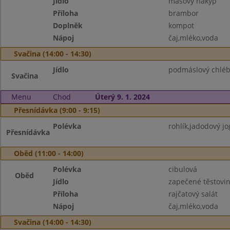
Jídlo
masový nákyp
Příloha
brambor
Doplněk
kompot
Nápoj
čaj,mléko,voda
Svačina (14:00 - 14:30)
Jídlo
podmáslový chléb
Svačina
Menu
Chod
Úterý 9. 1. 2024
Přesnídávka (9:00 - 9:15)
Polévka
rohlík,jadodový jo
Přesnídávka
Oběd (11:00 - 14:00)
Polévka
cibulová
Oběd
Jídlo
zapečené těstovi
Příloha
rajčatový salát
Nápoj
čaj,mléko,voda
Svačina (14:00 - 14:30)