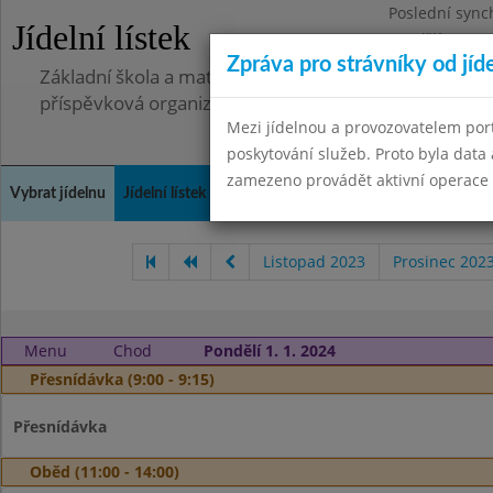
Poslední sync
Jídelní lístek
Pondělí 7.7.20
Zpráva pro strávníky od jíd
Základní škola a mateřská škola, Pavlovice u Přerova,
příspěvková organizace
Mezi jídelnou a provozovatelem por
poskytování služeb. Proto byla dat
zamezeno provádět aktivní operace (
Vybrat jídelnu
Jídelní lístek
Historie
Kontakty a informace
Spot
Listopad 2023
Prosinec 202
Menu
Chod
Pondělí 1. 1. 2024
Přesnídávka (9:00 - 9:15)
Přesnídávka
Oběd (11:00 - 14:00)