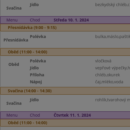
Jídlo
bezkydský chléb,c
Svačina
Menu
Chod
Středa 10. 1. 2024
Přesnídávka (9:00 - 9:15)
Polévka
bulka,máslo,pašti
Přesnídávka
Oběd (11:00 - 14:00)
Polévka
vločková
Oběd
Jídlo
vepřové výpečky,
Příloha
chléb,okurek
Nápoj
čaj,mléko,voda
Svačina (14:00 - 14:30)
Jídlo
rohlík,tvarohový m
Svačina
Menu
Chod
Čtvrtek 11. 1. 2024
Oběd (11:00 - 14:00)