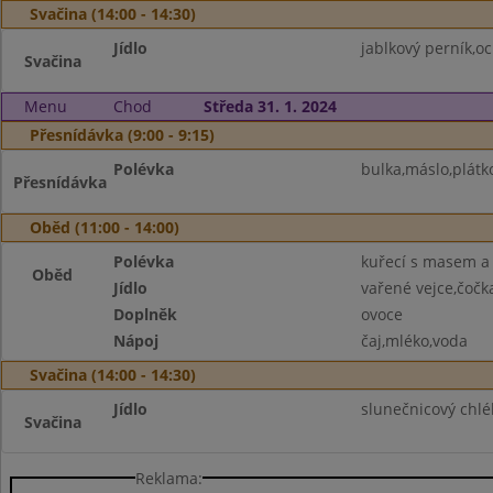
Svačina (14:00 - 14:30)
Jídlo
jablkový perník,o
Svačina
Menu
Chod
Středa 31. 1. 2024
Přesnídávka (9:00 - 9:15)
Polévka
bulka,máslo,plátko
Přesnídávka
Oběd (11:00 - 14:00)
Polévka
kuřecí s masem a
Oběd
Jídlo
vařené vejce,čočk
Doplněk
ovoce
Nápoj
čaj,mléko,voda
Svačina (14:00 - 14:30)
Jídlo
slunečnicový chlé
Svačina
Reklama: