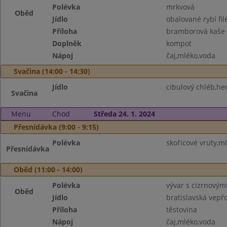
Polévka
mrkvová
Oběd
Jídlo
obalované rybí fil
Příloha
bramborová kaše
Doplněk
kompot
Nápoj
čaj,mléko,voda
Svačina (14:00 - 14:30)
Jídlo
cibulový chléb,h
Svačina
Menu
Chod
Středa 24. 1. 2024
Přesnídávka (9:00 - 9:15)
Polévka
skořicové vruty,m
Přesnídávka
Oběd (11:00 - 14:00)
Polévka
vývar s cizrnovým
Oběd
Jídlo
bratislavská vepř
Příloha
těstovina
Nápoj
čaj,mléko,voda