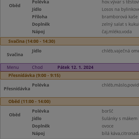
Polévka
hov.vývar s těsto
Oběd
Jídlo
Losos na bylinko
Příloha
bramborová kaše
Doplněk
zelný salat s kukuř
Nápoj
čaj,mléko,voda
Svačina (14:00 - 14:30)
Jídlo
chléb,vaječná ome
Svačina
Menu
Chod
Pátek 12. 1. 2024
Přesnídávka (9:00 - 9:15)
Polévka
chléb,máslo,povid
Přesnídávka
Oběd (11:00 - 14:00)
Polévka
boršč
Oběd
Jídlo
šulánky s mákem
Doplněk
ovoce
Nápoj
bílá káva,citrona