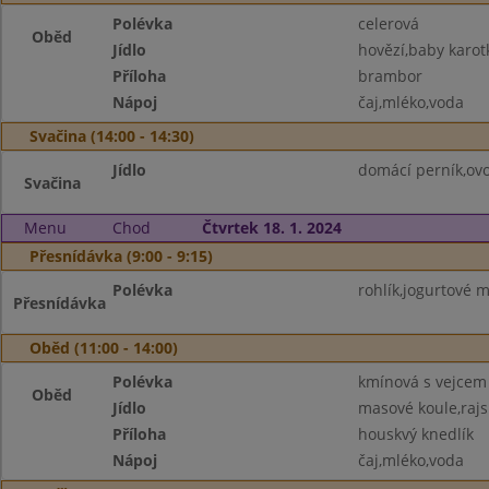
Polévka
celerová
Oběd
Jídlo
hovězí,baby karot
Příloha
brambor
Nápoj
čaj,mléko,voda
Svačina (14:00 - 14:30)
Jídlo
domácí perník,ovo
Svačina
Menu
Chod
Čtvrtek 18. 1. 2024
Přesnídávka (9:00 - 9:15)
Polévka
rohlík,jogurtové 
Přesnídávka
Oběd (11:00 - 14:00)
Polévka
kmínová s vejcem
Oběd
Jídlo
masové koule,raj
Příloha
houskvý knedlík
Nápoj
čaj,mléko,voda