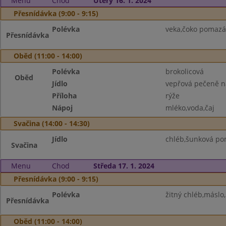
Menu
Chod
Úterý 16. 1. 2024
Přesnídávka (9:00 - 9:15)
Polévka
veka,čoko pomazá
Přesnídávka
Oběd (11:00 - 14:00)
Polévka
brokolicová
Oběd
Jídlo
vepřová pečeně 
Příloha
rýže
Nápoj
mléko,voda,čaj
Svačina (14:00 - 14:30)
Jídlo
chléb,šunková po
Svačina
Menu
Chod
Středa 17. 1. 2024
Přesnídávka (9:00 - 9:15)
Polévka
žitný chléb,másl
Přesnídávka
Oběd (11:00 - 14:00)