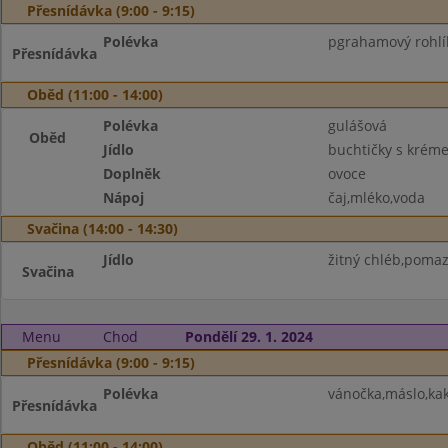
Přesnídávka (9:00 - 9:15)
Polévka
pgrahamový rohlí
Přesnídávka
Oběd (11:00 - 14:00)
Polévka
gulášová
Oběd
Jídlo
buchtičky s krém
Doplněk
ovoce
Nápoj
čaj,mléko,voda
Svačina (14:00 - 14:30)
Jídlo
žitný chléb,pomazá
Svačina
Menu
Chod
Pondělí 29. 1. 2024
Přesnídávka (9:00 - 9:15)
Polévka
vánočka,máslo,kak
Přesnídávka
Oběd (11:00 - 14:00)