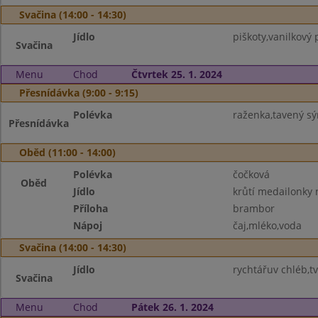
Svačina (14:00 - 14:30)
Jídlo
piškoty,vanilkový 
Svačina
Menu
Chod
Čtvrtek 25. 1. 2024
Přesnídávka (9:00 - 9:15)
Polévka
raženka,tavený sý
Přesnídávka
Oběd (11:00 - 14:00)
Polévka
čočková
Oběd
Jídlo
krůtí medailonky
Příloha
brambor
Nápoj
čaj,mléko,voda
Svačina (14:00 - 14:30)
Jídlo
rychtářuv chléb,t
Svačina
Menu
Chod
Pátek 26. 1. 2024