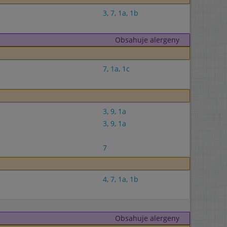
3
,
7
,
1a
,
1b
Obsahuje alergeny
7
,
1a
,
1c
3
,
9
,
1a
3
,
9
,
1a
7
4
,
7
,
1a
,
1b
Obsahuje alergeny