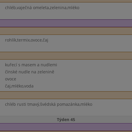
chléb,vaječná omeleta,zelenina,mléko
rohlík,termix,ovoce,čaj
kuřecí s masem a nudlemi
čínské nudle na zelenině
ovoce
čaj,mléko,voda
chléb rusti tmavý,švédská pomazánka,mléko
Týden 45