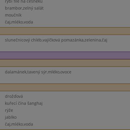
rybí filé na česneku
brambor,zelný salát
moučník
čaj,mléko,voda
slunečnicový chléb,vajíčková pomazánka,zelenina,čaj
dalamánek,tavený sýr,mléko,ovoce
drožďová
kuřecí čína šanghaj
rýže
jablko
čaj,mléko,voda