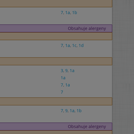
7
,
1a
,
1b
Obsahuje alergeny
7
,
1a
,
1c
,
1d
3
,
9
,
1a
1a
7
,
1a
7
7
,
9
,
1a
,
1b
Obsahuje alergeny