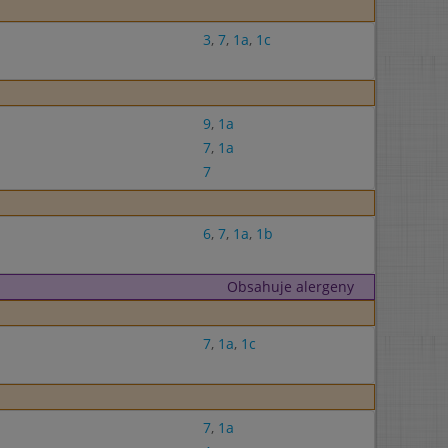
3
,
7
,
1a
,
1c
9
,
1a
7
,
1a
7
6
,
7
,
1a
,
1b
Obsahuje alergeny
7
,
1a
,
1c
7
,
1a