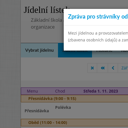
Jídelní lístek
Zpráva pro strávníky od 
Základní škola a mateřská škola, Pavlovice 
organizace
Mezi jídelnou a provozovatelem
(zbavena osobních údajů) a zam
Vybrat jídelnu
Jídelní lístek
Historie
Kon
Zář
Menu
Chod
Středa 1. 11. 2023
Přesnídávka (9:00 - 9:15)
Polévka
Přesnídávka
Oběd (11:00 - 14:00)