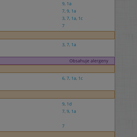
9
,
1a
7
,
9
,
1a
3
,
7
,
1a
,
1c
7
3
,
7
,
1a
Obsahuje alergeny
6
,
7
,
1a
,
1c
9
,
1d
7
,
9
,
1a
7