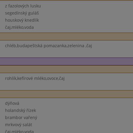
z fazolových lusku
segedínský guláš
houskový knedlík
čaj,mléko,voda
chléb,budapeštská pomazanka,zelenina ,čaj
rohlík,kefírové mléko,ovoce,čaj
dýňová
holandský řízek
brambor vařený
mrkvový salát
čaj,mléko,voda