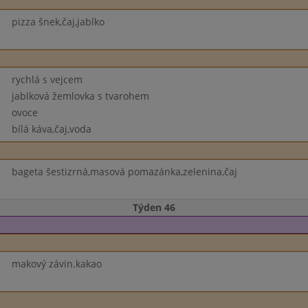
pizza šnek,čaj,jablko
rychlá s vejcem
jablková žemlovka s tvarohem
ovoce
bílá káva,čaj,voda
bageta šestizrná,masová pomazánka,zelenina,čaj
Týden 46
makový závin.kakao