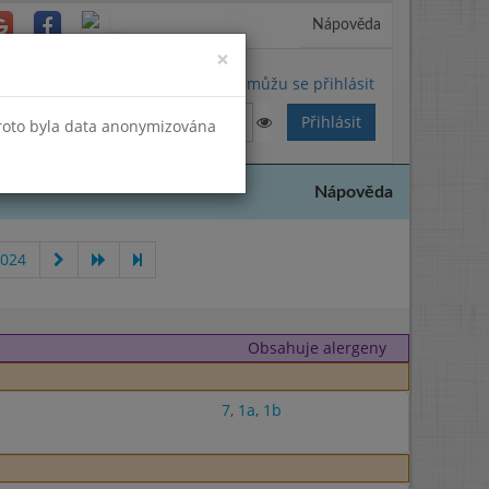
Nápověda
Close
×
Nemůžu se přihlásit
Proto byla data anonymizována
Nápověda
2024
Obsahuje alergeny
7
,
1a
,
1b