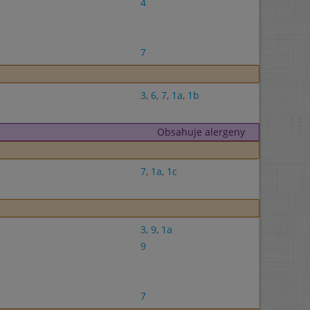
4
7
3
,
6
,
7
,
1a
,
1b
Obsahuje alergeny
7
,
1a
,
1c
3
,
9
,
1a
9
7