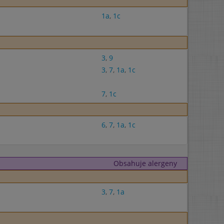
1a
,
1c
3
,
9
3
,
7
,
1a
,
1c
7
,
1c
6
,
7
,
1a
,
1c
Obsahuje alergeny
3
,
7
,
1a