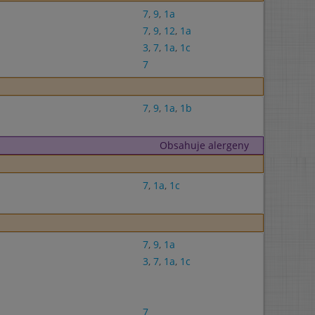
7
,
9
,
1a
7
,
9
,
12
,
1a
3
,
7
,
1a
,
1c
7
7
,
9
,
1a
,
1b
Obsahuje alergeny
7
,
1a
,
1c
7
,
9
,
1a
3
,
7
,
1a
,
1c
7