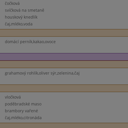
čočková
svíčková na smetaně
houskový knedlík
čaj,mléko,voda
domácí perník,kakao,ovoce
grahamový rohlík,oliver sýr,zelenina,čaj
vločková
poděbradské maso
brambory vařené
čaj,mléko,citronáda