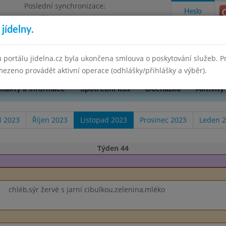
Poslední synchronizace:
Heslo
Pondělí 7.7.2025 9:58
jídelny.
u Přerova, okres Přerov, příspěvková
 portálu jidelna.cz byla ukončena smlouva o poskytování služeb. 
ezeno provádět aktivní operace (odhlášky/přihlášky a výběr).
takty a informace
Spotřební koš
Docházka
Aktivity
í 2023
Říjen 2023
Listopad 2023
Prosinec 2023
Leden 
Týden 44
chléb,sýr žervé s jarní cibulkou,zelenina,mléko