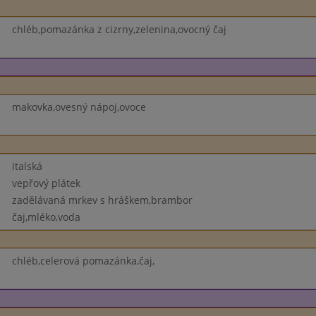
chléb,pomazánka z cizrny,zelenina,ovocný čaj
makovka,ovesný nápoj,ovoce
italská
vepřový plátek
zadělávaná mrkev s hráškem,brambor
čaj,mléko,voda
chléb,celerová pomazánka,čaj,