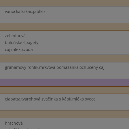
vánočka,kakao,jablko
zeleninová
bolońské špagety
čaj,mléko,voda
grahamový rohlík,mrkvová pomazánka,ochucený čaj
ciabatta,tvarohová svačinka s kápií,mléko,ovoce
hrachová