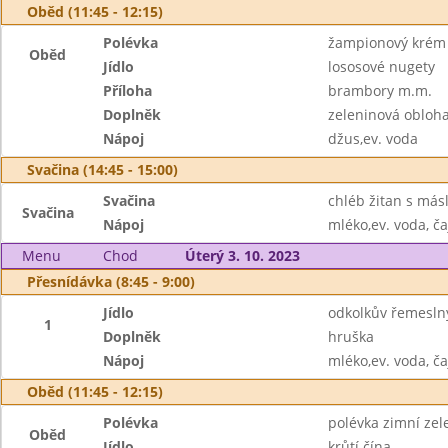
Oběd (11:45 - 12:15)
Polévka
žampionový krém 
Oběd
Jídlo
lososové nugety
Příloha
brambory m.m.
Doplněk
zeleninová obloh
Nápoj
džus,ev. voda
Svačina (14:45 - 15:00)
Svačina
chléb žitan s má
Svačina
Nápoj
mléko,ev. voda, ča
Menu
Chod
Úterý 3. 10. 2023
Přesnídávka (8:45 - 9:00)
Jídlo
odkolkův řemesln
1
Doplněk
hruška
Nápoj
mléko,ev. voda, ča
Oběd (11:45 - 12:15)
Polévka
polévka zimní zel
Oběd
Jídlo
krůtí čína