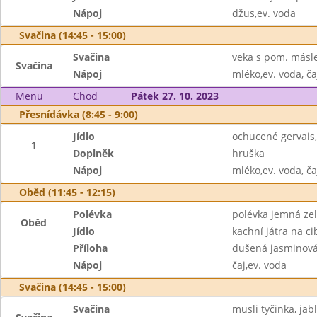
Nápoj
džus,ev. voda
Svačina (14:45 - 15:00)
Svačina
veka s pom. másl
Svačina
Nápoj
mléko,ev. voda, ča
Menu
Chod
Pátek 27. 10. 2023
Přesnídávka (8:45 - 9:00)
Jídlo
ochucené gervais,
1
Doplněk
hruška
Nápoj
mléko,ev. voda, ča
Oběd (11:45 - 12:15)
Polévka
polévka jemná zele
Oběd
Jídlo
kachní játra na ci
Příloha
dušená jasminová
Nápoj
čaj,ev. voda
Svačina (14:45 - 15:00)
Svačina
musli tyčinka, jab