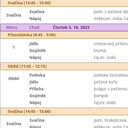
Svačina (14:45 - 15:00)
Svačina
pom. z pečené dýn
Svačina
Nápoj
mléko,ev. voda, ča
Menu
Chod
Čtvrtek 5. 10. 2023
Přesnídávka (8:45 - 9:00)
Jídlo
smetanový pribiná
1
Doplněk
bluma
Nápoj
čaj,ev. voda
Oběd (11:45 - 12:15)
Polévka
polévka česnekov
Oběd
Jídlo
pečené kuře
Příloha
bulgur s pečenou
Doplněk
kompot
Nápoj
čaj,ev. voda
Svačina (14:45 - 15:00)
Svačina
pom. brokolicová,
Svačina
Nápoj
mléko,ev. voda, ča