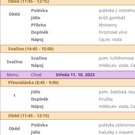
Oběd (11:45 - 12:15)
Polévka
polévka z mletého
Oběd
Jídlo
krůtí gombáš
Příloha
těstoviny
Doplněk
hroznové víno
Nápoj
čaj,ev. voda
Svačina (14:45 - 15:00)
Svačina
pom. luštěninová s
Svačina
Nápoj
mléko,ev. voda, ča
Menu
Chod
Středa 11. 10. 2023
Přesnídávka (8:45 - 9:00)
Jídlo
pom. švédská, tou
1
Doplněk
hruška
Nápoj
mléko,ev. voda, ča
Oběd (11:45 - 12:15)
Polévka
polévka zeleninov
Oběd
Jídlo
halušky s masem 