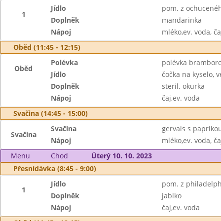
Jídlo
pom. z ochuceného
1
Doplněk
mandarinka
Nápoj
mléko,ev. voda, ča
Oběd (11:45 - 12:15)
Polévka
polévka brambor
Oběd
Jídlo
čočka na kyselo, v
Doplněk
steril. okurka
Nápoj
čaj,ev. voda
Svačina (14:45 - 15:00)
Svačina
gervais s paprikou
Svačina
Nápoj
mléko,ev. voda, ča
Menu
Chod
Úterý 10. 10. 2023
Přesnídávka (8:45 - 9:00)
Jídlo
pom. z philadelph
1
Doplněk
jablko
Nápoj
čaj,ev. voda