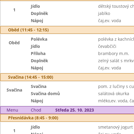
Jídlo
dětský toustový ch
1
Doplněk
jablko
Nápoj
čaj,ev. voda
Oběd (11:45 - 12:15)
Polévka
polévka z kachníc
Oběd
Jídlo
čevabčiči
Příloha
brambory m.m.
Doplněk
zelný salát s mrkv
Nápoj
čaj,ev. voda
Svačina (14:45 - 15:00)
Svačina
pom. z lučiny s c
Svačina
Svačina domů
salátová okurka
Nápoj
mléko,ev. voda, ča
Menu
Chod
Středa 25. 10. 2023
Přesnídávka (8:45 - 9:00)
Jídlo
smetanový jogurt 
1