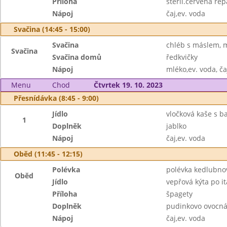
Příloha
steril.červená řep
Nápoj
čaj,ev. voda
Svačina (14:45 - 15:00)
Svačina
chléb s máslem, m
Svačina
Svačina domů
ředkvičky
Nápoj
mléko,ev. voda, ča
Menu
Chod
Čtvrtek 19. 10. 2023
Přesnídávka (8:45 - 9:00)
Jídlo
vločková kaše s b
1
Doplněk
jablko
Nápoj
čaj,ev. voda
Oběd (11:45 - 12:15)
Polévka
polévka kedlubno
Oběd
Jídlo
vepřová kýta po it
Příloha
špagety
Doplněk
pudinkovo ovocná
Nápoj
čaj,ev. voda