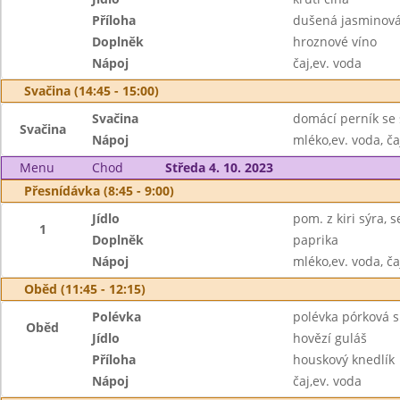
Příloha
dušená jasminová
Doplněk
hroznové víno
Nápoj
čaj,ev. voda
Svačina (14:45 - 15:00)
Svačina
domácí perník se
Svačina
Nápoj
mléko,ev. voda, ča
Menu
Chod
Středa 4. 10. 2023
Přesnídávka (8:45 - 9:00)
Jídlo
pom. z kiri sýra, s
1
Doplněk
paprika
Nápoj
mléko,ev. voda, ča
Oběd (11:45 - 12:15)
Polévka
polévka pórková s 
Oběd
Jídlo
hovězí guláš
Příloha
houskový knedlík
Nápoj
čaj,ev. voda