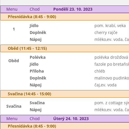
Menu
Chod
Pondělí 23. 10. 2023
Přesnídávka (8:45 - 9:00)
Jídlo
pom. krabí, veka
1
Doplněk
cherry rajče
Nápoj
mléko,ev. voda, ča
Oběd (11:45 - 12:15)
Polévka
polévka drožďová
Oběd
Jídlo
fazole po bretaňs
Příloha
chléb
Doplněk
malinovo pudinko
Nápoj
čaj,ev. voda
Svačina (14:45 - 15:00)
Svačina
pom. z cottage sýr
Svačina
Nápoj
mléko,ev. voda, ča
Menu
Chod
Úterý 24. 10. 2023
Přesnídávka (8:45 - 9:00)