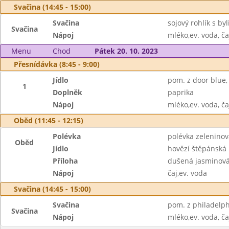
Svačina (14:45 - 15:00)
Svačina
sojový rohlík s b
Svačina
Nápoj
mléko,ev. voda, ča
Menu
Chod
Pátek 20. 10. 2023
Přesnídávka (8:45 - 9:00)
Jídlo
pom. z door blue,
1
Doplněk
paprika
Nápoj
mléko,ev. voda, ča
Oběd (11:45 - 12:15)
Polévka
polévka zeleninov
Oběd
Jídlo
hovězí štěpánská
Příloha
dušená jasminová
Nápoj
čaj,ev. voda
Svačina (14:45 - 15:00)
Svačina
pom. z philadelp
Svačina
Nápoj
mléko,ev. voda, ča