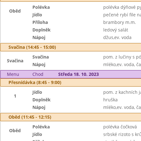
Polévka
polévka dýňové py
Oběd
Jídlo
pečené rybí file n
Příloha
brambory m.m.
Doplněk
ledový salát
Nápoj
džus,ev. voda
Svačina (14:45 - 15:00)
Svačina
pom. z lučiny s p
Svačina
Nápoj
mléko,ev. voda, ča
Menu
Chod
Středa 18. 10. 2023
Přesnídávka (8:45 - 9:00)
Jídlo
pom. z kachních j
1
Doplněk
hruška
Nápoj
mléko,ev. voda, ča
Oběd (11:45 - 12:15)
Polévka
polévka čočková
Oběd
Jídlo
srbské rizoto s k