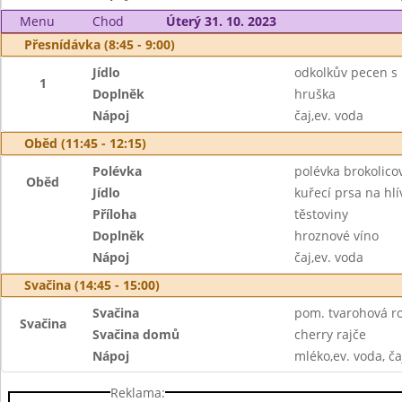
Menu
Chod
Úterý 31. 10. 2023
Přesnídávka (8:45 - 9:00)
Jídlo
odkolkův pecen 
1
Doplněk
hruška
Nápoj
čaj,ev. voda
Oběd (11:45 - 12:15)
Polévka
polévka brokolico
Oběd
Jídlo
kuřecí prsa na hlí
Příloha
těstoviny
Doplněk
hroznové víno
Nápoj
čaj,ev. voda
Svačina (14:45 - 15:00)
Svačina
pom. tvarohová ro
Svačina
Svačina domů
cherry rajče
Nápoj
mléko,ev. voda, ča
Reklama: