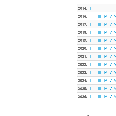
2014:
I
2016:
II
III
IV
V
V
2017:
I
II
III
IV
V
V
2018:
I
II
III
IV
V
V
2019:
I
II
III
IV
V
V
2020:
I
II
III
IV
V
V
2021:
I
II
III
IV
V
V
2022:
I
II
III
IV
V
V
2023:
I
II
III
IV
V
V
2024:
I
II
III
IV
V
V
2025:
I
II
III
IV
V
V
2026:
I
II
III
IV
V
V