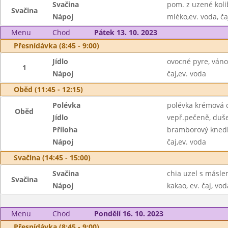
Svačina
pom. z uzené koli
Svačina
Nápoj
mléko,ev. voda, ča
Menu
Chod
Pátek 13. 10. 2023
Přesnídávka (8:45 - 9:00)
Jídlo
ovocné pyre, ván
1
Nápoj
čaj,ev. voda
Oběd (11:45 - 12:15)
Polévka
polévka krémová 
Oběd
Jídlo
vepř.pečeně, duš
Příloha
bramborový knedl
Nápoj
čaj,ev. voda
Svačina (14:45 - 15:00)
Svačina
chia uzel s másl
Svačina
Nápoj
kakao, ev. čaj, vod
Menu
Chod
Pondělí 16. 10. 2023
Přesnídávka (8:45 - 9:00)