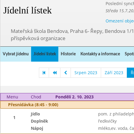
Poslední sync
Jídelní lístek
Středa 15.7.20
Omezení obje
Mateřská škola Bendova, Praha 6- Řepy, Bendova 1/
příspěvková organizace
Vybrat jídelnu
Jídelní lístek
Historie
Kontakty a informace
Spot
Srpen 2023
Září 2023
Ř
Menu
Chod
Pondělí 2. 10. 2023
Přesnídávka (8:45 - 9:00)
Jídlo
pom. z philadelph
1
Doplněk
ředkvičky
Nápoj
mléko,ev. voda, ča