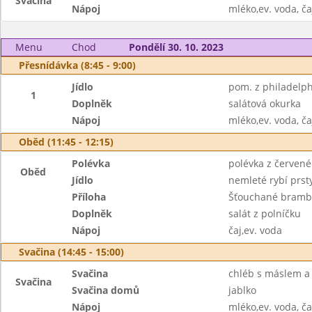
Svačina
Nápoj
mléko,ev. voda, ča
Menu
Chod
Pondělí 30. 10. 2023
Přesnídávka (8:45 - 9:00)
Jídlo
pom. z philadelph
1
Doplněk
salátová okurka
Nápoj
mléko,ev. voda, ča
Oběd (11:45 - 12:15)
Polévka
polévka z červené
Oběd
Jídlo
nemleté rybí prst
Příloha
Šťouchané bramb
Doplněk
salát z polníčku
Nápoj
čaj,ev. voda
Svačina (14:45 - 15:00)
Svačina
chléb s máslem a
Svačina
Svačina domů
jablko
Nápoj
mléko,ev. voda, ča