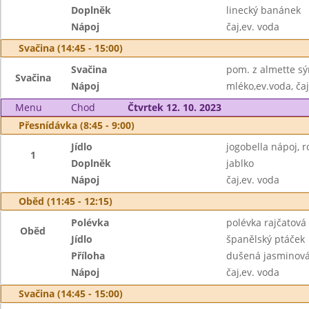
Doplněk
linecký banánek
Nápoj
čaj,ev. voda
Svačina (14:45 - 15:00)
Svačina
pom. z almette sýr
Svačina
Nápoj
mléko,ev.voda, čaj
Menu
Chod
Čtvrtek 12. 10. 2023
Přesnídávka (8:45 - 9:00)
Jídlo
jogobella nápoj, r
1
Doplněk
jablko
Nápoj
čaj,ev. voda
Oběd (11:45 - 12:15)
Polévka
polévka rajčatová
Oběd
Jídlo
španělský ptáček
Příloha
dušená jasminová
Nápoj
čaj,ev. voda
Svačina (14:45 - 15:00)