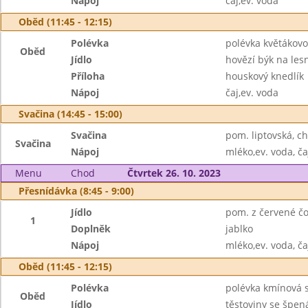
Nápoj
čaj,ev. voda
Oběd (11:45 - 12:15)
Polévka
polévka květákovo
Oběd
Jídlo
hovězí býk na le
Příloha
houskový knedlík
Nápoj
čaj,ev. voda
Svačina (14:45 - 15:00)
Svačina
pom. liptovská, ch
Svačina
Nápoj
mléko,ev. voda, ča
Menu
Chod
Čtvrtek 26. 10. 2023
Přesnídávka (8:45 - 9:00)
Jídlo
pom. z červené čoč
1
Doplněk
jablko
Nápoj
mléko,ev. voda, ča
Oběd (11:45 - 12:15)
Polévka
polévka kmínová 
Oběd
Jídlo
těstoviny se špe