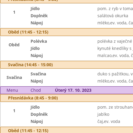
Jídlo
pom. z ryb v toma
1
Doplněk
salátová okurka
Nápoj
mléko,ev. voda, ča
Oběd (11:45 - 12:15)
Polévka
polévka z vaječné 
Oběd
Jídlo
kynuté knedlíky s
Nápoj
malcao,ev. voda, č
Svačina (14:45 - 15:00)
Svačina
duko s pažitkou, 
Svačina
Nápoj
mléko,ev. voda, ča
Menu
Chod
Úterý 17. 10. 2023
Přesnídávka (8:45 - 9:00)
Jídlo
pom. ze strouhané
1
Doplněk
jablko
Nápoj
čaj,ev. voda
Oběd (11:45 - 12:15)