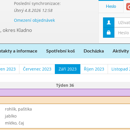
Poslední synchronizace:
Heslo
Úterý 4.8.2026 12:58
Omezení objednávek
, okres Kladno
takty a informace
Spotřební koš
Docházka
Aktivity
ven 2023
Červenec 2023
Září 2023
Říjen 2023
Listopad
Týden 36
rohlík, paštika
jablko
mléko, čaj