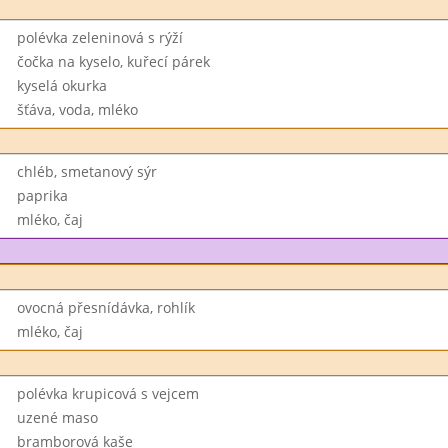
polévka zeleninová s rýží
čočka na kyselo, kuřecí párek
kyselá okurka
šťáva, voda, mléko
chléb, smetanový sýr
paprika
mléko, čaj
ovocná přesnídávka, rohlík
mléko, čaj
polévka krupicová s vejcem
uzené maso
bramborová kaše