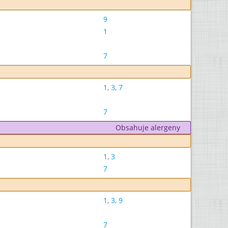
9
1
7
1
,
3
,
7
7
Obsahuje alergeny
1
,
3
7
1
,
3
,
9
7