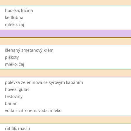
houska, lučina
kedlubna
mléko, čaj
šlehaný smetanový krém
piškoty
mléko, čaj
polévka zeleninová se sýrovým kapáním
hovězí guláš
těstoviny
banán
voda s citronem, voda, mléko
rohlík, máslo