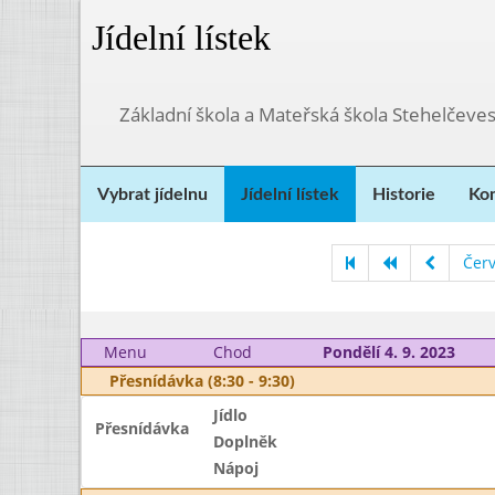
Jídelní lístek
Základní škola a Mateřská škola Stehelčeves
Vybrat jídelnu
Jídelní lístek
Historie
Kon
Čer
Menu
Chod
Pondělí 4. 9. 2023
Přesnídávka (8:30 - 9:30)
Jídlo
Přesnídávka
Doplněk
Nápoj