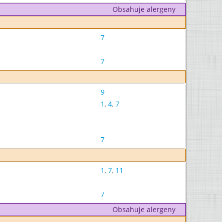
Obsahuje alergeny
7
7
9
1
,
4
,
7
7
1
,
7
,
11
7
Obsahuje alergeny