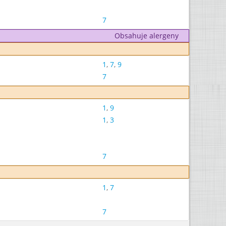
7
Obsahuje alergeny
1
,
7
,
9
7
1
,
9
1
,
3
7
1
,
7
7