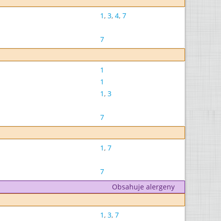
1
,
3
,
4
,
7
7
1
1
1
,
3
7
1
,
7
7
Obsahuje alergeny
1
,
3
,
7