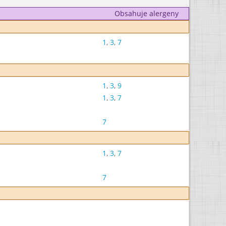
Obsahuje alergeny
1
,
3
,
7
1
,
3
,
9
1
,
3
,
7
7
1
,
3
,
7
7