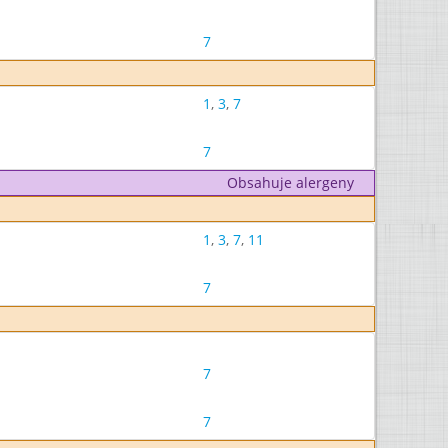
7
1
,
3
,
7
7
Obsahuje alergeny
1
,
3
,
7
,
11
7
7
7