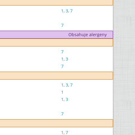
1
,
3
,
7
7
Obsahuje alergeny
7
1
,
3
7
1
,
3
,
7
1
1
,
3
7
1
,
7