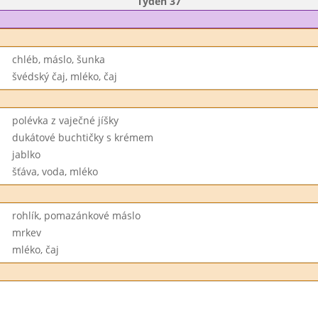
Týden 37
chléb, máslo, šunka
švédský čaj, mléko, čaj
polévka z vaječné jíšky
dukátové buchtičky s krémem
jablko
šťáva, voda, mléko
rohlík, pomazánkové máslo
mrkev
mléko, čaj