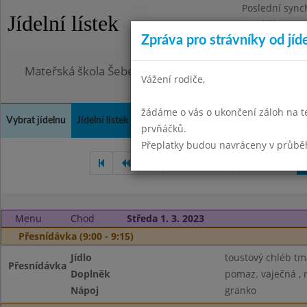
Poslední sync
Jídelní lístek
Pondělí 3.8.20
Zpráva pro strávníky od jíd
Omezení obje
Mateřská škola Šebetov, příspěvková organizace
Vážení rodiče,
žádáme o vás o ukončení záloh na t
Vybrat jídelnu
Jídelní lístek
Historie
Kontakty a informace
Doch
prvňáčků.
Přeplatky budou navráceny v průbě
Leden 2023
Únor 2023
Menu
Chod
Středa 1. 3. 2023
Přesnídávka (9:00 - 9:15)
Jídlo
toustový chléb tm
Přesnídávka
Doplněk
pomaz. vaječná , 
Nápoj
granko