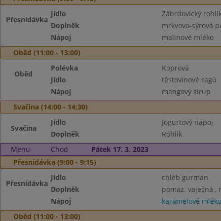
Jídlo
Zábrdovický rohlí
Přesnídávka
Doplněk
mrkvovo-sýrová p
Nápoj
malinové mléko
Oběd (11:00 - 13:00)
Polévka
Koprová
Oběd
Jídlo
těstovinové ragú
Nápoj
mangový sirup
Svačina (14:00 - 14:30)
Jídlo
Jogurtový nápoj
Svačina
Doplněk
Rohlík
Menu
Chod
Pátek 17. 3. 2023
Přesnídávka (9:00 - 9:15)
Jídlo
chléb gurmán
Přesnídávka
Doplněk
pomaz. vaječná , 
Nápoj
karamelové mlék
Oběd (11:00 - 13:00)