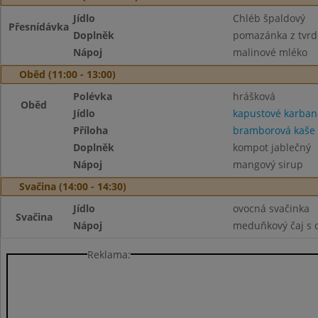
Jídlo
Chléb špaldový
Přesnídávka
Doplněk
pomazánka z tvrdé
Nápoj
malinové mléko
Oběd (11:00 - 13:00)
Polévka
hrášková
Oběd
Jídlo
kapustové karban
Příloha
bramborová kaše
Doplněk
kompot jablečný
Nápoj
mangový sirup
Svačina (14:00 - 14:30)
Jídlo
ovocná svačinka
Svačina
Nápoj
meduňkový čaj s 
Reklama: