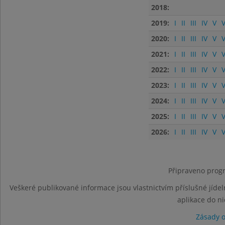
2018:
2019:
I
II
III
IV
V
V
2020:
I
II
III
IV
V
V
2021:
I
II
III
IV
V
V
2022:
I
II
III
IV
V
V
2023:
I
II
III
IV
V
V
2024:
I
II
III
IV
V
V
2025:
I
II
III
IV
V
V
2026:
I
II
III
IV
V
V
Připraveno progr
Veškeré publikované informace jsou vlastnictvím příslušné jídel
aplikace do n
Zásady 