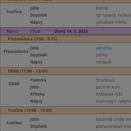
Jídlo
Rohlík
Svačina
Doplněk
sýr tavený, ředkvi
Nápoj
jahodové mléko
Menu
Chod
Úterý 14. 3. 2023
Přesnídávka (9:00 - 9:15)
Jídlo
vánočka
Přesnídávka
Doplněk
jablko
Nápoj
nesquik
Oběd (11:00 - 13:00)
Polévka
Droždová
Oběd
Jídlo
pečené kuře
Příloha
hrášková rýže
Nápoj
malinový s rakyt
Svačina (14:00 - 14:30)
Jídlo
toustový chléb tm
Svačina
Doplněk
pomazánkové másl