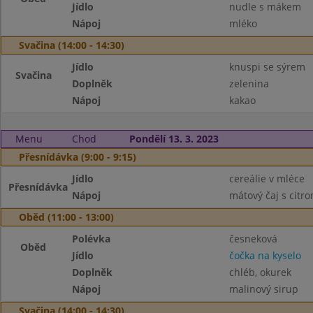
Jídlo
nudle s mákem
Nápoj
mléko
Svačina (14:00 - 14:30)
Jídlo
knuspi se sýrem
Svačina
Doplněk
zelenina
Nápoj
kakao
Menu
Chod
Pondělí 13. 3. 2023
Přesnídávka (9:00 - 9:15)
Jídlo
cereálie v mléce
Přesnídávka
Nápoj
mátový čaj s citr
Oběd (11:00 - 13:00)
Polévka
česneková
Oběd
Jídlo
čočka na kyselo
Doplněk
chléb, okurek
Nápoj
malinový sirup
Svačina (14:00 - 14:30)