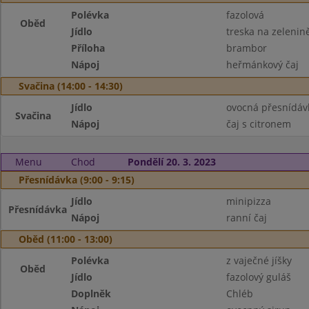
Polévka
fazolová
Oběd
Jídlo
treska na zelenin
Příloha
brambor
Nápoj
heřmánkový čaj
Svačina (14:00 - 14:30)
Jídlo
ovocná přesnídáv
Svačina
Nápoj
čaj s citronem
Menu
Chod
Pondělí 20. 3. 2023
Přesnídávka (9:00 - 9:15)
Jídlo
minipizza
Přesnídávka
Nápoj
ranní čaj
Oběd (11:00 - 13:00)
Polévka
z vaječné jíšky
Oběd
Jídlo
fazolový guláš
Doplněk
Chléb