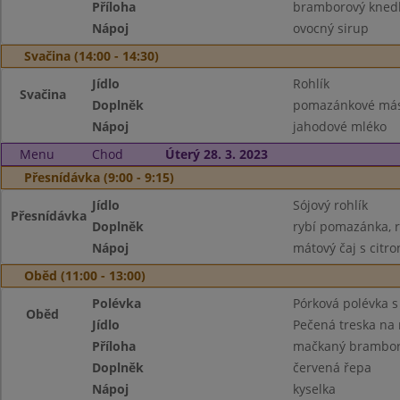
Příloha
bramborový knedl
Nápoj
ovocný sirup
Svačina (14:00 - 14:30)
Jídlo
Rohlík
Svačina
Doplněk
pomazánkové másl
Nápoj
jahodové mléko
Menu
Chod
Úterý 28. 3. 2023
Přesnídávka (9:00 - 9:15)
Jídlo
Sójový rohlík
Přesnídávka
Doplněk
rybí pomazánka, r
Nápoj
mátový čaj s citr
Oběd (11:00 - 13:00)
Polévka
Pórková polévka 
Oběd
Jídlo
Pečená treska na
Příloha
mačkaný brambo
Doplněk
červená řepa
Nápoj
kyselka