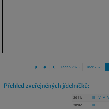
Leden 2023
Únor 2023
Přehled zveřejněných jídelníčků:
2011:
III
IV
V
V
2016:
III