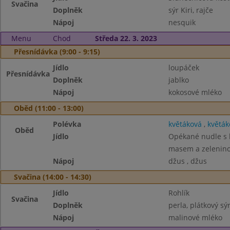
Svačina
Doplněk
sýr Kiri, rajče
Nápoj
nesquik
Menu
Chod
Středa 22. 3. 2023
Přesnídávka (9:00 - 9:15)
Jídlo
loupáček
Přesnídávka
Doplněk
jablko
Nápoj
kokosové mléko
Oběd (11:00 - 13:00)
Polévka
květáková
,
květák
Oběd
Jídlo
Opékané nudle s 
masem a zelenin
Nápoj
džus , džus
Svačina (14:00 - 14:30)
Jídlo
Rohlík
Svačina
Doplněk
perla, plátkový sýr
Nápoj
malinové mléko