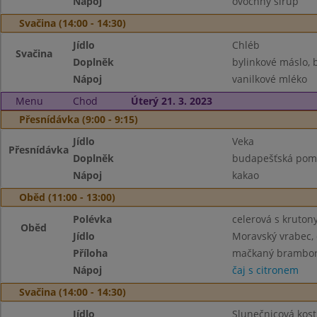
Nápoj
ovocnný sirup
Svačina (14:00 - 14:30)
Jídlo
Chléb
Svačina
Doplněk
bylinkové máslo,
Nápoj
vanilkové mléko
Menu
Chod
Úterý 21. 3. 2023
Přesnídávka (9:00 - 9:15)
Jídlo
Veka
Přesnídávka
Doplněk
budapešťská pom
Nápoj
kakao
Oběd (11:00 - 13:00)
Polévka
celerová s kruton
Oběd
Jídlo
Moravský vrabec,
Příloha
mačkaný brambo
Nápoj
čaj s citronem
Svačina (14:00 - 14:30)
Jídlo
Slunečnicová kost