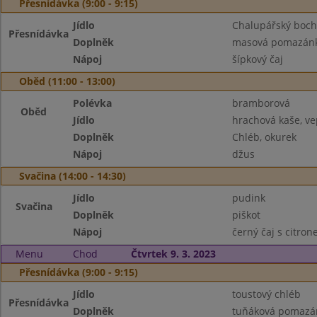
Přesnídávka (9:00 - 9:15)
Jídlo
Chalupářský boch
Přesnídávka
Doplněk
masová pomazánk
Nápoj
šípkový čaj
Oběd (11:00 - 13:00)
Polévka
bramborová
Oběd
Jídlo
hrachová kaše, v
Doplněk
Chléb, okurek
Nápoj
džus
Svačina (14:00 - 14:30)
Jídlo
pudink
Svačina
Doplněk
piškot
Nápoj
černý čaj s citro
Menu
Chod
Čtvrtek 9. 3. 2023
Přesnídávka (9:00 - 9:15)
Jídlo
toustový chléb
Přesnídávka
Doplněk
tuňáková pomazán